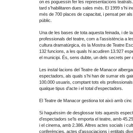
on es poguessin fer les representacions teatral
tard s’habilitaren dues sales més. El 1999 s’hi in
més de 700 places de capacitat, i pensat per al
públic.
Una de les bases de tota aquesta feinada, i de la 
professionals del teatre, com a l’assistència a le
cultura dramatúrgica, és la Mostra de Teatre Esc
132 funcions, a les quals hi acudiren 13.927 esp
el municipi. És, sens dubte, un dels secrets pe
Les instal·lacions del Teatre de Manacor albergar
espectadors, als quals s’hi han de sumar els gair
100.000 usuaris, comptant tots els professionals
qualque tipus d’acte i el total d’espectadors.
El Teatre de Manacor gestiona tot això amb cinc 
Si haguéssim de desglossar tots aquests especta
d’espectadors se’ls emporta el teatre, amb 45.2
i el cinema, amb 2.386. Altres actes socials i cu
conferències, actes d’associacions i entitats dive