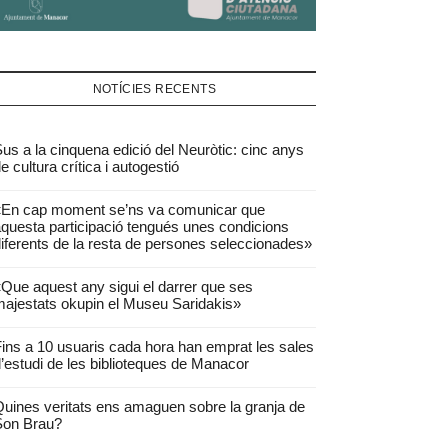
NOTÍCIES RECENTS
us a la cinquena edició del Neuròtic: cinc anys
e cultura crítica i autogestió
«En cap moment se’ns va comunicar que
questa participació tengués unes condicions
iferents de la resta de persones seleccionades»
Que aquest any sigui el darrer que ses
ajestats okupin el Museu Saridakis»
ins a 10 usuaris cada hora han emprat les sales
’estudi de les biblioteques de Manacor
uines veritats ens amaguen sobre la granja de
Son Brau?