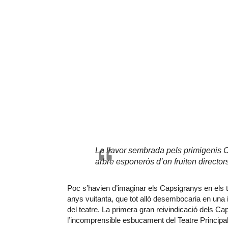
La llavor sembrada pels primigenis Ca
arbre esponerós d’on fruiten director
Poc s’havien d’imaginar els Capsigranys en els t
anys vuitanta, que tot allò desembocaria en una
del teatre. La primera gran reivindicació dels Ca
l’incomprensible esbucament del Teatre Principal