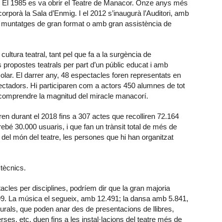
s. El 1985 es va obrir el Teatre de Manacor. Onze anys més
corporà la Sala d’Enmig. I el 2012 s’inaugurà l’Auditori, amb
s muntatges de gran format o amb gran assistència de
cultura teatral, tant pel que fa a la surgència de
s propostes teatrals per part d’un públic educat i amb
olar. El darrer any, 48 espectacles foren representats en
ectadors. Hi participaren com a actors 450 alumnes de tot
r comprendre la magnitud del miracle manacorí.
en durant el 2018 fins a 307 actes que recolliren 72.164
ebé 30.000 usuaris, i que fan un trànsit total de més de
 del món del teatre, les persones que hi han organitzat
tècnics.
cles per disciplines, podríem dir que la gran majoria
99. La música el segueix, amb 12.491; la dansa amb 5.841,
lturals, que poden anar des de presentacions de llibres,
rses, etc. duen fins a les instal·lacions del teatre més de