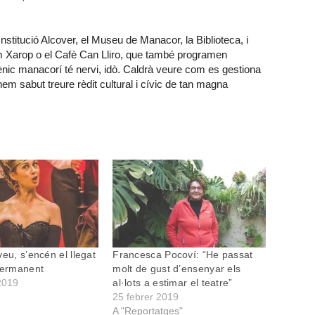
a Institució Alcover, el Museu de Manacor, la Biblioteca, i
m Xarop o el Cafè Can Lliro, que també programen
ènic manacorí té nervi, idò. Caldrà veure com es gestiona
em sabut treure rèdit cultural i cívic de tan magna
eu, s’encén el llegat
Francesca Pocoví: “He passat
permanent
molt de gust d’ensenyar els
2019
al·lots a estimar el teatre”
25 febrer 2019
A "Reportatges"