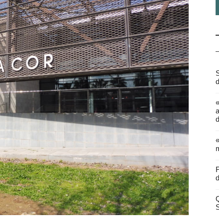
S
d
a
d
«
m
F
d
Q