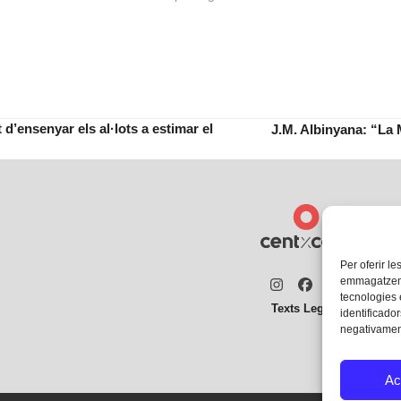
d’ensenyar els al·lots a estimar el
J.M. Albinyana: “La 
next
post:
Per oferir le
emmagatzemar
Instagram
Facebook
Twitter
tecnologies
Texts Legals
identificador
negativament
Ac