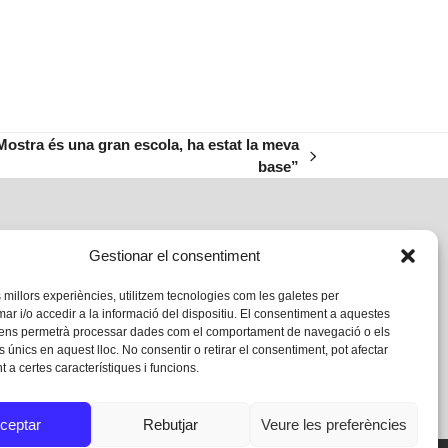
Mostra és una gran escola, ha estat la meva
base”
Gestionar el consentiment
s millors experiències, utilitzem tecnologies com les galetes per
 i/o accedir a la informació del dispositiu. El consentiment a aquestes
 ens permetrà processar dades com el comportament de navegació o els
s únics en aquest lloc. No consentir o retirar el consentiment, pot afectar
 a certes característiques i funcions.
ceptar
Rebutjar
Veure les preferències