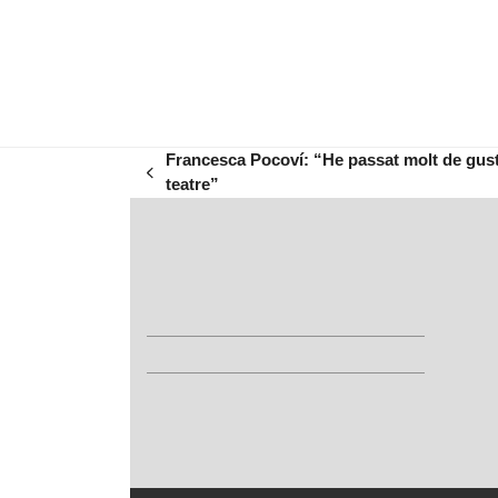
Francesca Pocoví: “He passat molt de gust 
previous
teatre”
post: