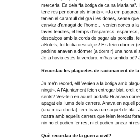
merceria. Es deia “la botiga de ca na Mariaina”. 
tenc res per donar als infants». «Ja em pagareu,
tenien el caramull del gra i les dones, sense qu
canviar d’amagat de l’home… venien dones a la b
faves tendres, el temps d’espàrrecs, espàrrecs, 
descalços amb la corda de pegar als porcells, f
al·lotets, tot lo dia descalços! Els feien dòrmer
padrins anaven a dòrmer (a dormir) una hora el 
Jo ja havia estès la verdura, m’has sentida bé?
Recordau les plaguetes de racionament de la
Ja me’n record, ell! Venien a la botiga amb pla
ningú». A l’Ajuntament feien entregar blat, ordi,
sents? Ves-te’n en aquell portal!» Hi anava cor
apagat els llums dels carrers. Anava en aquell 
(una mica oberta) i em tirava un saquet de blat.
nostra amb aquells carrers que feien feredat for
nin no et podien fer res, ni et podien tancar ni r
Què recordau de la guerra civil?