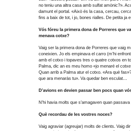
no teniu una altra casa amb sulfat amònic?». Acom
damunt el portal. «Això és la casa, cercau, cerca
fins a baix de tot, i jo, bones rialles. De petita
Vós fóreu la primera dona de Porreres que v
menava cotxe?
Vaig ser la primera dona de Porreres que vaig 
coneixien. Jo els empinava el carro (m’hi enfro
amb el cotxo i topaves tres o quatre cotxos en t
Palma, dic an es meu homo «jo menaré el cotxe»
Quan arrib a Palma atur el cotxo. «Ara què fas»?
que ara menaràs tu». Va quedar ben esculat…
D’avions en devien passar ben pocs quan vó
N’hi havia molts que s’amagaven quan passava 
Què recordau de les vostres noces?
Vaig agraviar (agreujar) molts de clients. Vaig 