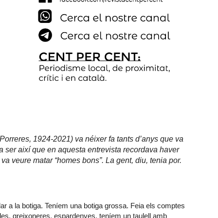
(Porreres, 1924-2021) va néixer fa tants d’anys que va
va ser així que en aquesta entrevista recordava haver
n va veure matar “homes bons”. La gent, diu, tenia por.
dar a la botiga. Teníem una botiga grossa. Feia els comptes
olles, greixoneres, espardenyes, teníem un taulell amb