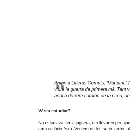
Antònia Lliteras Gornals, “Mariaina” 
viure la guerra de primera mà. Tant 
anat a darrere l’oratori de la Creu, o
Vàreu estudiar?
No estudiava, tenia juguera, em llevaren per aju
amb un làpix (sic). Veníem de tot, sabó, arròs, 