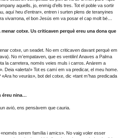
pany aquells, jo, enmig d’ells tres. Tot el poble va sortir
u, aquí heu d’entrar», entren i surten plens de teranyines
 ja era vivarrona, el bon Jesús em va posar el cap molt bé…
a menar cotxe. Us criticaven perquè ereu una dona que
menar cotxe, un seadet. No em criticaven davant perquè em
ntava). No m’empataven, que es ventilin! Anaves a Palma
ota la carretera, només veies muls i carros. Anàrem a
. Deia «alerta!» Tot es camí em va predicar, el meu home.
 «Ara ho veuràs», bot del cotxe, dic «tant m’has predicada
s éreu nina…
un avió, ens pensàvem que cauria.
dir «només serem família i amics». No vaig voler esser