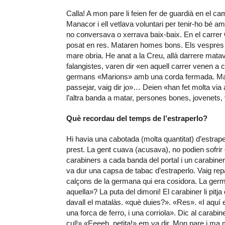
Calla! A mon pare li feien fer de guardià en el 
Manacor i ell vetlava voluntari per tenir-ho bé amb
no conversava o xerrava baix-baix. En el carrer 
posat en res. Mataren homes bons. Els vespres t
mare obria. He anat a la Creu, allà darrere mata
falangistes, varen dir «en aquell carrer venen a
germans «Marions» amb una corda fermada. Ma 
passejar, vaig dir jo»… Deien «han fet molta via
l’altra banda a matar, persones bones, jovenets,
Què recordau del temps de l’estraperlo?
Hi havia una cabotada (molta quantitat) d’estrape
prest. La gent cuava (acusava), no podien sofrir 
carabiners a cada banda del portal i un carabiner
va dur una capsa de tabac d’estraperlo. Vaig repa
calçons de la germana qui era cosidora. La germa
aquella»? La puta del dimoni! El carabiner li pitj
davall el matalàs. «què duies?». «Res». «I aquí en 
una forca de ferro, i una corriola». Dic al carabin
cul!» «Eeeeh, petita!» em va dir. Mon pare i ma