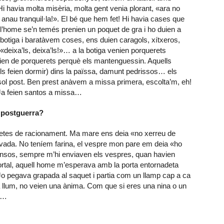
Hi havia molta misèria, molta gent venia plorant, «ara no
 anau tranquil·la!». El bé que hem fet! Hi havia cases que
e l’home se’n temés prenien un poquet de gra i ho duien a
otiga i baratàvem coses, ens duien caragols, xítxeros,
«deixa’ls, deixa’ls!»… a la botiga venien porquerets
eien de porquerets perquè els mantenguessin. Aquells
 (els feien dormir) dins la païssa, damunt pedrissos… els
sol post. Ben prest anàvem a missa primera, escolta’m, eh!
 Ja feien santos a missa…
 postguerra?
guetes de racionament. Ma mare ens deia «no xerreu de
 civada. No teníem farina, el vespre mon pare em deia «ho
rensos, sempre m’hi enviaven els vespres, quan havien
portal, aquell home m’esperava amb la porta entornadeta
 Jo pegava grapada al saquet i partia com un llamp cap a ca
a llum, no veien una ànima. Com que si eres una nina o un
es…