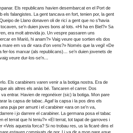
campanar. Els republicans havien desembarcat en el Port de
 els falangistes. La gent tancava en fort, tenien por, la gent
Queipo de Llano donaven oli de ricí a gent que no s’havia
ocaven, se’n duien joves bons al·lots. «Hi ha en Biel?» Sa
ven, era molt atrevida jo. Un vespre passaren uns
 cercar en Marió, hi anam?» Vaig veure que sortien els dos
mare em va dir «ara d’on vens?» Només que la vegi! «De
 a fer-los marxar (als republicans)… se’n duien jovenets de
 vaig veure dur-los-se’n…
rlo. Els carabiners varen venir a la botiga nostra. Era de
que als altres els anàs bé. Tancaren el carrer. Dos
 va entrar. Havien de regonéixer (sic) la botiga. Mon pare
rar la capsa de tabac. Agaf la capsa i la pos dins els
na puja per amunt i el carabiner «ara on se’n va,
a darrere i jo darrere el carabiner. La germana posa el tabac
el terrat que hi teniu?» «El terrat, tot tapat de garroves i
er «Veis aquesta forca? Si no trobau res, us la ficaré dins el
 mare estaven compixats de por. Li va dir a mon pare «que