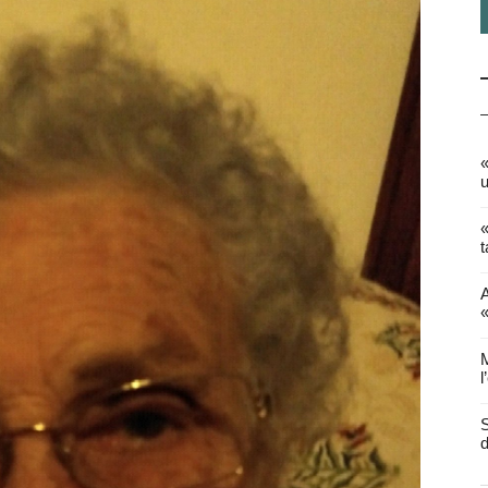
«
u
«
t
A
«
M
l
S
d