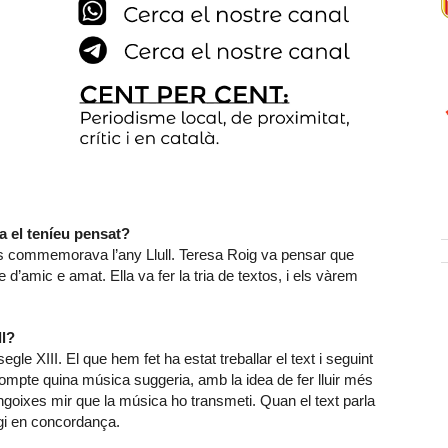
ja el teníeu pensat?
es commemorava l’any Llull. Teresa Roig va pensar que
re d’amic e amat. Ella va fer la tria de textos, i els vàrem
ll?
e XIII. El que hem fet ha estat treballar el text i seguint
compte quina música suggeria, amb la idea de fer lluir més
angoixes mir que la música ho transmeti. Quan el text parla
gi en concordança.