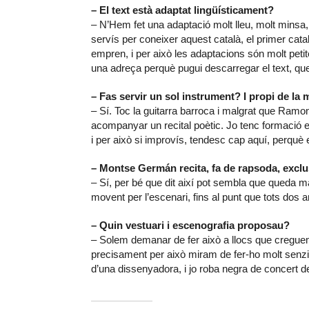
– El text està adaptat lingüísticament?
– N’Hem fet una adaptació molt lleu, molt minsa
servís per coneixer aquest català, el primer catal
empren, i per això les adaptacions són molt petite
una adreça perquè pugui descarregar el text, que
– Fas servir un sol instrument? I propi de la
– Sí. Toc la guitarra barroca i malgrat que Ramon 
acompanyar un recital poètic. Jo tenc formació en
i per això si improvís, tendesc cap aquí, perquè
– Montse Germán recita, fa de rapsoda, excl
– Sí, per bé que dit així pot sembla que queda m
movent per l’escenari, fins al punt que tots dos 
– Quin vestuari i escenografia proposau?
– Solem demanar de fer això a llocs que creguem 
precisament per això miram de fer-ho molt senzi
d’una dissenyadora, i jo roba negra de concert d