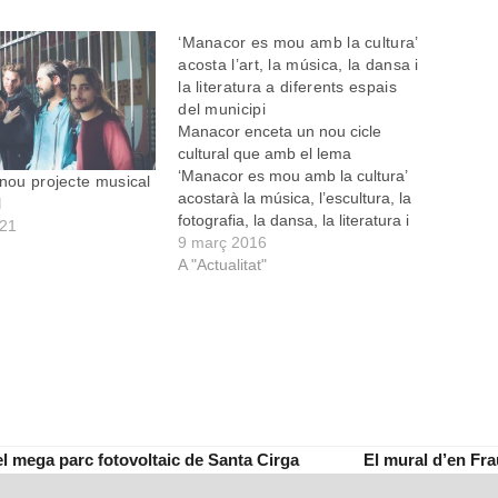
‘Manacor es mou amb la cultura’
acosta l’art, la música, la dansa i
la literatura a diferents espais
del municipi
Manacor enceta un nou cicle
cultural que amb el lema
‘Manacor es mou amb la cultura’
 nou projecte musical
acostarà la música, l’escultura, la
l
fotografia, la dansa, la literatura i
021
diversos espectacles infantils a
9 març 2016
diferents espais del municipi fins
A "Actualitat"
al pròxim mes de maig. “Volem
oferir exposicions i espectacles de
diferents disciplines sense…
el mega parc fotovoltaic de Santa Cirga
El mural d’en Fra
next
post: