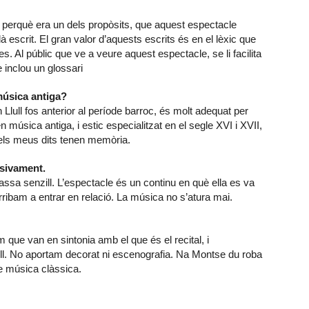
, perquè era un dels propòsits, que aquest espectacle
à escrit. El gran valor d’aquests escrits és en el lèxic que
s. Al públic que ve a veure aquest espectacle, se li facilita
 inclou un glossari
 música antiga?
Llull fos anterior al període barroc, és molt adequat per
 música antiga, i estic especialitzat en el segle XVI i XVII,
 els meus dits tenen memòria.
usivament.
assa senzill. L’espectacle és un continu en què ella es va
arribam a entrar en relació. La música no s’atura mai.
que van en sintonia amb el que és el recital, i
ll. No aportam decorat ni escenografia. Na Montse du roba
e música clàssica.