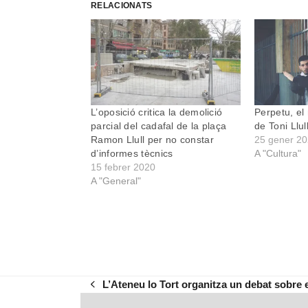
RELACIONATS
L’oposició critica la demolició
Perpetu, el
parcial del cadafal de la plaça
de Toni Llul
Ramon Llull per no constar
25 gener 2
d’informes tècnics
A "Cultura"
15 febrer 2020
A "General"
L’Ateneu lo Tort organitza un debat sobre 
previous
post: