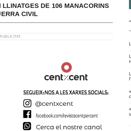
I LLINATGES DE 106 MANACORINS
ERRA CIVIL
PUBLICITAT
L
L
r
L
l
«
c
«
u