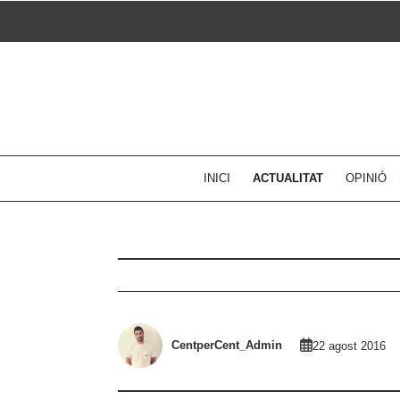
Skip
to
content
INICI
ACTUALITAT
OPINIÓ
CentperCent_Admin
22 agost 2016