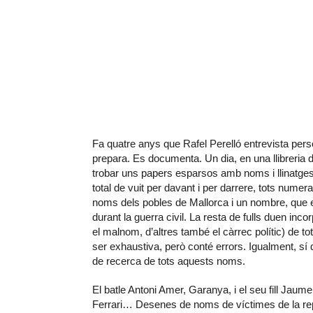
Fa quatre anys que Rafel Perelló entrevista per
prepara. Es documenta. Un dia, en una llibreria d
trobar uns papers esparsos amb noms i llinatges 
total de vuit per davant i per darrere, tots numera
noms dels pobles de Mallorca i un nombre, que 
durant la guerra civil. La resta de fulls duen inc
el malnom, d’altres també el càrrec polític) de tots
ser exhaustiva, però conté errors. Igualment, sí 
de recerca de tots aquests noms.
El batle Antoni Amer, Garanya, i el seu fill Jaume.
Ferrari… Desenes de noms de víctimes de la rep