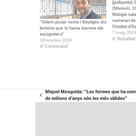
[pullquote] 
(Montuïri, 1
filologia ca
numerari de 
“Volem posar noms i llinatges als
l'Institut d'
botxins que hi havia darrere els
professor jub
7 maig 201
escopeters”
nombrosos es
A "Actualitat
18 octubre 2024
onomàstica 
A "L'entrevista"
la salut del
d'aquí? Se 
noms de se
Miquel Mesquida: “Les formes que ha constr
previous
de milions d’anys són les més vàlides”
post: