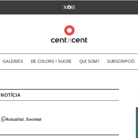
Twitter
Facebook
Instagram
GALERIES
DE COLORS I SUCRE
QUI SOM?
SUBSCRIPCIÓ
NOTÍCIA
,
Actualitat
Societat