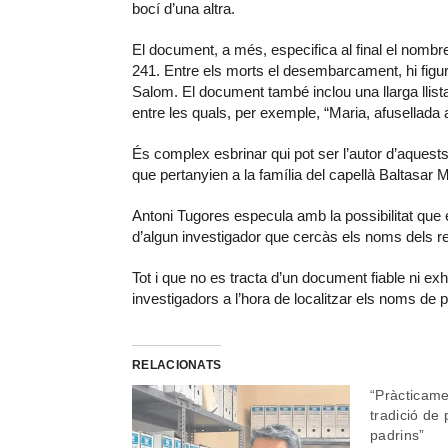
bocí d’una altra.
El document, a més, especifica al final el nombre
241. Entre els morts el desembarcament, hi figu
Salom. El document també inclou una llarga llist
entre les quals, per exemple, “Maria, afusellada 
És complex esbrinar qui pot ser l’autor d’aquest
que pertanyien a la família del capellà Baltasar M
Antoni Tugores especula amb la possibilitat que e
d’algun investigador que cercàs els noms dels re
Tot i que no es tracta d’un document fiable ni exh
investigadors a l’hora de localitzar els noms d
RELACIONATS
“Pràcticame
tradició de
padrins”