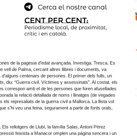
sones de la pagesia d’edat avançada. Investiga. Tresca. Es
e vell de Palma, cercant altres llibres i documents, va
d’alguns centenars de persones. El primer dels fulls, un
ts, diu: “Guerra civil. Víctimes y assessinats”. Al costat, els
es correspon amb el de les persones que foren afusellades
orporada la relació detallada de noms i llinatges (de vegades
 els represaliats de la guerra civil a Mallorca. La llista vol
que s’hi veu una feina, segurament a partir de fonts orals,
 Els rellotgers de Llubí, la família Salas, Antoni Pérez
ressió feixista a Manacor omplen una pàgina sencera i un