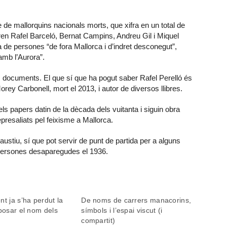
 de mallorquins nacionals morts, que xifra en un total de
ren Rafel Barceló, Bernat Campins, Andreu Gil i Miquel
a de persones “de fora Mallorca i d’indret desconegut”,
amb l’Aurora”.
s documents. El que sí que ha pogut saber Rafel Perelló és
orey Carbonell, mort el 2013, i autor de diversos llibres.
ls papers datin de la dècada dels vuitanta i siguin obra
presaliats pel feixisme a Mallorca.
austiu, sí que pot servir de punt de partida per a alguns
e persones desaparegudes el 1936.
nt ja s’ha perdut la
De noms de carrers manacorins,
 posar el nom dels
símbols i l’espai viscut (i
compartit)