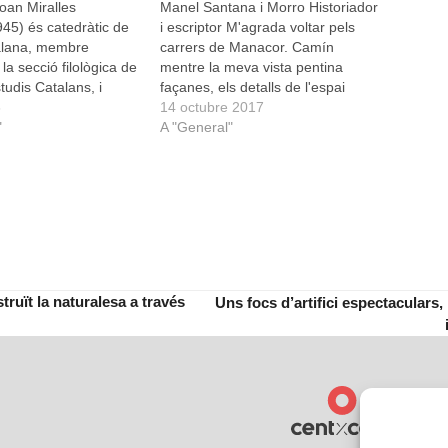
Joan Miralles
Manel Santana i Morro Historiador
945) és catedràtic de
i escriptor M'agrada voltar pels
talana, membre
carrers de Manacor. Camín
la secció filològica de
mentre la meva vista pentina
Estudis Catalans, i
façanes, els detalls de l'espai
ilat emèrit. Ha fet
8
urbà, vestigis antics i moderns:
14 octubre 2017
tudis i articles sobre
"
forats de moix, escopidors, baules
A "General"
[/pullquote] Com veus
i forrellats de ferro, motllures, etc.
s noms tradicionals
He vist que a la plaça de vora
segueixen posant els
casa meva hi…
mpre o hi…
uït la naturalesa a través
Uns focs d’artifici espectaculars,
next
post: