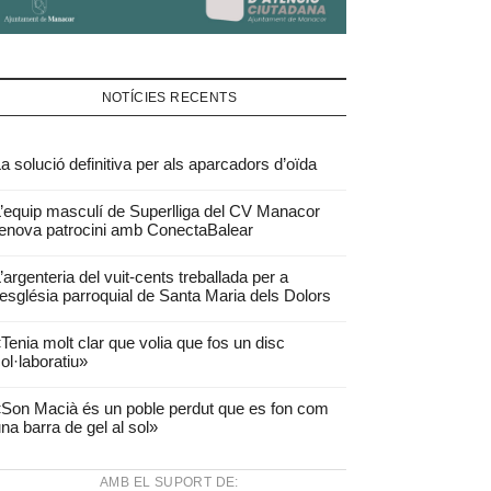
NOTÍCIES RECENTS
a solució definitiva per als aparcadors d’oïda
’equip masculí de Superlliga del CV Manacor
enova patrocini amb ConectaBalear
’argenteria del vuit-cents treballada per a
’església parroquial de Santa Maria dels Dolors
Tenia molt clar que volia que fos un disc
ol·laboratiu»
Son Macià és un poble perdut que es fon com
na barra de gel al sol»
AMB EL SUPORT DE: