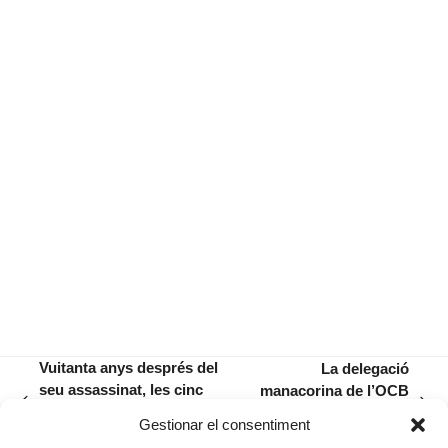
Vuitanta anys després del
La delegació
seu assassinat, les cinc
manacorina de l’OCB
previous
next
infermeres continuen sent
convoca els socis per
Gestionar el consentiment
post:
post:
recordades a Manacor
completar la directiva