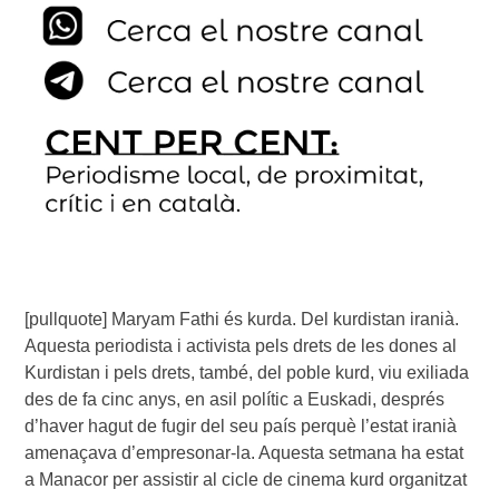
[pullquote] Maryam Fathi és kurda. Del kurdistan iranià.
Aquesta periodista i activista pels drets de les dones al
Kurdistan i pels drets, també, del poble kurd, viu exiliada
des de fa cinc anys, en asil polític a Euskadi, després
d’haver hagut de fugir del seu país perquè l’estat iranià
amenaçava d’empresonar-la. Aquesta setmana ha estat
a Manacor per assistir al cicle de cinema kurd organitzat