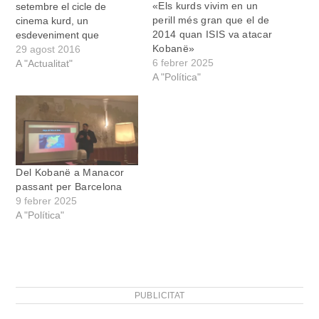
«Els kurds vivim en un
setembre el cicle de
perill més gran que el de
cinema kurd, un
2014 quan ISIS va atacar
esdeveniment que
Kobanë»
comptarà a Manacor amb
29 agost 2016
6 febrer 2025
el passi de sis pel·lícules i
A "Actualitat"
A "Política"
amb personatges
destacats del conflicte.
Aquestes projeccions
formen part d’un cartell
més ampli organitzat per
diverses entitats de
Mallorca (dotze…
Del Kobanë a Manacor
passant per Barcelona
9 febrer 2025
A "Política"
PUBLICITAT