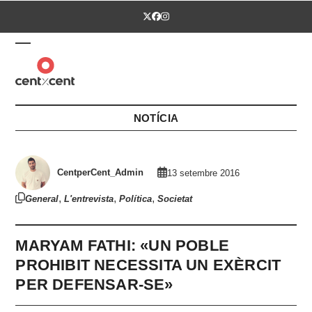
Skip
Twitter
Facebook
Instagram
to
content
Open
Close
mobile
mobile
menu
menu
NOTÍCIA
CentperCent_Admin
13 setembre 2016
,
,
,
General
L'entrevista
Política
Societat
MARYAM FATHI: «UN POBLE
PROHIBIT NECESSITA UN EXÈRCIT
PER DEFENSAR-SE»