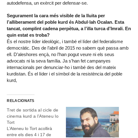
autodefensa, un exèrcit per defensar-se.
Segurament la cara més visible de la lluita per
l’alliberament del poble kurd és Abdul·lah Ocalan. Esta
tancat, complint cadena perpètua, a l’illa turca d’Imrali. En
quin estat es troba?
És el nostre líder ideològic, i també el líder del federalisme
democràtic. Des de l’abril de 2015 no sabem què passa amb
ell. D’aleshores ençà, no l’han pogut veure ni els seus
advocats ni la seva família. Ja s’han fet campanyes
internacionals per denunciar-ho i també des del mateix
kurdistan. És el líder i el símbol de la resistència del poble
kurd,
RELACIONATS
Tret de sortida al cicle de
cinema kurd a l’Ateneu lo
Tort
L’Ateneu lo Tort acollirà
entre els dies 4 i 17 de