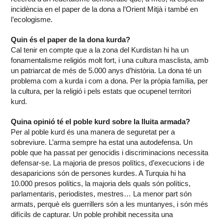
incidència en el paper de la dona a l’Orient Mitjà i també en
l’ecologisme.
Quin és el paper de la dona kurda?
Cal tenir en compte que a la zona del Kurdistan hi ha un
fonamentalisme religiós molt fort, i una cultura masclista, amb
un patriarcat de més de 5.000 anys d’història. La dona té un
problema com a kurda i com a dona. Per la pròpia família, per
la cultura, per la religió i pels estats que ocupenel territori
kurd.
Quina opinió té el poble kurd sobre la lluita armada?
Per al poble kurd és una manera de seguretat per a
sobreviure. L’arma sempre ha estat una autodefensa. Un
poble que ha passat per genocidis i discriminacions necessita
defensar-se. La majoria de presos polítics, d’execucions i de
desaparicions són de persones kurdes. A Turquia hi ha
10.000 presos polítics, la majoria dels quals són polítics,
parlamentaris, periodistes, mestres… La menor part són
armats, perquè els guerrillers són a les muntanyes, i són més
difícils de capturar. Un poble prohibit necessita una