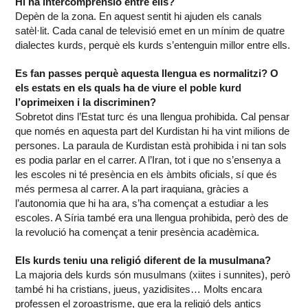
Hi ha intercomprensió entre ells?
Depèn de la zona. En aquest sentit hi ajuden els canals
satèl·lit. Cada canal de televisió emet en un mínim de quatre
dialectes kurds, perquè els kurds s’entenguin millor entre ells.
Es fan passes perquè aquesta llengua es normalitzi? O
els estats en els quals ha de viure el poble kurd
l’oprimeixen i la discriminen?
Sobretot dins l’Estat turc és una llengua prohibida. Cal pensar
que només en aquesta part del Kurdistan hi ha vint milions de
persones. La paraula de Kurdistan està prohibida i ni tan sols
es podia parlar en el carrer. A l’Iran, tot i que no s’ensenya a
les escoles ni té presència en els àmbits oficials, sí que és
més permesa al carrer. A la part iraquiana, gràcies a
l’autonomia que hi ha ara, s’ha començat a estudiar a les
escoles. A Síria també era una llengua prohibida, però des de
la revolució ha començat a tenir presència acadèmica.
Els kurds teniu una religió diferent de la musulmana?
La majoria dels kurds són musulmans (xiites i sunnites), però
també hi ha cristians, jueus, yazidisites… Molts encara
professen el zoroastrisme, que era la religió dels antics