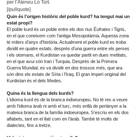
per l’Ateneu Lo Tort.
[/pullquote]
Quin és l’origen històric del poble kurd? ha tengut mai un
estat propi?
El poble kurd és un poble entre els dos rius Èufrates i Tigris,
en el que coneixem com l’antiga Mesopotàmia. Aquesta zona
té milers d’anys d’història. Actualment el poble kurd es troba
dividit en quatre estats. després d’una guerra entre els perses
i els otomans, el Kurdistan va quedar partit en dues metitats,
en el que avui són Iran i Turquia. Després de la Primera
Guerra Mundial, es va dividir en dos trossos més, que ara
són dins els estats de Síria i l’Iraq. El gran imperi original del
Kurdistan és el dels Medes.
Quina és la llengua dels kurds?
L’idioma kurd és de la branca indoeuropeu. No té res a veure
amb l’idioma àrab ni amb el turc, més enllà de pertànyer a la
mateixa branca de la família indoeuropea. S’escriu en els dos
alfabets, tant en el llatí com en l’àrab. També té molts de
dialectes, fins a tretze.