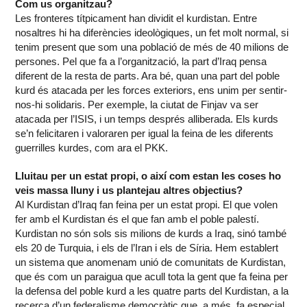
Com us organitzau?
Les fronteres títpicament han dividit el kurdistan. Entre
nosaltres hi ha diferències ideològiques, un fet molt normal, si
tenim present que som una població de més de 40 milions de
persones. Pel que fa a l’organització, la part d’Iraq pensa
diferent de la resta de parts. Ara bé, quan una part del poble
kurd és atacada per les forces exteriors, ens unim per sentir-
nos-hi solidaris. Per exemple, la ciutat de Finjav va ser
atacada per l’ISIS, i un temps després alliberada. Els kurds
se’n felicitaren i valoraren per igual la feina de les diferents
guerrilles kurdes, com ara el PKK.
Lluitau per un estat propi, o així com estan les coses ho
veis massa lluny i us plantejau altres objectius?
Al Kurdistan d’Iraq fan feina per un estat propi. El que volen
fer amb el Kurdistan és el que fan amb el poble palestí.
Kurdistan no són sols sis milions de kurds a Iraq, sinó també
els 20 de Turquia, i els de l’Iran i els de Síria. Hem establert
un sistema que anomenam unió de comunitats de Kurdistan,
que és com un paraigua que acull tota la gent que fa feina per
la defensa del poble kurd a les quatre parts del Kurdistan, a la
recerca d’un federalisme democràtic que, a més, fa especial