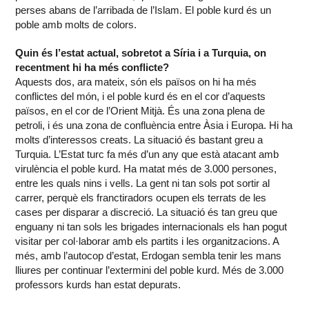
perses abans de l’arribada de l’Islam. El poble kurd és un
poble amb molts de colors.
Quin és l’estat actual, sobretot a Síria i a Turquia, on
recentment hi ha més conflicte?
Aquests dos, ara mateix, són els països on hi ha més
conflictes del món, i el poble kurd és en el cor d’aquests
països, en el cor de l’Orient Mitjà. És una zona plena de
petroli, i és una zona de confluència entre Àsia i Europa. Hi ha
molts d’interessos creats. La situació és bastant greu a
Turquia. L’Estat turc fa més d’un any que està atacant amb
virulència el poble kurd. Ha matat més de 3.000 persones,
entre les quals nins i vells. La gent ni tan sols pot sortir al
carrer, perquè els franctiradors ocupen els terrats de les
cases per disparar a discreció. La situació és tan greu que
enguany ni tan sols les brigades internacionals els han pogut
visitar per col·laborar amb els partits i les organitzacions. A
més, amb l’autocop d’estat, Erdogan sembla tenir les mans
lliures per continuar l’extermini del poble kurd. Més de 3.000
professors kurds han estat depurats.