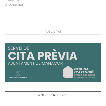
1 maig 2017
només han estat
A "Actualitat"
possibles…
PUBLICITAT
NOTÍCIES RECENTS