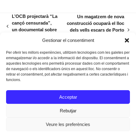
L’OCB projectarà “La
Un magatzem de nova
cançó censurada”,
construcció ocuparà el lloc
previous
un documental sobre
dels vells escars de Porto
next
post:
la repressió cultural
Cristo, que ja s’han
post:
Gestionar el consentiment
enderrocat
Per oferir les millors experiències, utilitzem tecnologies com les galetes per
emmagatzemar i/o accedir a la informació del dispositiu. El consentiment a
aquestes tecnologies ens permetrà processar dades com el comportament
de navegació o els identificadors únics en aquest lloc. No consentir o
retirar el consentiment, pot afectar negativament a certes característiques i
funcions.
Instagram
Facebook
Twitter
Acceptar
Texts Legals
Rebutjar
Veure les preferències
Dissenyat a
Ideograma