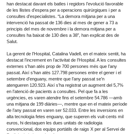
han destacat davant els batles i regidors l’evolució favorable
de les llistes d’espera per a operacions quirúrgiques i per a
consultes d’especialistes. “La demora mitjana per a una
intervenció ha passat de 136 dies al mes de gener a 73 a
principis del mes de novembre i la demora mitjana per a
consultes ha baixat de 130 dies a 38”, han explicat des de
Salut.
La gerent de l’Hospital, Catalina Vadell, en el mateix sentit, ha
destacat l’increment en l’activitat de l’Hospital. A les consultes
externes s’han atès prop de 700 persones més que l’any
passat. Així s’han atès 127.798 persones entre el gener i el
setembre d’enguany, mentre que l’any passat se’n
atengueren 120.923. Així s’ha registrat un augment del 5,7%
en l’atenció de pacients a consultes. Pel que fa a les
urgències, es varen atendre fins el setembre 54.786 —amb
una mitjana de 199 diàries—, mentre que en el mateix període
de l’any passat en varen ser 52.033. Entre les inversions en
alta tecnologia fetes enguany, que superen els vuit-cents mil
euros, hi destaquen les dues unitats de radiologia
convencional, dos equips portàtils de raigs X per al Servei de