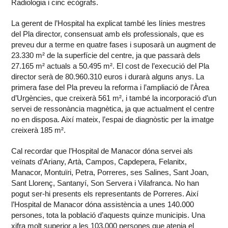
Radiologia i cinc ecògrafs.
La gerent de l’Hospital ha explicat també les línies mestres
del Pla director, consensuat amb els professionals, que es
preveu dur a terme en quatre fases i suposarà un augment de
23.330 m² de la superfície del centre, ja que passarà dels
27.165 m² actuals a 50.495 m². El cost de l’execució del Pla
director serà de 80.960.310 euros i durarà alguns anys. La
primera fase del Pla preveu la reforma i l’ampliació de l’Àrea
d’Urgències, que creixerà 561 m², i també la incorporació d’un
servei de ressonància magnètica, ja que actualment el centre
no en disposa. Així mateix, l’espai de diagnòstic per la imatge
creixerà 185 m².
Cal recordar que l’Hospital de Manacor dóna servei als
veïnats d’Ariany, Artà, Campos, Capdepera, Felanitx,
Manacor, Montuïri, Petra, Porreres, ses Salines, Sant Joan,
Sant Llorenç, Santanyí, Son Servera i Vilafranca. No han
pogut ser-hi presents els representants de Porreres. Així
l’Hospital de Manacor dóna assistència a unes 140.000
persones, tota la població d’aquests quinze municipis. Una
xifra molt superior a les 103.000 persones que atenia el