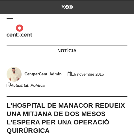
Skip
Twitter
Facebook
Instagram
to
content
Open
Close
mobile
mobile
menu
menu
NOTÍCIA
CentperCent_Admin
16 novembre 2016
,
Actualitat
Política
L’HOSPITAL DE MANACOR REDUEIX
UNA MITJANA DE DOS MESOS
L’ESPERA PER UNA OPERACIÓ
QUIRÚRGICA