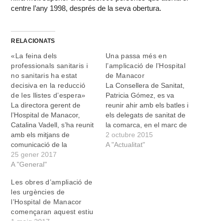
centre l’any 1998, després de la seva obertura.
RELACIONATS
«La feina dels
Una passa més en
professionals sanitaris i
l’amplicació de l’Hospital
no sanitaris ha estat
de Manacor
decisiva en la reducció
La Consellera de Sanitat,
de les llistes d’espera»
Patricia Gómez, es va
La directora gerent de
reunir ahir amb els batles i
l’Hospital de Manacor,
els delegats de sanitat de
Catalina Vadell, s’ha reunit
la comarca, en el marc de
amb els mitjans de
la Comissió de Participació
2 octubre 2015
comunicació de la
Ciutadana, per fer un
A "Actualitat"
comarca per donar a
25 gener 2017
diagnòstic de la sanitat a
conèixer les dades
A "General"
les Illes. En aquesta reunió
d’activitat de l’any 2016 del
s'han tractat temes com el
Les obres d’ampliació de
centre hospitalari i els
compliment del…
les urgències de
objectius establits per al
l’Hospital de Manacor
2017. Ha destacat que els
començaran aquest estiu
bons resultats aconseguits