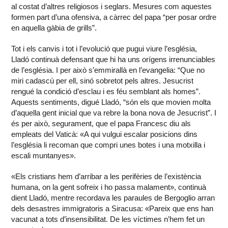
al costat d’altres religiosos i seglars. Mesures com aquestes
formen part d’una ofensiva, a càrrec del papa “per posar ordre
en aquella gàbia de grills”.
Tot i els canvis i tot i l’evolució que pugui viure l’església,
Lladó continuà defensant que hi ha uns orígens irrenunciables
de l’església. I per això s’emmirallà en l’evangelia: “Que no
miri cadascú per ell, sinó sobretot pels altres. Jesucrist
rengué la condició d’esclau i es féu semblant als homes”.
Aquests sentiments, digué Lladó, “són els que movien molta
d’aquella gent inicial que va rebre la bona nova de Jesucrist”. I
és per això, segurament, que el papa Francesc diu als
empleats del Vaticà: «A qui vulgui escalar posicions dins
l’església li recoman que compri unes botes i una motxilla i
escali muntanyes».
«Els cristians hem d’arribar a les perifèries de l’existència
humana, on la gent sofreix i ho passa malament», continuà
dient Lladó, mentre recordava les paraules de Bergoglio arran
dels desastres immigratoris a Siracusa: «Pareix que ens han
vacunat a tots d’insensibilitat. De les víctimes n’hem fet un