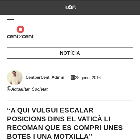
Skip
Twitter
Facebook
Instagram
to
content
Open
Close
mobile
mobile
menu
menu
NOTÍCIA
CentperCent_Admin
28 gener 2016
,
Actualitat
Societat
“A QUI VULGUI ESCALAR
POSICIONS DINS EL VATICÀ LI
RECOMAN QUE ES COMPRI UNES
BOTES I UNA MOTXILLA”