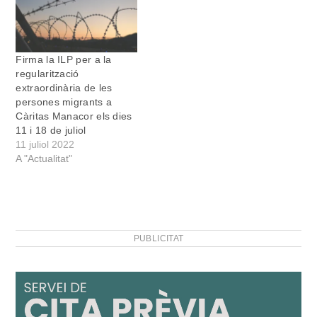
Capellà de base, activista,
progressista, a vegades
polèmic, que, a més,
compta…
Firma la ILP per a la
regularització
extraordinària de les
persones migrants a
Càritas Manacor els dies
11 i 18 de juliol
11 juliol 2022
A "Actualitat"
PUBLICITAT