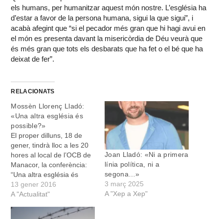
els humans, per humanitzar aquest món nostre. L’església ha
d’estar a favor de la persona humana, sigui la que sigui”, i
acabà afegint que “si el pecador més gran que hi hagi avui en
el món es presenta davant la misericòrdia de Déu veurà que
és més gran que tots els desbarats que ha fet o el bé que ha
deixat de fer”.
RELACIONATS
Mossèn Llorenç Lladó:
«Una altra església és
possible?»
El proper dilluns, 18 de
gener, tindrà lloc a les 20
Joan Lladó: «Ni a primera
hores al local de l’OCB de
línia política, ni a
Manacor, la conferència:
segona…»
“Una altra església és
3 març 2025
possible?” a càrrec de
13 gener 2016
A "Xep a Xep"
Mossèn Llorenç Lladó.
A "Actualitat"
Mossèn Llorenç Lladó, és
originari de Valldemosa.