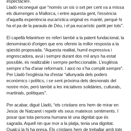
espectacle».
Lladó reconegué que “només un sis o set per cent va a missa
els diumenges a Mallorca, i entre aquesta gent, l’essència
d’aquella experiència eucarística original es manté, perquè hi
ha el pa de la paraula de Déu, i el pa eucarístic partit per tots”.
El capellà felanirtxer es referí també a la patent fundacional, la
denominació d’origen que ens ofereix la millor resposta a la
qüestió proposada. “Aquesta realitat, humil expressiva i
engrescadora, avui i sempre durant dos mil anys ha estat
possible, és realitzable i sempre perfeccionable. L’església
sempre s’ha d’anar reformant. I això no s’ha complit sempre”.
Per Lladó l’església ha d’estar “allunyada dels poders
econòmics i polítics, i se sent pròxima dels desnonats del
nostre món, però també a les iniciatives solidàries, culturals,
martirials, polítiques”.
Per acabar, digué Lladó, “els cristians ens hem de mirar en
Jesús de Natzaret i repetir els seus mateixos sentiments. I
posar que tota persona humana té una dignitat que és
sagrada. Aquell nin que mor a la platja, tenia una dignitat.
Qualcú la hi ha presa. Els cristians hem de treballar amb tots