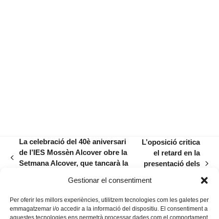
La celebració del 40è aniversari
L’oposició critica
de l’IES Mossèn Alcover obre la
el retard en la
previous
Setmana Alcover, que tancarà la
presentació dels
next
post:
XII Marató de Rondalles
comptes
post:
Gestionar el consentiment
municipals
Per oferir les millors experiències, utilitzem tecnologies com les galetes per
emmagatzemar i/o accedir a la informació del dispositiu. El consentiment a
aquestes tecnologies ens permetrà processar dades com el comportament