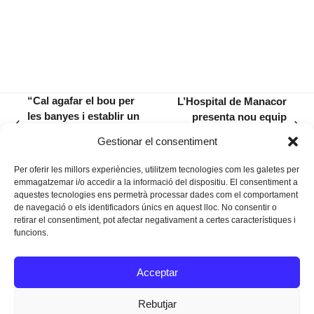
“Cal agafar el bou per
L’Hospital de Manacor
les banyes i establir un
presenta nou equip
previous
next
sostre turístic a les Illes
directiu, amb Ignasi
Gestionar el consentiment
post:
post:
Balears”
Casas al capdavant
Per oferir les millors experiències, utilitzem tecnologies com les galetes per
emmagatzemar i/o accedir a la informació del dispositiu. El consentiment a
aquestes tecnologies ens permetrà processar dades com el comportament
de navegació o els identificadors únics en aquest lloc. No consentir o
retirar el consentiment, pot afectar negativament a certes característiques i
funcions.
Instagram
Facebook
Twitter
Acceptar
Texts Legals
Rebutjar