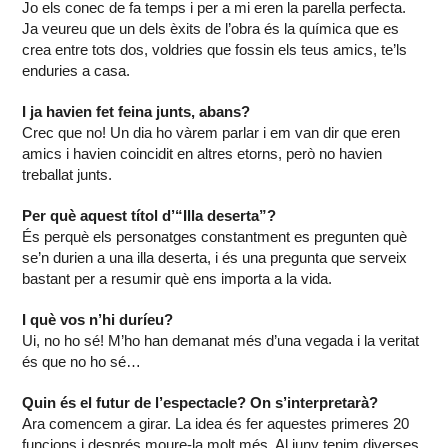
Jo els conec de fa temps i per a mi eren la parella perfecta.
Ja veureu que un dels èxits de l’obra és la química que es
crea entre tots dos, voldries que fossin els teus amics, te’ls
enduries a casa.
I ja havien fet feina junts, abans?
Crec que no! Un dia ho vàrem parlar i em van dir que eren
amics i havien coincidit en altres etorns, però no havien
treballat junts.
Per què aquest títol d’“Illa deserta”?
És perquè els personatges constantment es pregunten què
se’n durien a una illa deserta, i és una pregunta que serveix
bastant per a resumir què ens importa a la vida.
I què vos n’hi duríeu?
Ui, no ho sé! M’ho han demanat més d’una vegada i la veritat
és que no ho sé…
Quin és el futur de l’espectacle? On s’interpretarà?
Ara comencem a girar. La idea és fer aquestes primeres 20
funcions i després moure-la molt més. Al juny tenim diverses