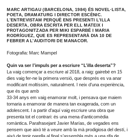
MARC ARTIGAU (BARCELONA, 1984) ÉS NOVEL·LISTA,
POETA, DRAMATURG I DIRECTOR ESCÈNIC.
L’ENTREVISTAM PERQUÈ ENS PRESENTI L’ILLA
DESERTA, OBRA ESCRITA PER ELL MATEIX I
PROTAGONITZADA PER MIKI ESPARBÉ I MARIA
RODRÍGUEZ, QUE ES REPRESENTARÀ DIA 10 DE
FEBRER A L’AUDITORI DE MANACOR.
Fotografia: Marc Mampel
Quin va ser l’impuls per a escriure “L’illa deserta”?
La vaig començar a escriure al 2018, a raig: gairebé en 15
dies vaig fer-ne la primera versió, que després es va anar
modificant moltíssim, naturalment. I neix d’una experiència,
que és que amb
33-34 anys em vaig enamorar molt, i pensava que maiem
tornaria a enamorar de manera tan exagerada, com un
adolescent. I a partir d’aquí vaig escriure una obra que
presenta tot el contrari: és una mena d’anticomèdia
romàntica. Parafrasejant Javier Marías, de vegades ens
pensem que això té a veure amb la mà prodigiosa del destí, i
això de tenir parella al final s’assembla més a una rifa de