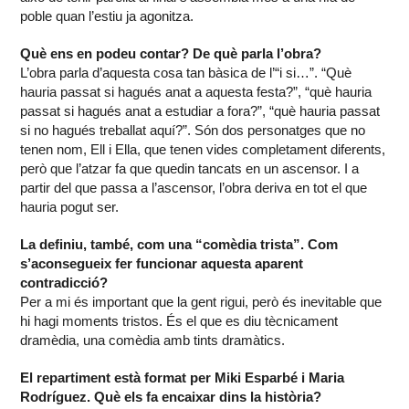
poble quan l’estiu ja agonitza.
Què ens en podeu contar? De què parla l’obra?
L’obra parla d’aquesta cosa tan bàsica de l’“i si…”. “Què
hauria passat si hagués anat a aquesta festa?”, “què hauria
passat si hagués anat a estudiar a fora?”, “què hauria passat
si no hagués treballat aquí?”. Són dos personatges que no
tenen nom, Ell i Ella, que tenen vides completament diferents,
però que l’atzar fa que quedin tancats en un ascensor. I a
partir del que passa a l’ascensor, l’obra deriva en tot el que
hauria pogut ser.
La definiu, també, com una “comèdia trista”. Com
s’aconsegueix fer funcionar aquesta aparent
contradicció?
Per a mi és important que la gent rigui, però és inevitable que
hi hagi moments tristos. És el que es diu tècnicament
dramèdia, una comèdia amb tints dramàtics.
El repartiment està format per Miki Esparbé i Maria
Rodríguez. Què els fa encaixar dins la història?