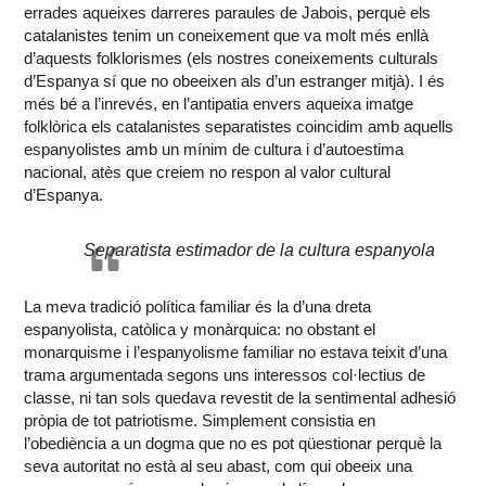
errades aqueixes darreres paraules de Jabois, perquè els
catalanistes tenim un coneixement que va molt més enllà
d’aquests folklorismes (els nostres coneixements culturals
d’Espanya sí que no obeeixen als d’un estranger mitjà). I és
més bé a l’inrevés, en l’antipatia envers aqueixa imatge
folklòrica els catalanistes separatistes coincidim amb aquells
espanyolistes amb un mínim de cultura i d’autoestima
nacional, atès que creiem no respon al valor cultural
d’Espanya.
Separatista estimador de la cultura espanyola
La meva tradició política familiar és la d’una dreta
espanyolista, catòlica y monàrquica: no obstant el
monarquisme i l’espanyolisme familiar no estava teixit d’una
trama argumentada segons uns interessos col·lectius de
classe, ni tan sols quedava revestit de la sentimental adhesió
pròpia de tot patriotisme. Simplement consistia en
l’obediència a un dogma que no es pot qüestionar perquè la
seva autoritat no està al seu abast, com qui obeeix una