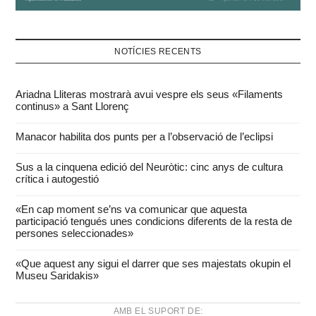
NOTÍCIES RECENTS
Ariadna Lliteras mostrarà avui vespre els seus «Filaments
continus» a Sant Llorenç
Manacor habilita dos punts per a l’observació de l’eclipsi
Sus a la cinquena edició del Neuròtic: cinc anys de cultura
crítica i autogestió
«En cap moment se’ns va comunicar que aquesta
participació tengués unes condicions diferents de la resta de
persones seleccionades»
«Que aquest any sigui el darrer que ses majestats okupin el
Museu Saridakis»
AMB EL SUPORT DE: