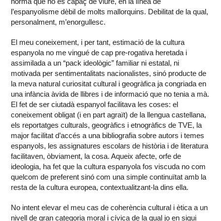
norma que no és capaç de viure, en la línea de
l’espanyolisme dèbil de molts mallorquins. Debilitat de la qual,
personalment, m’enorgullesc.
El meu coneixement, i per tant, estimació de la cultura
espanyola no me vingué de cap pre-rogativa heretada i
assimilada a un “pack ideològic” familiar ni estatal, ni
motivada per sentimentalitats nacionalistes, sinó producte de
la meva natural curiositat cultural i geogràfica ja congriada en
una infància àvida de llibres i de informació que no tenia a mà.
El fet de ser ciutadà espanyol facilitava les coses: el
coneixement obligat (i en part agraït) de la llengua castellana,
els reportatges culturals, geogràfics i etnogràfics de TVE, la
major facilitat d’accés a una bibliografia sobre autors i temes
espanyols, les assignatures escolars de història i de literatura
facilitaven, òbviament, la cosa. Aqueix afecte, orfe de
ideologia, ha fet que la cultura espanyola fos viscuda no com
quelcom de preferent sinó com una simple continuïtat amb la
resta de la cultura europea, contextualitzant-la dins ella.
No intent elevar el meu cas de coherència cultural i ètica a un
nivell de gran categoria moral i cívica de la qual jo en sigui