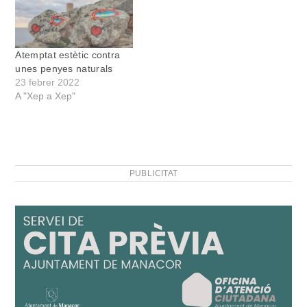
Atemptat estètic contra
unes penyes naturals
23 febrer 2022
A "Xep a Xep"
PUBLICITAT