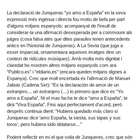
La declaració de Junqueras “yo amo a España” en la seva
expressió més ingènua i directa fou motiu de befa per part
d’alguns mitjans espanyols: acompanyat de l’insult de
considerar-la una afirmació desesperada per a commoure als
jutges (cosa falsa atès que dites paraules tenen antecedents
antics en l’historial de Junqueras). A La Sexta (que juga a
esser imparcial, ornamentava aqueixes imatges dins un
context de ridícules músiques). Amb molta més dignitat i
claredat ho mostren altres mitjans espanyols com ara
“Publico.es” i “eldiario.es” (encara queden mitjans dignes a
Espanya). Crec que molt encertada és l’afirmació de Manuel
Jabois (Cadena Ser): “Es la declaración de amor de un
extranjero… un extranjero (…) lo primero que dice es “Yo
amo a España”. Ni el mas facha te dice “amo a España”, te
dirá “Viva España”. Fins aquí perfectament d’acord, però
després continua dient: “Hubiera quedado más claro si
Junqueras dice ‘amo España, la siesta, sus tapas y sus
toros’, pero hubiera sido delatarse…”
Podent reflectir en mi el que volia dir Junqueres, crec que són