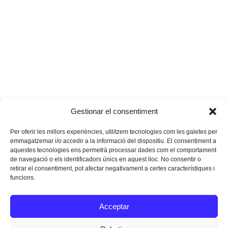
“Un divendres de quaresma podem
Quaresma
next
Gestionar el consentiment
previous
menjar tranquil·laent una ensaïmada”
post:
post:
Per oferir les millors experiències, utilitzem tecnologies com les galetes per
emmagatzemar i/o accedir a la informació del dispositiu. El consentiment a
aquestes tecnologies ens permetrà processar dades com el comportament
de navegació o els identificadors únics en aquest lloc. No consentir o
retirar el consentiment, pot afectar negativament a certes característiques i
funcions.
Instagram
Facebook
Twitter
Acceptar
Texts Legals