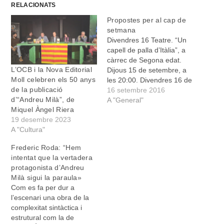
RELACIONATS
Propostes per al cap de
setmana
Divendres 16 Teatre. “Un
capell de palla d’Itàlia”, a
càrrec de Segona edat.
L’OCB i la Nova Editorial
Dijous 15 de setembre, a
Moll celebren els 50 anys
les 20:00. Divendres 16 de
de la publicació
setembre, a les 20:00.
16 setembre 2016
d’“Andreu Milà”, de
Teatre de Manacor.
A "General"
Miquel Àngel Riera
Concert acústic amb
19 desembre 2023
Mariona Forteza i Carlos
A "Cultura"
Garrido, a les 22:30, al Bar
Es Niu de Vilafranca.
Frederic Roda: “Hem
Teatre. “Fuita i…
intentat que la vertadera
protagonista d’Andreu
Milà sigui la paraula»
Com es fa per dur a
l’escenari una obra de la
complexitat sintàctica i
estrutural com la de