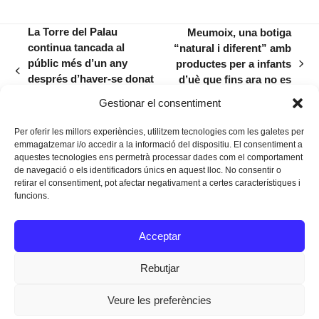
La Torre del Palau
Meumoix, una botiga
continua tancada al
“natural i diferent” amb
públic més d’un any
productes per a infants
next
previous
després d’haver-se donat
d’uè que fins ara no es
post:
post:
per acabada la seva
trobaven a Manacor
Gestionar el consentiment
restauració
Per oferir les millors experiències, utilitzem tecnologies com les galetes per
emmagatzemar i/o accedir a la informació del dispositiu. El consentiment a
aquestes tecnologies ens permetrà processar dades com el comportament
de navegació o els identificadors únics en aquest lloc. No consentir o
retirar el consentiment, pot afectar negativament a certes característiques i
funcions.
Instagram
Facebook
Twitter
Acceptar
Texts Legals
Rebutjar
Veure les preferències
Dissenyat a
Ideograma