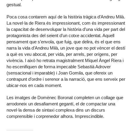
gestual.
Poca cosa contarem aquí de la història tràgica d’Andreu Milà.
La novel·la de Riera és impressionant, com és impressionant
la capacitat de desenvolupar la història d’una vida per part del
protagonista des del seient d’un cotxe accidentat. Aquell
pensament que s’envola, que fuig, que delira, és el que ens
narra la vida d’Andreu Milà, un jove que no pot vèncer el destí
a què es veu abocat, per vida, per arrels, per orígens, per
vivència. I això ho retrata magistralment Miquel Àngel Riera i
ho escenifiquen de forma impecable Sebastià Adrover
(sensacional i imparable) i Joan Gomila, que ofereix un
contrapunt d’ordre i serenor a la narració, que ens serveix per
ubicar-nos en cada moment.
Les imatges de Domènec Boronat completen un collage que
arrodoneix un desafiament gegantí, el de compactar una
novel·la densa de sintaxi complexa dins un discurs
comprensible i corprenedor alhora. Imprescindible.