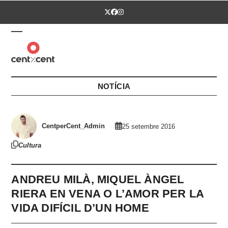
Skip
Twitter
Facebook
Instagram
to
content
Open
Close
mobile
mobile
menu
menu
NOTÍCIA
CentperCent_Admin
25 setembre 2016
Cultura
ANDREU MILÀ, MIQUEL ÀNGEL
RIERA EN VENA O L’AMOR PER LA
VIDA DIFÍCIL D’UN HOME