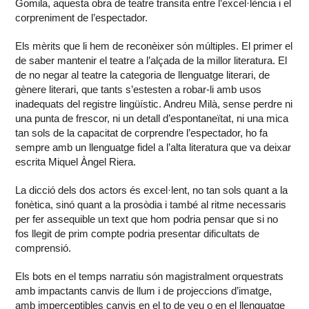
Gomila, aquesta obra de teatre transita entre l’excel·lència i el
corpreniment de l’espectador.
Els mèrits que li hem de reconèixer són múltiples. El primer el
de saber mantenir el teatre a l’alçada de la millor literatura. El
de no negar al teatre la categoria de llenguatge literari, de
gènere literari, que tants s’estesten a robar-li amb usos
inadequats del registre lingüístic. Andreu Milà, sense perdre ni
una punta de frescor, ni un detall d’espontaneïtat, ni una mica
tan sols de la capacitat de corprendre l’espectador, ho fa
sempre amb un llenguatge fidel a l’alta literatura que va deixar
escrita Miquel Àngel Riera.
La dicció dels dos actors és excel·lent, no tan sols quant a la
fonètica, sinó quant a la prosòdia i també al ritme necessaris
per fer assequible un text que hom podria pensar que si no
fos llegit de prim compte podria presentar dificultats de
comprensió.
Els bots en el temps narratiu són magistralment orquestrats
amb impactants canvis de llum i de projeccions d’imatge,
amb imperceptibles canvis en el to de veu o en el llenguatge