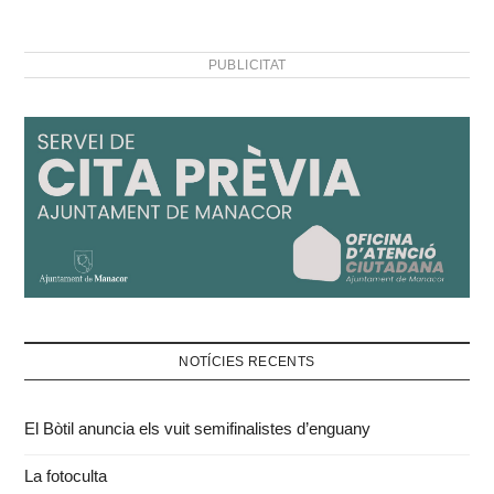
celebrat dilluns passat.
Llodrà així ho afirmà,…
PUBLICITAT
NOTÍCIES RECENTS
El Bòtil anuncia els vuit semifinalistes d’enguany
La fotoculta