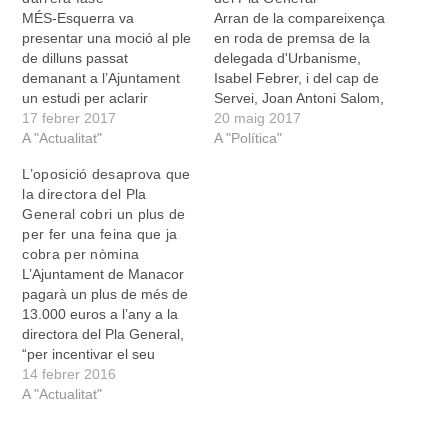
MÉS-Esquerra va
Arran de la compareixença
presentar una moció al ple
en roda de premsa de la
de dilluns passat
delegada d'Urbanisme,
demanant a l’Ajuntament
Isabel Febrer, i del cap de
un estudi per aclarir
Servei, Joan Antoni Salom,
quines són les condicions
17 febrer 2017
per anunciar la renúncia
20 maig 2017
que fan falta perquè es
A "Actualitat"
de Josep Antoni Aguiló
A "Política"
puguin recepcionar totes i
com a director del Pla
L’oposició desaprova que
cadascuna de les
General de Manacor
la directora del Pla
urbanitzacions que encara
menys de dos mesos
General cobri un plus de
no hi estan. Bel Febrer,
després d'haver acceptat
per fer una feina que ja
delegada d’Urbanisme,
el càrrec de confiança,
cobra per nòmina
respongué inicialment que
l'oposició…
L’Ajuntament de Manacor
de cap manera, tenint…
pagarà un plus de més de
13.000 euros a l’any a la
directora del Pla General,
“per incentivar el seu
esforç”. El fet va ser retret
14 febrer 2016
per Joan Llodrà en un
A "Actualitat"
punt d’aparent tràmit en el
darrer ple de l’Ajuntament