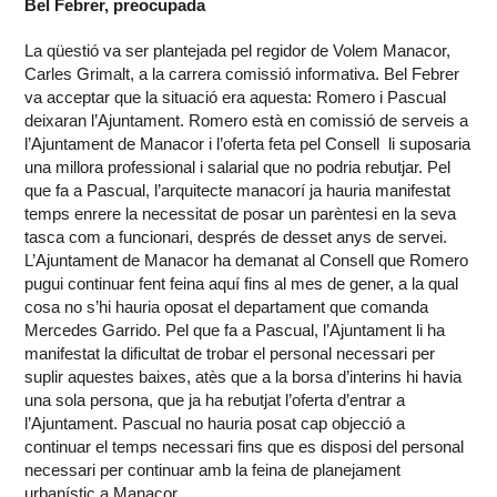
Bel Febrer, preocupada
La qüestió va ser plantejada pel regidor de Volem Manacor,
Carles Grimalt, a la carrera comissió informativa. Bel Febrer
va acceptar que la situació era aquesta: Romero i Pascual
deixaran l’Ajuntament. Romero està en comissió de serveis a
l’Ajuntament de Manacor i l’oferta feta pel Consell li suposaria
una millora professional i salarial que no podria rebutjar. Pel
que fa a Pascual, l’arquitecte manacorí ja hauria manifestat
temps enrere la necessitat de posar un parèntesi en la seva
tasca com a funcionari, després de desset anys de servei.
L’Ajuntament de Manacor ha demanat al Consell que Romero
pugui continuar fent feina aquí fins al mes de gener, a la qual
cosa no s’hi hauria oposat el departament que comanda
Mercedes Garrido. Pel que fa a Pascual, l’Ajuntament li ha
manifestat la dificultat de trobar el personal necessari per
suplir aquestes baixes, atès que a la borsa d’interins hi havia
una sola persona, que ja ha rebutjat l’oferta d’entrar a
l’Ajuntament. Pascual no hauria posat cap objecció a
continuar el temps necessari fins que es disposi del personal
necessari per continuar amb la feina de planejament
urbanístic a Manacor.