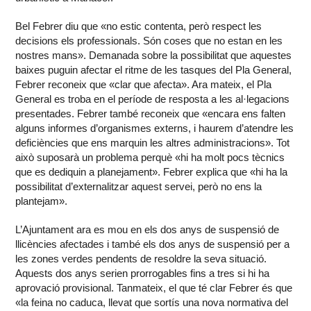
Bel Febrer diu que «no estic contenta, però respect les
decisions els professionals. Són coses que no estan en les
nostres mans». Demanada sobre la possibilitat que aquestes
baixes puguin afectar el ritme de les tasques del Pla General,
Febrer reconeix que «clar que afecta». Ara mateix, el Pla
General es troba en el període de resposta a les al·legacions
presentades. Febrer també reconeix que «encara ens falten
alguns informes d’organismes externs, i haurem d’atendre les
deficiències que ens marquin les altres administracions». Tot
això suposarà un problema perquè «hi ha molt pocs tècnics
que es dediquin a planejament». Febrer explica que «hi ha la
possibilitat d’externalitzar aquest servei, però no ens la
plantejam».
L’Ajuntament ara es mou en els dos anys de suspensió de
llicències afectades i també els dos anys de suspensió per a
les zones verdes pendents de resoldre la seva situació.
Aquests dos anys serien prorrogables fins a tres si hi ha
aprovació provisional. Tanmateix, el que té clar Febrer és que
«la feina no caduca, llevat que sortís una nova normativa del