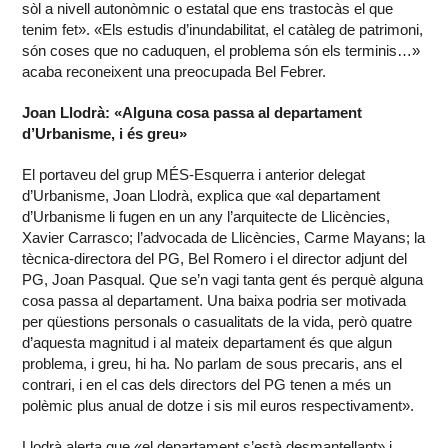
sòl a nivell autonòmnic o estatal que ens trastocàs el que
tenim fet». «Els estudis d’inundabilitat, el catàleg de patrimoni,
són coses que no caduquen, el problema són els terminis…»
acaba reconeixent una preocupada Bel Febrer.
Joan Llodrà: «Alguna cosa passa al departament
d’Urbanisme, i és greu»
El portaveu del grup MÉS-Esquerra i anterior delegat
d’Urbanisme, Joan Llodrà, explica que «al departament
d’Urbanisme li fugen en un any l’arquitecte de Llicències,
Xavier Carrasco; l’advocada de Llicències, Carme Mayans; la
tècnica-directora del PG, Bel Romero i el director adjunt del
PG, Joan Pasqual. Que se’n vagi tanta gent és perquè alguna
cosa passa al departament. Una baixa podria ser motivada
per qüestions personals o casualitats de la vida, però quatre
d’aquesta magnitud i al mateix departament és que algun
problema, i greu, hi ha. No parlam de sous precaris, ans el
contrari, i en el cas dels directors del PG tenen a més un
polèmic plus anual de dotze i sis mil euros respectivament».
Llodrà alerta que «el departament s’està desmantellant» i