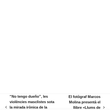
“No tengo dueño”, les
El fotògraf Marcos
violències masclistes sota
Molina presentà el
la mirada irònica de la
llibre «Llums de
previous
next