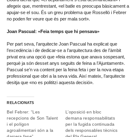
afegeix que, mentrestant, «el batle es preocupa bàsicament a
apujar-se el sou. És un greu problema que Rosselló i Febrer
no poden fer veure que és per mala sort».
Joan Pascual: «Feia temps que hi pensava»
Per part seva, l’arquitecte Joan Pascual ha explicat que
l’excedència i de dedicar-se a l’arquitectura des de l’àmbit
privat era una opció que «feia estona que anava sospesant,
perquè ja són desset anys seguits de feina a l’Ajuntament».
Pascual se’n va content per la feina feta i per la nova etapa
professional que obri a la seva vida. Així mateix, l’arquitecte
desitja que «no es polititzi aquesta decisió».
RELACIONATS
Bel Febrer: “Les
L’oposició en bloc
recepcions de Son Talent
demana responsabilitats
i el polígon
per la fugida continuada
agroalimentari són a la
dels responsables tècnics
darrera fase”
del Pla General