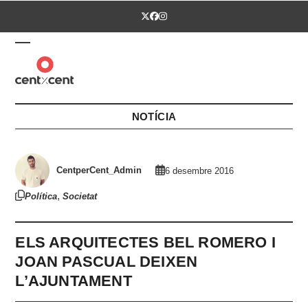
Skip
Twitter
Facebook
Instagram
to
content
Open
Close
mobile
mobile
menu
menu
NOTÍCIA
CentperCent_Admin
6 desembre 2016
,
Política
Societat
ELS ARQUITECTES BEL ROMERO I
JOAN PASCUAL DEIXEN
L’AJUNTAMENT