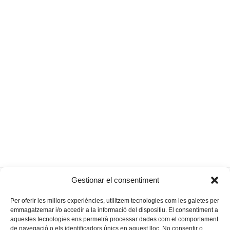
«L’infant accepta el cos i la
Eusebi Riera, in
Gestionar el consentiment
previous
next
psique que li han tocat»
memoriam
post:
post:
Per oferir les millors experiències, utilitzem tecnologies com les galetes per
emmagatzemar i/o accedir a la informació del dispositiu. El consentiment a
aquestes tecnologies ens permetrà processar dades com el comportament
de navegació o els identificadors únics en aquest lloc. No consentir o