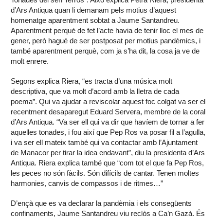
d’Ars Antiqua quan li demanam pels motius d’aquest
homenatge aparentment sobtat a Jaume Santandreu.
Aparentment perquè de fet l’acte havia de tenir lloc el mes de
gener, però hagué de ser postposat per motius pandèmics, i
també aparentment perquè, com ja s’ha dit, la cosa ja ve de
molt enrere.
Segons explica Riera, “es tracta d’una música molt
descriptiva, que va molt d’acord amb la lletra de cada
poema”. Qui va ajudar a reviscolar aquest foc colgat va ser el
recentment desaparegut Eduard Servera, membre de la coral
d’Ars Antiqua. “Va ser ell qui va dir que havíem de tornar a fer
aquelles tonades, i fou així que Pep Ros va posar fil a l’agulla,
i va ser ell mateix també qui va contactar amb l’Ajuntament
de Manacor per tirar la idea endavant”, diu la presidenta d’Ars
Antiqua. Riera explica també que “com tot el que fa Pep Ros,
les peces no són fàcils. Són difícils de cantar. Tenen moltes
harmonies, canvis de compassos i de ritmes…”
D’ençà que es va declarar la pandèmia i els consegüents
confinaments, Jaume Santandreu viu reclòs a Ca’n Gazà. És