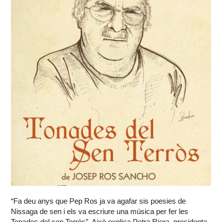
“Fa deu anys que Pep Ros ja va agafar sis poesies de
Nissaga de sen i els va escriure una música per fer les
Tonades del sen Terròs”. Això explica Petra Riera, presidenta