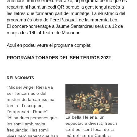
entendre molt bé el text. Per això, al programa de mà que es
repartirà hi haurà un codi QR perquè la gent tengui accés a
les lletres que formaran part del muntatge. La il·lustració del
programa és obra de Pere Pasqual, de la impremta Leo.
El concert-homenatge a Jaume Santandreu serà dia 12 de
març a les 19h al Teatre de Manacor.
Aquí en podeu veure el programa complet:
PROGRAMA TONADES DEL SEN TERRÒS 2022
RELACIONATS
“Miquel Àngel Riera va
ser l’encarnació del
misteri de la santíssima
trinitat: l’escriptor,
l’empresari i l’home”
La bella Helena, un
“Hi ha dues persones que
espectacle divertit, fresc i
les somii amb molta
cent per cent local de la
freqüència: i les somii
mà del cor de Cambra
vives però sabent que han