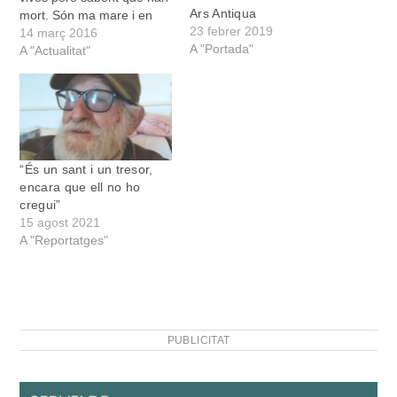
Ars Antiqua
mort. Són ma mare i en
23 febrer 2019
Miquel Àngel”. Qui parlava
14 març 2016
A "Portada"
així era divendres passat
A "Actualitat"
Jaume Santandreu a la
taula rodona que
l’excapellà i escriptor va
compartir amb el també
literat Bernat Nadal…
“És un sant i un tresor,
encara que ell no ho
cregui”
15 agost 2021
A "Reportatges"
PUBLICITAT