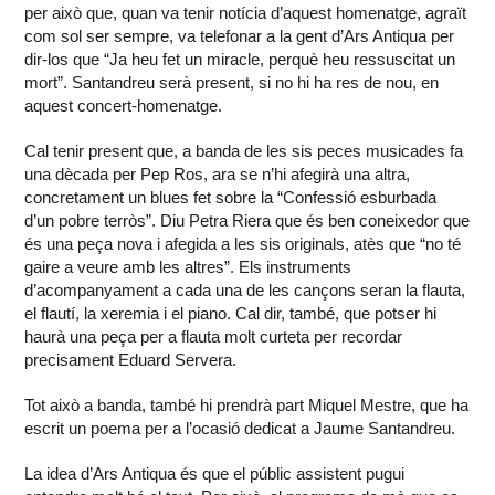
per això que, quan va tenir notícia d’aquest homenatge, agraït
com sol ser sempre, va telefonar a la gent d’Ars Antiqua per
dir-los que “Ja heu fet un miracle, perquè heu ressuscitat un
mort”. Santandreu serà present, si no hi ha res de nou, en
aquest concert-homenatge.
Cal tenir present que, a banda de les sis peces musicades fa
una dècada per Pep Ros, ara se n’hi afegirà una altra,
concretament un blues fet sobre la “Confessió esburbada
d’un pobre terròs”. Diu Petra Riera que és ben coneixedor que
és una peça nova i afegida a les sis originals, atès que “no té
gaire a veure amb les altres”. Els instruments
d’acompanyament a cada una de les cançons seran la flauta,
el flautí, la xeremia i el piano. Cal dir, també, que potser hi
haurà una peça per a flauta molt curteta per recordar
precisament Eduard Servera.
Tot això a banda, també hi prendrà part Miquel Mestre, que ha
escrit un poema per a l’ocasió dedicat a Jaume Santandreu.
La idea d’Ars Antiqua és que el públic assistent pugui