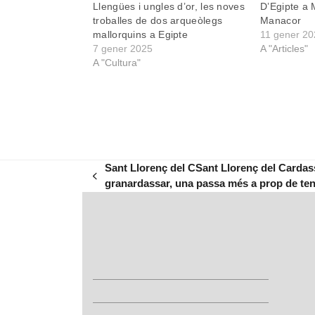
Llengües i ungles d’or, les noves
D’Egipte a M
troballes de dos arqueòlegs
Manacor
mallorquins a Egipte
11 gener 20
7 gener 2025
A "Articles"
A "Cultura"
Sant Llorenç del CSant Llorenç del Cardass
previous
granardassar, una passa més a prop de teni
post: