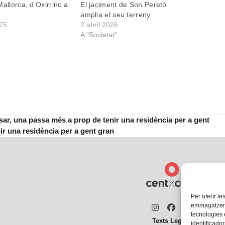
allorca, d’Oxirrinc a
El jaciment de Son Peretó
amplia el seu terreny
25
2 abril 2026
A "Societat"
ar, una passa més a prop de tenir una residència per a gent
r una residència per a gent gran
Per oferir le
emmagatzemar
Instagram
Facebook
Twitter
tecnologies
Texts Legals
identificador