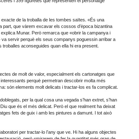
ceres i 399 figuretes que representen el personatge
 exacte de la troballa de les tombes saïtes. «És una
era part, que vàrem excavar els cossos d’època bizantina
 explica Munar. Però remarca que «obrir la campanya i
» va servir perquè els seus companys poguessin arribar a
s troballes aconseguides quan ella hi era present.
ectes de molt de valor, especialment els cartonatges que
n interessants perquè permetran descobrir molta més
: són elements molt delicats i tractar-los es fa complicat.
 doblegats, per la qual cosa una vegada s’han extret, s’han
 Diu que és el més delicat. Però el que realment ha deixat
ges fets de guix i amb les pintures a damunt. I tot això
 laboratori per tractar-lo l’any que ve. Hi ha alguns objectes
estauració, però «mirarem de fer la quantitat més gran de