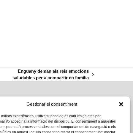
Enguany deman als reis emocions
next
saludables per a compartir en família
post:
Gestionar el consentiment
s millors experiències, utilitzem tecnologies com les galetes per
 i/o accedir a la informació del dispositiu. El consentiment a aquestes
 ens permetrà processar dades com el comportament de navegació o els
s únics en aquest lloc. No consentir o retirar el consentiment, pot afectar