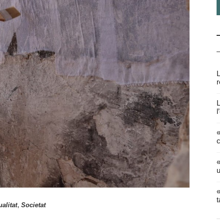
L
r
L
l
«
c
«
u
«
t
,
ualitat
Societat