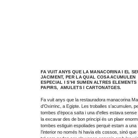
FA VUIT ANYS QUE LA MANACORINA I EL 
JACIMENT, PER LA QUAL COSA ACUMULEN 
ESPECIAL I S’HI SUMEN ALTRES ELEMENTS
PAPIRS, AMULETS I CARTONATGES.
Fa vuit anys que la restauradora manacorina Ma
d’Oxirrinc, a Egipte. Les troballes s’acumulen, 
tombes d’època saïta i una d’elles estava sense
la excavar des de bon principi és un plaer enorm
tombes estiguin espoliades perquè estam a una n
l’interior no només hi havia els cossos, sinó q