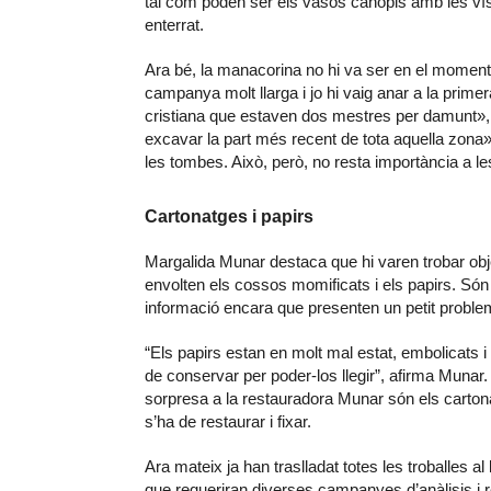
tal com poden ser els vasos canopis amb les vís
enterrat.
Ara bé, la manacorina no hi va ser en el moment
campanya molt llarga i jo hi vaig anar a la prim
cristiana que estaven dos mestres per damunt»,
excavar la part més recent de tota aquella zona
les tombes. Això, però, no resta importància a le
Cartonatges i papirs
Margalida Munar destaca que hi varen trobar obj
envolten els cossos momificats i els papirs. Só
informació encara que presenten un petit problema
“Els papirs estan en molt mal estat, embolicats i
de conservar per poder-los llegir”, afirma Munar.
sorpresa a la restauradora Munar són els cartonat
s’ha de restaurar i fixar.
Ara mateix ja han traslladat totes les troballes al
que requeriran diverses campanyes d’anàlisis i r