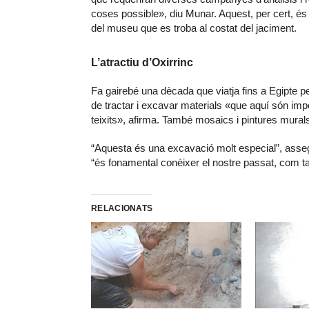
coses possible», diu Munar. Aquest, per cert, és el
del museu que es troba al costat del jaciment.
L’atractiu d’Oxirrinc
Fa gairebé una dècada que viatja fins a Egipte per 
de tractar i excavar materials «que aquí són im
teixits», afirma. També mosaics i pintures mural
“Aquesta és una excavació molt especial”, asse
“és fonamental conèixer el nostre passat, com t
RELACIONATS