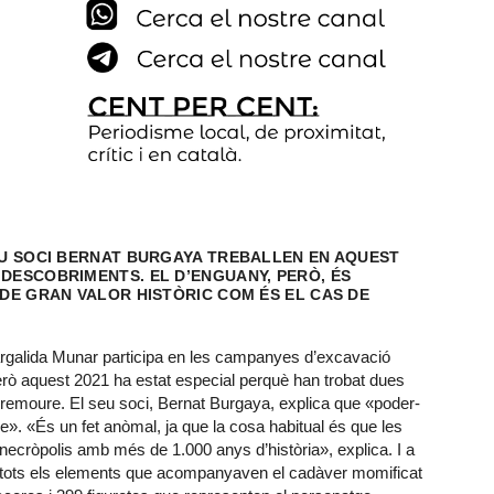
SEU SOCI BERNAT BURGAYA TREBALLEN EN AQUEST
DESCOBRIMENTS. EL D’ENGUANY, PERÒ, ÉS
 DE GRAN VALOR HISTÒRIC COM ÉS EL CAS DE
rgalida Munar participa en les campanyes d’excavació
però aquest 2021 ha estat especial perquè han trobat dues
 remoure. El seu soci, Bernat Burgaya, explica que «poder-
e». «És un fet anòmal, ja que la cosa habitual és que les
ecròpolis amb més de 1.000 anys d’història», explica. I a
ue tots els elements que acompanyaven el cadàver momificat