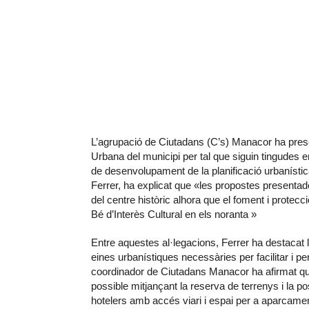
L’agrupació de Ciutadans (C’s) Manacor ha prese
Urbana del municipi per tal que siguin tingudes 
de desenvolupament de la planificació urbanística
Ferrer, ha explicat que «les propostes presenta
del centre històric alhora que el foment i protecc
Bé d’Interès Cultural en els noranta »
Entre aquestes al·legacions, Ferrer ha destacat l
eines urbanístiques necessàries per facilitar i per
coordinador de Ciutadans Manacor ha afirmat que 
possible mitjançant la reserva de terrenys i la p
hotelers amb accés viari i espai per a aparcame