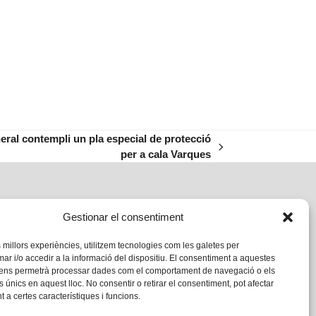
ral contempli un pla especial de protecció
per a cala Varques
Gestionar el consentiment
s millors experiències, utilitzem tecnologies com les galetes per
 i/o accedir a la informació del dispositiu. El consentiment a aquestes
 ens permetrà processar dades com el comportament de navegació o els
s únics en aquest lloc. No consentir o retirar el consentiment, pot afectar
 a certes característiques i funcions.