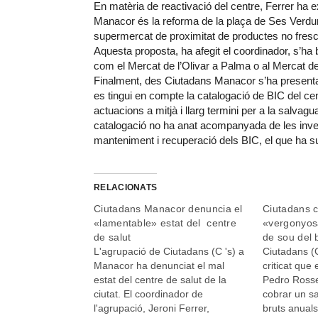
En matèria de reactivació del centre, Ferrer ha 
Manacor és la reforma de la plaça de Ses Verdur
supermercat de proximitat de productes no fresc
Aquesta proposta, ha afegit el coordinador, s’ha
com el Mercat de l’Olivar a Palma o al Mercat de
Finalment, des Ciutadans Manacor s’ha presenta
es tingui en compte la catalogació de BIC del ce
actuacions a mitjà i llarg termini per a la salvag
catalogació no ha anat acompanyada de les invers
manteniment i recuperació dels BIC, el que ha su
RELACIONATS
Ciutadans Manacor denuncia el
Ciutadans 
«lamentable» estat del centre
«vergonyosa
de salut
de sou del 
L'agrupació de Ciutadans (C 's) a
Ciutadans (
Manacor ha denunciat el mal
criticat que 
estat del centre de salut de la
Pedro Rosse
ciutat. El coordinador de
cobrar un sa
l'agrupació, Jeroni Ferrer,
bruts anual