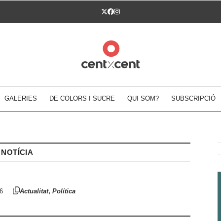
Twitter
Facebook
Instagram
GALERIES
DE COLORS I SUCRE
QUI SOM?
SUBSCRIPCIÓ
NOTÍCIA
,
6
Actualitat
Política