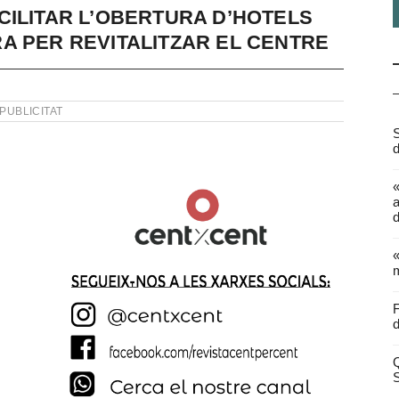
CILITAR L’OBERTURA D’HOTELS
A PER REVITALITZAR EL CENTRE
PUBLICITAT
S
d
a
d
«
m
F
d
Q