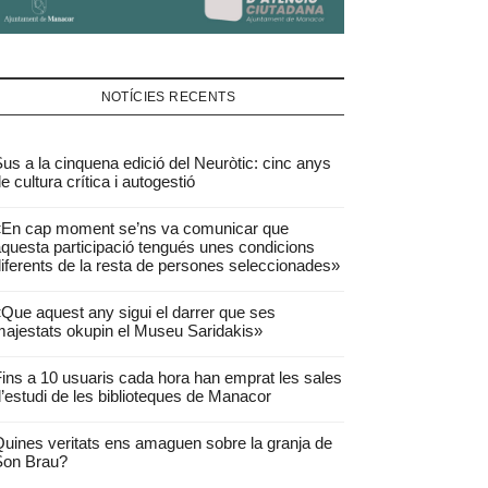
NOTÍCIES RECENTS
us a la cinquena edició del Neuròtic: cinc anys
e cultura crítica i autogestió
«En cap moment se’ns va comunicar que
questa participació tengués unes condicions
iferents de la resta de persones seleccionades»
Que aquest any sigui el darrer que ses
ajestats okupin el Museu Saridakis»
ins a 10 usuaris cada hora han emprat les sales
’estudi de les biblioteques de Manacor
uines veritats ens amaguen sobre la granja de
Son Brau?