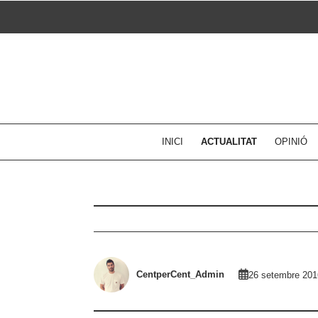
Skip
to
content
INICI
ACTUALITAT
OPINIÓ
CentperCent_Admin
26 setembre 201