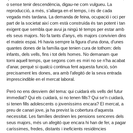
o sense tenir descendència, digau-ne com vulgueu. La
reproducció, a més, s’allarga en el temps, i és de cada
vegada més tardana. La demanda de feina, ocupació i oci per
part de la societat així com està construïda és tan potent i tan
exigent que sembla que avui ja ningú té temps per estar amb
els seus majors. No fa tants d’anys, els majors convivien dins
el mateix espai. Hi havia sempre la figura d’una dona, d’unes
quantes dones de la família que tenien cura de tothom: dels
infants, dels vells, fins i tot dels homes. No demanam que
torni aquell temps, que segons com es miri no se n’ha acabat
d’anar, perquè si qualcú continua fent aquesta funció, són
precisament les dones, ara amb l’afegitó de la seva entrada
imprescindible en el mercat laboral.
Però no ens desviem del tema: qui cuidarà els vells del futur
immediat? Qui els cuidarà, si no tenen fills? Qui se’n cuidarà,
si tenen fills adolescents o joveníssims encara? El mercat, a
preu de canari jove, ja ha previst la cobertura d’aquesta
necessitat. Les famílies destinen les pensions senceres dels
seus majors, més un afegitó que encara hi han de fer, a pagar
caríssimes, fredes, distants i ineficients residències