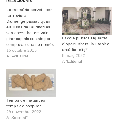
RELACIONATS
La memòria serveix per
fer reviure
Diumenge passat, quan
els llums de l’auditori es
van encendre, em vaig
Escola pública i igualtat
girar cap als costats per
d’oportunitats, la utòpica
comprovar que no només
arcàdia feliç?
era jo que duia un
15 octubre 2015
8 maig 2022
mocador arruat a les mans
A "Actualitat"
A "Editorial"
per eixugar-me les
llàgrimes. Llàgrimes
d’emoció i d’agraïment,
per remoure’m tantes
coses. Emoció també per
aquella cançó que
sonava…
Temps de matances,
temps de sospiros
29 novembre 2022
A "Societat"