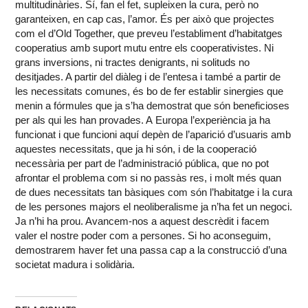
multitudinàries. Sí, fan el fet, supleixen la cura, però no
garanteixen, en cap cas, l’amor. És per això que projectes
com el d’Old Together, que preveu l’establiment d’habitatges
cooperatius amb suport mutu entre els cooperativistes. Ni
grans inversions, ni tractes denigrants, ni solituds no
desitjades. A partir del diàleg i de l’entesa i també a partir de
les necessitats comunes, és bo de fer establir sinergies que
menin a fórmules que ja s’ha demostrat que són beneficioses
per als qui les han provades. A Europa l’experiència ja ha
funcionat i que funcioni aquí depèn de l’aparició d’usuaris amb
aquestes necessitats, que ja hi són, i de la cooperació
necessària per part de l’administració pública, que no pot
afrontar el problema com si no passàs res, i molt més quan
de dues necessitats tan bàsiques com són l’habitatge i la cura
de les persones majors el neoliberalisme ja n’ha fet un negoci.
Ja n’hi ha prou. Avancem-nos a aquest descrèdit i facem
valer el nostre poder com a persones. Si ho aconseguim,
demostrarem haver fet una passa cap a la construcció d’una
societat madura i solidària.