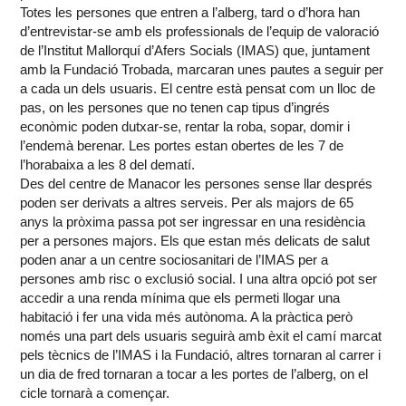
Totes les persones que entren a l’alberg, tard o d’hora han
d’entrevistar-se amb els professionals de l’equip de valoració
de l’Institut Mallorquí d’Afers Socials (IMAS) que, juntament
amb la Fundació Trobada, marcaran unes pautes a seguir per
a cada un dels usuaris. El centre està pensat com un lloc de
pas, on les persones que no tenen cap tipus d’ingrés
econòmic poden dutxar-se, rentar la roba, sopar, domir i
l’endemà berenar. Les portes estan obertes de les 7 de
l’horabaixa a les 8 del dematí.
Des del centre de Manacor les persones sense llar després
poden ser derivats a altres serveis. Per als majors de 65
anys la pròxima passa pot ser ingressar en una residència
per a persones majors. Els que estan més delicats de salut
poden anar a un centre sociosanitari de l’IMAS per a
persones amb risc o exclusió social. I una altra opció pot ser
accedir a una renda mínima que els permeti llogar una
habitació i fer una vida més autònoma. A la pràctica però
només una part dels usuaris seguirà amb èxit el camí marcat
pels tècnics de l’IMAS i la Fundació, altres tornaran al carrer i
un dia de fred tornaran a tocar a les portes de l’alberg, on el
cicle tornarà a començar.