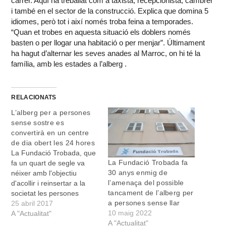
carrer. Aquí ha treballat com a taxista, recepcionista, cambrer
i també en el sector de la construcció. Explica que domina 5
idiomes, però tot i així només troba feina a temporades.
“Quan et trobes en aquesta situació els doblers només
basten o per llogar una habitació o per menjar”. Últimament
ha hagut d’alternar les seves anades al Marroc, on hi té la
família, amb les estades a l’alberg .
RELACIONATS
L’alberg per a persones
sense sostre es
convertirà en un centre
de dia obert les 24 hores
La Fundació Trobada, que
La Fundació Trobada fa
fa un quart de segle va
30 anys enmig de
néixer amb l'objectiu
l’amenaça del possible
d'acollir i reinsertar a la
tancament de l’alberg per
societat les persones
a persones sense llar
sense sostre a Manacor i
25 abril 2017
10 maig 2022
a tota la comarca, va
A "Actualitat"
A "Actualitat"
celebrar els seus primers