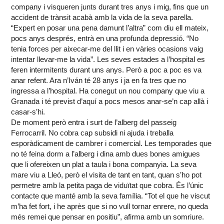
company i visqueren junts durant tres anys i mig, fins que un
accident de trànsit acabà amb la vida de la seva parella.
“Expert en posar una pena damunt l’altra” com diu ell mateix,
pocs anys després, entrà en una profunda depressió. “No
tenia forces per aixecar-me del llit i en vàries ocasions vaig
intentar llevar-me la vida”. Les seves estades a l’hospital es
feren intermitents durant uns anys. Però a poc a poc es va
anar refent. Ara n’Iván té 28 anys i ja en fa tres que no
ingressa a l’hospital. Ha conegut un nou company que viu a
Granada i té previst d’aquí a pocs mesos anar-se’n cap allà i
casar-s’hi.
De moment però entra i surt de l’alberg del passeig
Ferrocarril. No cobra cap subsidi ni ajuda i treballa
esporàdicament de cambrer i comercial. Les temporades que
no té feina dorm a l’alberg i dina amb dues bones amigues
que li ofereixen un plat a taula i bona companyia. La seva
mare viu a Lleó, però el visita de tant en tant, quan s’ho pot
permetre amb la petita paga de viduïtat que cobra. És l’únic
contacte que manté amb la seva família. “Tot el que he viscut
m’ha fet fort, i he après que si no vull tornar enrere, no queda
més remei que pensar en positiu”, afirma amb un somriure.