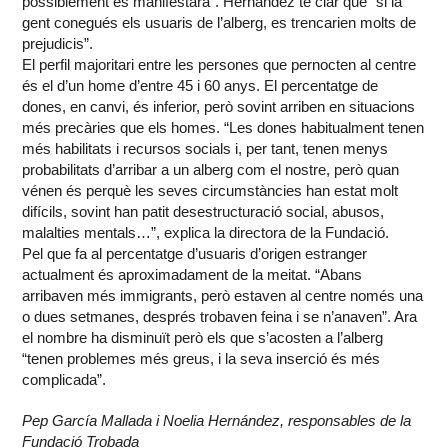
possiblement es manifestarà”. Hernández té clar que “si la
gent conegués els usuaris de l’alberg, es trencarien molts de
prejudicis”.
El perfil majoritari entre les persones que pernocten al centre
és el d’un home d’entre 45 i 60 anys. El percentatge de
dones, en canvi, és inferior, però sovint arriben en situacions
més precàries que els homes. “Les dones habitualment tenen
més habilitats i recursos socials i, per tant, tenen menys
probabilitats d’arribar a un alberg com el nostre, però quan
vénen és perquè les seves circumstàncies han estat molt
difícils, sovint han patit desestructuració social, abusos,
malalties mentals…”, explica la directora de la Fundació.
Pel que fa al percentatge d’usuaris d’origen estranger
actualment és aproximadament de la meitat. “Abans
arribaven més immigrants, però estaven al centre només una
o dues setmanes, després trobaven feina i se n’anaven”. Ara
el nombre ha disminuït però els que s’acosten a l’alberg
“tenen problemes més greus, i la seva inserció és més
complicada”.
Pep García Mallada i Noelia Hernández, responsables de la
Fundació Trobada