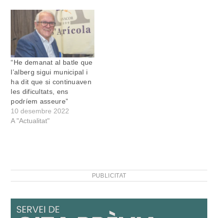
vint-i-cinc anys
d'existència amb una festa
musical que se celebrà
dissabte horabaixa a
l'església del…
“He demanat al batle que
l’alberg sigui municipal i
ha dit que si continuaven
les dificultats, ens
podríem asseure”
10 desembre 2022
A "Actualitat"
PUBLICITAT