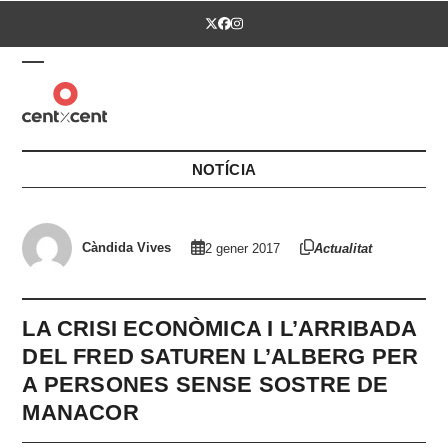
Skip
Twitter
Facebook
Instagram
to
content
Open
Close
mobile
mobile
menu
menu
NOTÍCIA
Càndida Vives
2 gener 2017
Actualitat
LA CRISI ECONÒMICA I L’ARRIBADA
DEL FRED SATUREN L’ALBERG PER
A PERSONES SENSE SOSTRE DE
MANACOR