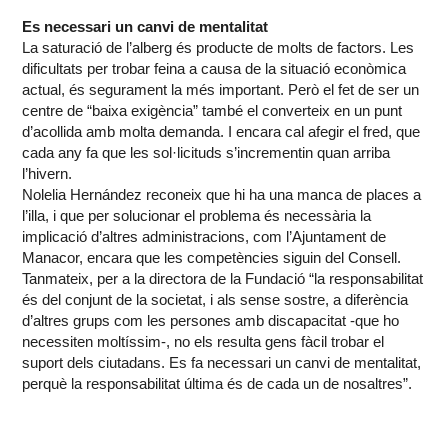
Es necessari un canvi de mentalitat
La saturació de l’alberg és producte de molts de factors. Les
dificultats per trobar feina a causa de la situació econòmica
actual, és segurament la més important. Però el fet de ser un
centre de “baixa exigència” també el converteix en un punt
d’acollida amb molta demanda. I encara cal afegir el fred, que
cada any fa que les sol·licituds s’incrementin quan arriba
l’hivern.
Nolelia Hernández reconeix que hi ha una manca de places a
l’illa, i que per solucionar el problema és necessària la
implicació d’altres administracions, com l’Ajuntament de
Manacor, encara que les competències siguin del Consell.
Tanmateix, per a la directora de la Fundació “la responsabilitat
és del conjunt de la societat, i als sense sostre, a diferència
d’altres grups com les persones amb discapacitat -que ho
necessiten moltíssim-, no els resulta gens fàcil trobar el
suport dels ciutadans. Es fa necessari un canvi de mentalitat,
perquè la responsabilitat última és de cada un de nosaltres”.