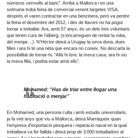
números vermells al banc”. Arribà a Mallorca i en una
setmana trobà feina de comercial venent targetes VISA,
després el varen contractar en una benzinera, però va perdre
la feina el desembre del 2012, i des de llavors no ha pogut
tornar a treballar. Ara, amb 57 anys, és un dels tres voluntaris
que tenen cura de l’alberg, (s’encarreguen de rentar la roba,
del menjar…). N’Héctor deixà a Urugay la seva dona, dues
filles i ara hi té una néta que encara no coneix. No descarta la
possibilitat de tornar-hi. “Allà hi tenc la meva casa, ara hi viu
la meva filla, i podria estar amb ells”.
Mohamed: “Has de triar entre llogar una
habitació o menjar”
En Mohamed, una persona culta i amb estudis universitaris,
ja fa vint anys que viu a Mallorca, deixà Marràqueix quan
l’empresa d’exportació pesquera i reparació naval en la qual
treballava va fer fallida i deixà prop de 3.000 treballadors al