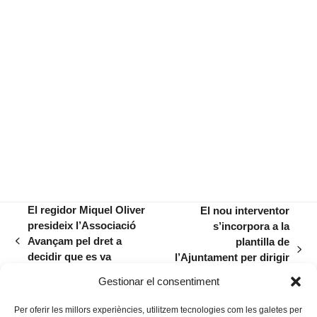
El regidor Miquel Oliver
El nou interventor
presideix l’Associació
s’incorpora a la
Avançam pel dret a
plantilla de
previous
next
decidir que es va
l’Ajuntament per dirigir
post:
post:
constituir ahir divendres
el departament
Gestionar el consentiment
d’Economia
Per oferir les millors experiències, utilitzem tecnologies com les galetes per