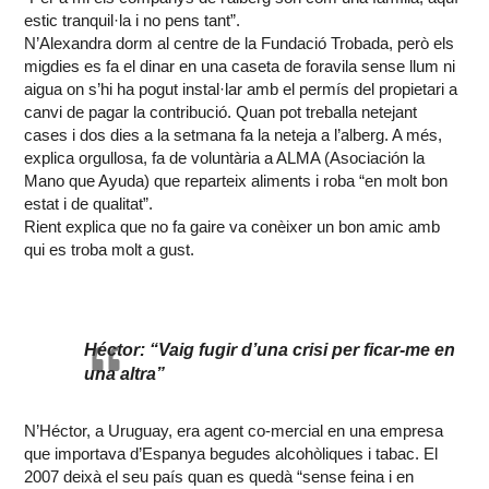
estic tranquil·la i no pens tant”.
N’Alexandra dorm al centre de la Fundació Trobada, però els
migdies es fa el dinar en una caseta de foravila sense llum ni
aigua on s’hi ha pogut instal·lar amb el permís del propietari a
canvi de pagar la contribució. Quan pot treballa netejant
cases i dos dies a la setmana fa la neteja a l’alberg. A més,
explica orgullosa, fa de voluntària a ALMA (Asociación la
Mano que Ayuda) que reparteix aliments i roba “en molt bon
estat i de qualitat”.
Rient explica que no fa gaire va conèixer un bon amic amb
qui es troba molt a gust.
Héctor: “Vaig fugir d’una crisi per ficar-me en
una altra”
N’Héctor, a Uruguay, era agent co-mercial en una empresa
que importava d’Espanya begudes alcohòliques i tabac. El
2007 deixà el seu país quan es quedà “sense feina i en