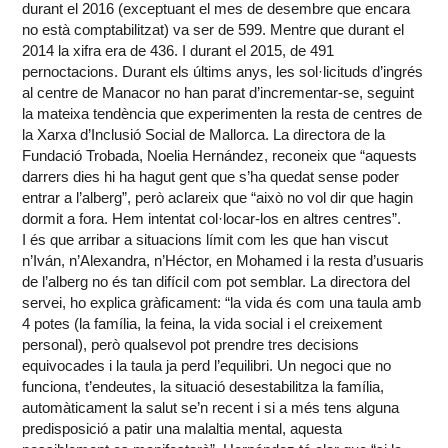
durant el 2016 (exceptuant el mes de desembre que encara
no està comptabilitzat) va ser de 599. Mentre que durant el
2014 la xifra era de 436. I durant el 2015, de 491
pernoctacions. Durant els últims anys, les sol·licituds d’ingrés
al centre de Manacor no han parat d’incrementar-se, seguint
la mateixa tendència que experimenten la resta de centres de
la Xarxa d’Inclusió Social de Mallorca. La directora de la
Fundació Trobada, Noelia Hernández, reconeix que “aquests
darrers dies hi ha hagut gent que s’ha quedat sense poder
entrar a l’alberg”, però aclareix que “això no vol dir que hagin
dormit a fora. Hem intentat col·locar-los en altres centres”.
I és que arribar a situacions límit com les que han viscut
n’Iván, n’Alexandra, n’Héctor, en Mohamed i la resta d’usuaris
de l’alberg no és tan difícil com pot semblar. La directora del
servei, ho explica gràficament: “la vida és com una taula amb
4 potes (la família, la feina, la vida social i el creixement
personal), però qualsevol pot prendre tres decisions
equivocades i la taula ja perd l’equilibri. Un negoci que no
funciona, t’endeutes, la situació desestabilitza la família,
automàticament la salut se’n recent i si a més tens alguna
predisposició a patir una malaltia mental, aquesta