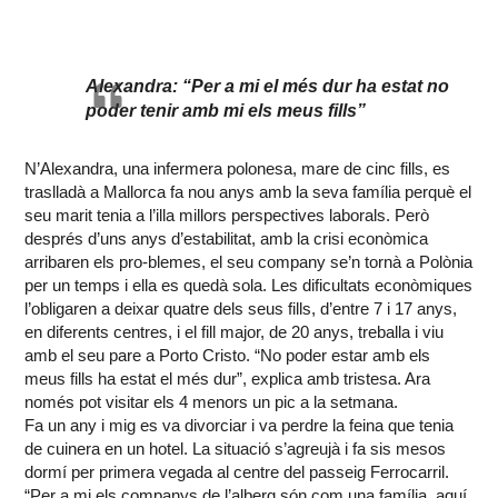
Alexandra: “Per a mi el més dur ha estat no
poder tenir amb mi els meus fills”
N’Alexandra, una infermera polonesa, mare de cinc fills, es
traslladà a Mallorca fa nou anys amb la seva família perquè el
seu marit tenia a l’illa millors perspectives laborals. Però
després d’uns anys d’estabilitat, amb la crisi econòmica
arribaren els pro-blemes, el seu company se’n tornà a Polònia
per un temps i ella es quedà sola. Les dificultats econòmiques
l’obligaren a deixar quatre dels seus fills, d’entre 7 i 17 anys,
en diferents centres, i el fill major, de 20 anys, treballa i viu
amb el seu pare a Porto Cristo. “No poder estar amb els
meus fills ha estat el més dur”, explica amb tristesa. Ara
només pot visitar els 4 menors un pic a la setmana.
Fa un any i mig es va divorciar i va perdre la feina que tenia
de cuinera en un hotel. La situació s’agreujà i fa sis mesos
dormí per primera vegada al centre del passeig Ferrocarril.
“Per a mi els companys de l’alberg són com una família, aquí