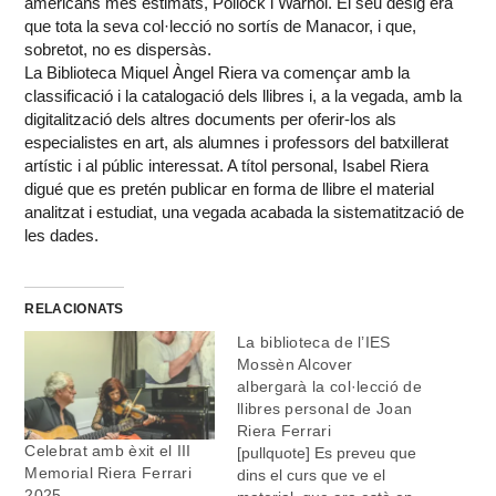
americans més estimats, Pollock i Warhol. El seu desig era
que tota la seva col·lecció no sortís de Manacor, i que,
sobretot, no es dispersàs.
La Biblioteca Miquel Àngel Riera va començar amb la
classificació i la catalogació dels llibres i, a la vegada, amb la
digitalització dels altres documents per oferir-los als
especialistes en art, als alumnes i professors del batxillerat
artístic i al públic interessat. A títol personal, Isabel Riera
digué que es pretén publicar en forma de llibre el material
analitzat i estudiat, una vegada acabada la sistematització de
les dades.
RELACIONATS
La biblioteca de l’IES
Mossèn Alcover
albergarà la col·lecció de
llibres personal de Joan
Riera Ferrari
Celebrat amb èxit el III
[pullquote] Es preveu que
Memorial Riera Ferrari
dins el curs que ve el
2025