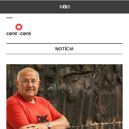
Skip
Twitter
Facebook
Instagram
to
content
Open
Close
mobile
mobile
menu
menu
NOTÍCIA