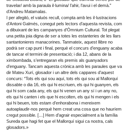
travelar/ amb la paraula il·lumina/ l’ahir, l’avui i el demà.”
d’Andreu Matamalas.
I per afegitó, el valuós recull, compta amb les il·lustracions
d’Antoni Galmés, conegut pels lectors d’aquesta revista, com
a dibuixant de les campanyes d’Òmnium Cultural. Tot plegat
una petita joia digna de ser a totes les estanteries de les llars
santantonieres manacorines. Tanmateix, aquest llibre no
podrà ser cap punt i final, perquè el concurs d’enguany acaba
de tancar el termini de presentació; i dia 12, abans de la
ximbombada, s’entregaran els premis als guanyadors
d’enguany. Tancam aquesta crònica amb les paraules que va
dir Mateu Xurí, glosador i un altre dels cappares d’aquest
concurs: “Tots els qui sou aquí, tots els qui sou al Mallorquí
dissabte o dia 16, els qui hi escriuen, els qui hi guanyen, els
qui hi som cada any, els qui hi venen un any sí i un any no,
els qui hi canten i els que hi escolten, els qui hi mengen i els
qui hi beuen, tots estam d’enhorabona i mereixem
autoaplaudir-nos perquè hem creat una cosa que no hauríem
cregut possible. […] Hem d’agrair especialment a la família
Sureda que hagi fet que el Mallorquí sigui ca nostra, cals
glosadors.»