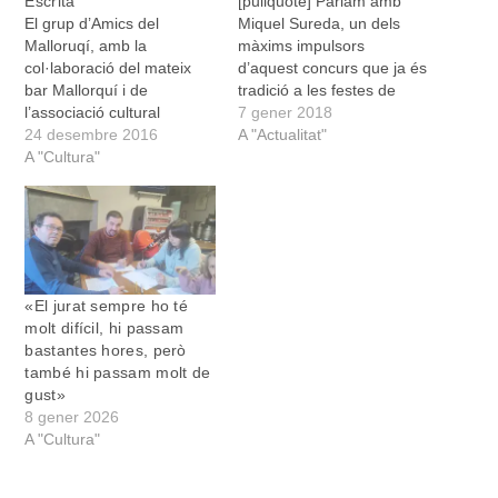
Escrita
[pullquote] Parlam amb
El grup d’Amics del
Miquel Sureda, un dels
Malloruqí, amb la
màxims impulsors
col·laboració del mateix
d’aquest concurs que ja és
bar Mallorquí i de
tradició a les festes de
l’associació cultural
Sant Antoni [/pullquote]
7 gener 2018
Glosadors de Mallorca, ha
24 desembre 2016
Quin temps fa que es fa el
A "Actualitat"
convocat el IV Concurs de
A "Cultura"
concurs de glosa escrita?
Glosa Escrita. Els
Enguany és el cinquè any
interessats podran
que el feim. D'on va néixer
presentar-hi fins a tres
aquesta idea? Aquesta
quartetes de versos
idea va néixer…
heptasil·làbics amb rima
ABBA o ABAB. El tema és
«El jurat sempre ho té
totalment lliure. Els
molt difícil, hi passam
participants…
bastantes hores, però
també hi passam molt de
gust»
8 gener 2026
A "Cultura"