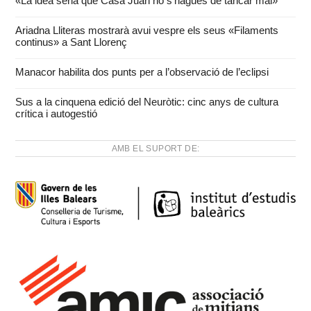
«La idea seria que Casa Juan no s’hagués de tancar mai»
Ariadna Lliteras mostrarà avui vespre els seus «Filaments
continus» a Sant Llorenç
Manacor habilita dos punts per a l’observació de l’eclipsi
Sus a la cinquena edició del Neuròtic: cinc anys de cultura
crítica i autogestió
AMB EL SUPORT DE: