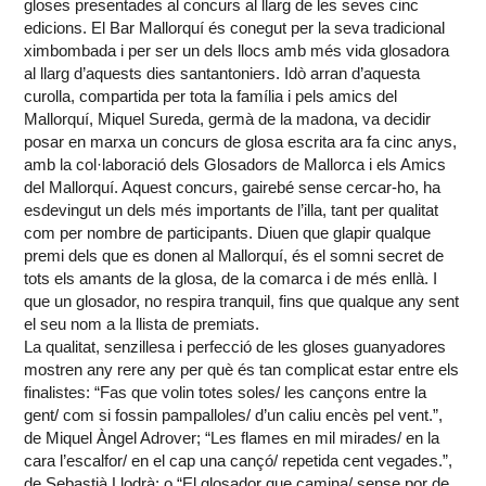
gloses presentades al concurs al llarg de les seves cinc
edicions. El Bar Mallorquí és conegut per la seva tradicional
ximbombada i per ser un dels llocs amb més vida glosadora
al llarg d’aquests dies santantoniers. Idò arran d’aquesta
curolla, compartida per tota la família i pels amics del
Mallorquí, Miquel Sureda, germà de la madona, va decidir
posar en marxa un concurs de glosa escrita ara fa cinc anys,
amb la col·laboració dels Glosadors de Mallorca i els Amics
del Mallorquí. Aquest concurs, gairebé sense cercar-ho, ha
esdevingut un dels més importants de l’illa, tant per qualitat
com per nombre de participants. Diuen que glapir qualque
premi dels que es donen al Mallorquí, és el somni secret de
tots els amants de la glosa, de la comarca i de més enllà. I
que un glosador, no respira tranquil, fins que qualque any sent
el seu nom a la llista de premiats.
La qualitat, senzillesa i perfecció de les gloses guanyadores
mostren any rere any per què és tan complicat estar entre els
finalistes: “Fas que volin totes soles/ les cançons entre la
gent/ com si fossin pampalloles/ d’un caliu encès pel vent.”,
de Miquel Àngel Adrover; “Les flames en mil mirades/ en la
cara l’escalfor/ en el cap una cançó/ repetida cent vegades.”,
de Sebastià Llodrà; o “El glosador que camina/ sense por de