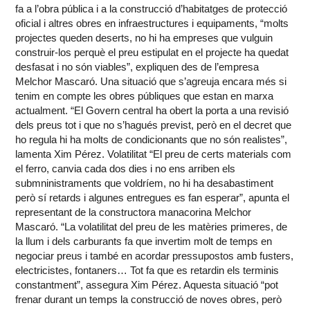
fa a l’obra pública i a la construcció d’habitatges de protecció
oficial i altres obres en infraestructures i equipaments, “molts
projectes queden deserts, no hi ha empreses que vulguin
construir-los perquè el preu estipulat en el projecte ha quedat
desfasat i no són viables”, expliquen des de l’empresa
Melchor Mascaró. Una situació que s’agreuja encara més si
tenim en compte les obres públiques que estan en marxa
actualment. “El Govern central ha obert la porta a una revisió
dels preus tot i que no s’hagués previst, però en el decret que
ho regula hi ha molts de condicionants que no són realistes”,
lamenta Xim Pérez. Volatilitat “El preu de certs materials com
el ferro, canvia cada dos dies i no ens arriben els
submninistraments que voldríem, no hi ha desabastiment
però sí retards i algunes entregues es fan esperar”, apunta el
representant de la constructora manacorina Melchor
Mascaró. “La volatilitat del preu de les matèries primeres, de
la llum i dels carburants fa que invertim molt de temps en
negociar preus i també en acordar pressupostos amb fusters,
electricistes, fontaners… Tot fa que es retardin els terminis
constantment”, assegura Xim Pérez. Aquesta situació “pot
frenar durant un temps la construcció de noves obres, però