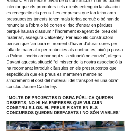
Balears. En el sector privat de la construcció “només podem
intentar que els promotors i els clients entenguin la situació i
es renegociïn els preus. Les empreses que fan feina amb
pressupostos tancats tenen mala ferida perquè o bé han de
renunciar a l’obra o bé corren el risc d’entrar en pèrdues
perquè hauran d’assumir l’increment exagerat del preu del
material”, assegura Caldentey. Per això els constructors
pensen que “arribarà el moment d’haver d’aturar obres per
falta de material o per renúncies als contractes, això ja passa
a Palma i podria arribar aquí si la situació no canvia”, afegeix.
Davant aquesta situació “el misser de la nostra associació ja
ha recomanat introduir clàusules en els pressupostos que
especifiquin que els preus es mantenen mentre no
s’incrementi el cost del material i del transport en una obra”,
conclou Jaume Caldentey.
“MOLTS DE PROJECTES D’OBRA PÚBLICA QUEDEN
DESERTS, NO HI HA EMPRESES QUE VULGUIN
CONSTRUIR-LOS. EL PREUS FIXATS EN ELS
CONCURSOS QUEDEN DESFASATS I NO SÓN VIABLES”