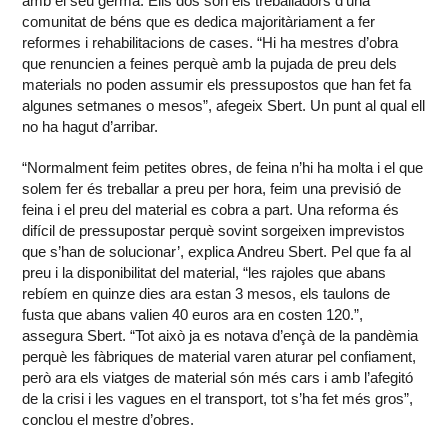
amb el seu germà. Ells dos són els treballadors d’una
comunitat de béns que es dedica majoritàriament a fer
reformes i rehabilitacions de cases. “Hi ha mestres d’obra
que renuncien a feines perquè amb la pujada de preu dels
materials no poden assumir els pressupostos que han fet fa
algunes setmanes o mesos”, afegeix Sbert. Un punt al qual ell
no ha hagut d’arribar.
“Normalment feim petites obres, de feina n’hi ha molta i el que
solem fer és treballar a preu per hora, feim una previsió de
feina i el preu del material es cobra a part. Una reforma és
difícil de pressupostar perquè sovint sorgeixen imprevistos
que s’han de solucionar’, explica Andreu Sbert. Pel que fa al
preu i la disponibilitat del material, “les rajoles que abans
rebíem en quinze dies ara estan 3 mesos, els taulons de
fusta que abans valien 40 euros ara en costen 120.”,
assegura Sbert. “Tot això ja es notava d’ençà de la pandèmia
perquè les fàbriques de material varen aturar pel confiament,
però ara els viatges de material són més cars i amb l’afegitó
de la crisi i les vagues en el transport, tot s’ha fet més gros”,
conclou el mestre d’obres.