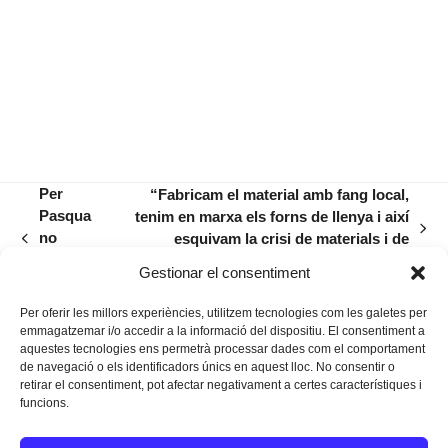
Per
“Fabricam el material amb fang local,
Pasqua
tenim en marxa els forns de llenya i així
next
no
esquivam la crisi de materials i de
previous
post:
hauran
l’energia”
post:
Gestionar el consentiment
acabat
Per oferir les millors experiències, utilitzem tecnologies com les galetes per
emmagatzemar i/o accedir a la informació del dispositiu. El consentiment a
aquestes tecnologies ens permetrà processar dades com el comportament
de navegació o els identificadors únics en aquest lloc. No consentir o
retirar el consentiment, pot afectar negativament a certes característiques i
funcions.
Instagram
Facebook
Twitter