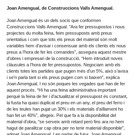
Joan Amengual, de Construccions Valls Amengual.
Joan Amengual és un dels socis que conformen
Construccions Valls Amengual. “Ara fer pressupostos i nous
projectes du molta feina, feim pressuposts amb preus
orientatius i com que tots els preus del material són molt
variables hem d’avisar i consensuar amb els clients els nous
preus a l’hora de fer les comandes”, assegura aquest mestre
d’obres i empresari de la construcció. “Hem introduït noves
clàusules a l’hora de fer pressupostos. Negociam amb els
clients totes les partides que pugen més d’un 5%, això s’avisa
i se’n parla tant si els preus pugen com si baixen”, explica
Joan Amengual. I no són poques les vegades que han de fer
aquest procés. “Hi ha una feina administrativa important
perquè la feina de fer i d’actualitzar el pressupost és constant,
la fusta ha quasi duplicat el preu en un any, el preu del ferro i
de les teules han pujat un 30% i els materials d’aïllament ho
han fet un 40%”, afegeix. Pel que fa a la disponibilitat del
material d’obra, “se serveix amb retard però fins ara no hem
hagut de paralitzar cap obra per no tenir material disponible”,
admet Joan Amengual. I en parlar de futur, Joan Amengual