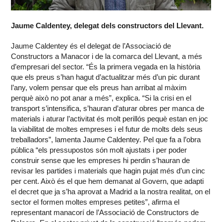
Jaume Caldentey, delegat dels constructors del Llevant.
Jaume Caldentey és el delegat de l’Associació de
Constructors a Manacor i de la comarca del Llevant, a més
d’empresari del sector. “És la primera vegada en la història
que els preus s’han hagut d’actualitzar més d’un pic durant
l’any, volem pensar que els preus han arribat al màxim
perquè això no pot anar a més”, explica. “Si la crisi en el
transport s’intensifica, s’hauran d’aturar obres per manca de
materials i aturar l’activitat és molt perillós pequè estan en joc
la viabilitat de moltes empreses i el futur de molts dels seus
treballadors”, lamenta Jaume Caldentey. Pel que fa a l’obra
pública “els pressupostos són molt ajustats i per poder
construir sense que les empreses hi perdin s’hauran de
revisar les partides i materials que hagin pujat més d’un cinc
per cent. Això és el que hem demanat al Govern, que adapti
el decret que ja s’ha aprovat a Madrid a la nostra realitat, on el
sector el formen moltes empreses petites”, afirma el
representant manacorí de l’Associació de Constructors de