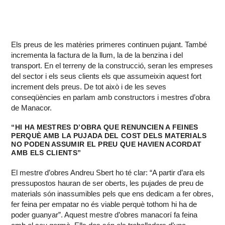
Els preus de les matèries primeres continuen pujant. També
incrementa la factura de la llum, la de la benzina i del
transport. En el terreny de la construcció, seran les empreses
del sector i els seus clients els que assumeixin aquest fort
increment dels preus. De tot això i de les seves
conseqüències en parlam amb constructors i mestres d’obra
de Manacor.
“HI HA MESTRES D’OBRA QUE RENUNCIEN A FEINES
PERQUÈ AMB LA PUJADA DEL COST DELS MATERIALS
NO PODEN ASSUMIR EL PREU QUE HAVIEN ACORDAT
AMB ELS CLIENTS”
El mestre d’obres Andreu Sbert ho té clar: “A partir d’ara els
pressupostos hauran de ser oberts, les pujades de preu de
materials són inassumibles pels que ens dedicam a fer obres,
fer feina per empatar no és viable perquè tothom hi ha de
poder guanyar”. Aquest mestre d’obres manacorí fa feina