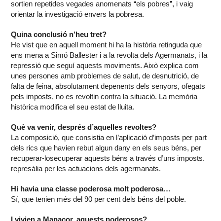
sortien repetides vegades anomenats “els pobres”, i vaig
orientar la investigació envers la pobresa.
Quina conclusió n’heu tret?
He vist que en aquell moment hi ha la història retinguda que
ens mena a Simó Ballester i a la revolta dels Agermanats, i la
repressió que seguí aquests moviments. Això explica com
unes persones amb problemes de salut, de desnutrició, de
falta de feina, absolutament depenents dels senyors, ofegats
pels imposts, no es revoltin contra la situació. La memòria
històrica modifica el seu estat de lluita.
Què va venir, després d’aquelles revoltes?
La composició, que consistia en l’aplicació d’imposts per part
dels rics que havien rebut algun dany en els seus béns, per
recuperar-losecuperar aquests béns a través d’uns imposts.
represàlia per les actuacions dels agermanats.
Hi havia una classe poderosa molt poderosa…
Sí, que tenien més del 90 per cent dels béns del poble.
I vivien a Manacor, aquests poderosos?