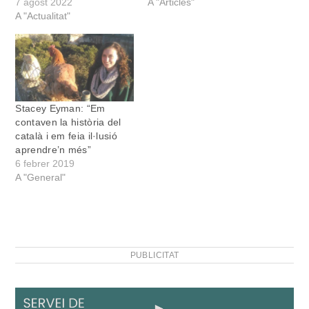
7 agost 2022
A "Articles"
A "Actualitat"
Stacey Eyman: “Em
contaven la història del
català i em feia il·lusió
aprendre’n més”
6 febrer 2019
A "General"
PUBLICITAT