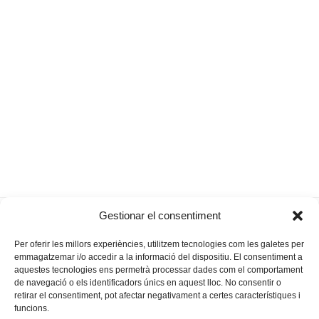
Un entusiasme que haurà
Porto Cristo,
Gestionar el consentiment
previous
next
d’anar minvant…
majoria d’edat
post:
post:
Per oferir les millors experiències, utilitzem tecnologies com les galetes per
emmagatzemar i/o accedir a la informació del dispositiu. El consentiment a
aquestes tecnologies ens permetrà processar dades com el comportament
de navegació o els identificadors únics en aquest lloc. No consentir o
retirar el consentiment, pot afectar negativament a certes característiques i
funcions.