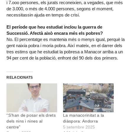
i 7.ooo persones, els jurats reconeixien, a vegades, que més
de 3.000, o més de 4.000 persones, segons el moment,
necessitassin ajuda en temps de crisi.
El període que heu estudiat inclou la guerra de
Successió. Afectà això encara més els pobres?
No. El percentatge es mantenia més o menys igual, perquè la
gent naixia pobra i moria pobra. Així mateix, en el darrer dels
tres estims que he estudiat la pobresa a Manacor arriba a un
94 per cent de la població, enfront del 90 dels dos primers.
RELACIONATS
“S’han de posar els drets
La manacorinitat a la
dels nins i nines al
diàspora: Andorra
centre”
5 setembre 2025