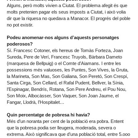
Alguns, però molts vivien a Ciutat. El problema afegit és que
molts pretenien pagar els seus imposts a Ciutat, i això volia
dir que la riquesa no quedava a Manacor. El progrés del poble
no pot existir.
Podeu anomenar-nos alguns d’aquests personatges
poderosos?
Sí. Francesc Cotoner, els hereus de Tomàs Forteza, Joan
Sureda, Pere de Verí, Francesc Truyols, Bàrbara Dameto
(marquesa de Bellpuig) o el Comte d’Aiamans. I entre les
possessions més valuoses, les Puntes, Son Vives, la Gruta,
la Marineta, Son Mas, Son Galiana, Son Peretó, Son Crespí,
Santa Cirga, Son Cellard, el Rafal Pudent, Bellver, la Sínia,
l’Espinagar, Bendrís, Rotana, Son Pere Andreu, el Pou Nou,
Son Moix, Albocàsser, Son Vaquer, Son Joan Jaume, el
Fangar, Llodrà, l’Hospitalet…
Quin percentatge de pobresa hi havia?
Més d’un noranta per cent de la població era pobra. Entent
que la pobresa podia ser lleugera, moderada, severa o
extrema. Això significava que d’una població total, entre 5.ooo