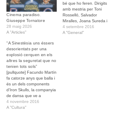
bé que ho feren. Dirigits
amb mestria per Toni
Cinema paradiso.
Rosselló, Salvador
Giuseppe Tornatore
Miralles, Joana Sureda i
28 maig 2026
Sebastià Adrover,
4 setembre 2016
A "Articles"
interpretaren aquesta
A "General"
setmana passada Por,
“A Sinestèsia uns éssers
d’Antoni Mus. El muntatge
desorientats per una
té tots els ingredients que
explosió cerquen en els
fan pensar en l’existència
altres la seguretat que no
del miracle teatral, de la
tenien tots sols”
feina ben feta, de la
[pullquote] Facundo Martín
passió…
fa catorze anys que balla i
és un dels components
d’Iron Skulls, la companyia
de dansa que ve a
representar aquest cap de
4 novembre 2016
setmana Sinestesia, un
A "Cultura"
espectacle que, com ells
mateixos defineixen, és
post-apocalíptic
[/pullquote] Quin és el