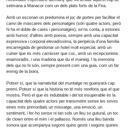
setmana a Manacor com un dels plats forts de la Fira.
Amb un escenari on predomina el joc de portes per facilitar el
canvi de màscares dels personatges (són quatre actors, però
hi ha el doble de cares i personatges), se’ns conta, a estones
amb humor, d’altres amb poesia, sempre amb una capacitat
expressiva i corporal elevadíssima, la peripècia d’una família
encarregada de gestionar un hotel molt especial, amb un
cuiner que és més carnisser que coc, amb un recepcionista
enamoradís, i una madona que du el maneig. I la memòria
dels qui no hi són, sempre present com una guia, com un far
enmig de la boira.
Potser sí, que la narrativitat del muntatge no guanyarà cap
premi. Potser sí que la història no té més rerefons que el que
mostra. Però el que és indubtable i del tot insuperable és la
capacitat dels quatre actors per transmetre sense les seves
eines més primordials un missatge, una emoció, un
sentiment, i fer-ho sense ni tan sols un lleu so gutural, un toc
de clown entre el mim i el pallasso. Només una lleu banda
sonora que acompanya segons quins gests i segons quines