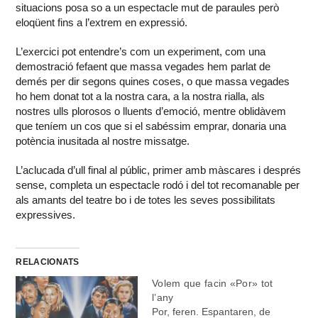
situacions posa so a un espectacle mut de paraules però
eloqüent fins a l’extrem en expressió.
L’exercici pot entendre’s com un experiment, com una
demostració fefaent que massa vegades hem parlat de
demés per dir segons quines coses, o que massa vegades
ho hem donat tot a la nostra cara, a la nostra rialla, als
nostres ulls plorosos o lluents d’emoció, mentre oblidàvem
que teníem un cos que si el sabéssim emprar, donaria una
potència inusitada al nostre missatge.
L’aclucada d’ull final al públic, primer amb màscares i després
sense, completa un espectacle rodó i del tot recomanable per
als amants del teatre bo i de totes les seves possibilitats
expressives.
RELACIONATS
Volem que facin «Por» tot
l’any
Por, feren. Espantaren, de