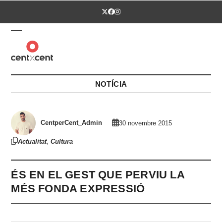
Skip
Twitter
Facebook
Instagram
to
content
Open
Close
mobile
mobile
menu
menu
NOTÍCIA
CentperCent_Admin
30 novembre 2015
,
Actualitat
Cultura
ÉS EN EL GEST QUE PERVIU LA
MÉS FONDA EXPRESSIÓ