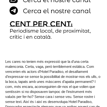
Les cares no tenien més expressió que la d’una certa
malenconia. Certa, vaga, però terriblement estàtica. Com
vencerien els actors d’Hotel Paradiso, el desafiament
d’expressar-se sense la possibilitat de mostrar-nos els ulls, o
la boca, tapats amb unes màscares d’apatia permanent? I
com, més encara, aconseguirien dir-nos el que volien que
sentíssim si no disposaven tampoc de l’instrument més
valuós per fer-ho? Sense cara i sense veu. Sense rostre i
sense text. Així és i així es desenvolupa Hotel Paradiso,
l’innovador espectacle alemany que va arribar aquest cap de