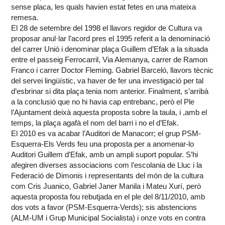
sense placa, les quals havien estat fetes en una mateixa
remesa.
El 28 de setembre del 1998 el llavors regidor de Cultura va
proposar anul·lar l’acord pres el 1995 referit a la denominació
del carrer Unió i denominar plaça Guillem d’Efak a la situada
entre el passeig Ferrocarril, Via Alemanya, carrer de Ramon
Franco i carrer Doctor Fleming. Gabriel Barceló, llavors tècnic
del servei lingüístic, va haver de fer una investigació per tal
d’esbrinar si dita plaça tenia nom anterior. Finalment, s’arribà
a la conclusió que no hi havia cap entrebanc, però el Ple
l’Ajuntament deixà aquesta proposta sobre la taula, i ,amb el
temps, la plaça agafà el nom del barri i no el d’Efak.
El 2010 es va acabar l’Auditori de Manacorr; el grup PSM-
Esquerra-Els Verds feu una proposta per a anomenar-lo
Auditori Guillem d’Efak, amb un ampli suport popular. S’hi
afegiren diverses associacions com l’escolania de Lluc i la
Federació de Dimonis i representants del món de la cultura
com Cris Juanico, Gabriel Janer Manila i Mateu Xurí, però
aquesta proposta fou rebutjada en el ple del 8/11/2010, amb
dos vots a favor (PSM-Esquerra-Verds); sis abstencions
(ALM-UM i Grup Municipal Socialista) i onze vots en contra