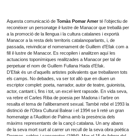
Aquesta comunicació de
Tomàs Pomar Amer
té l’objectiu de
reconèixer un personatge il·lustre de Manacor que treballà per
a la promoció de la llengua i la cultura catalanes i exportà
Manacor a la resta dels territoris catalanoparlants, i, de
passada, reivindicar el nomenament de Guillem d’Efak com a
fill il·lustre de Manacor. Es recopilen i analitzen aquí les
actuacions toponímiques realitzades a Manacor per tal de
perpetuar el nom de Guillem Fullana Hada d’Efak.
D’Efak és un d’aquells artistes polivalents que treballaren tots
els camps. No debades, va ser tot allò que en diuen un
escriptor complet: poeta, narrador, autor de teatre, guionista,
actor, cantant i, fins i tot, un excel·lent rapsode. En vida seva,
va rebre el Carles Riba de poesia per Madona i l’arbre on
resalta el tema de l’alliberament sexual. També rebé el 1993 la
distinció de l’Obra Cultural Balear i el 1994 se li reté un gran
homenatge a l’Auditori de Palma amb la presència dels
màxims representants de la cançó catalana. Un any abans
de la seva mort surt al carrer un recull de la seva obra poètica
Poemes, cobles i cançonetes (1994). Mor el 15 de febrer del