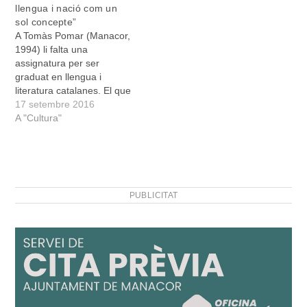
llengua i nació com un
sol concepte”
A Tomàs Pomar (Manacor,
1994) li falta una
assignatura per ser
graduat en llengua i
literatura catalanes. El que
no li falta, ja, és el treball
17 setembre 2016
de fi de grau. Pomar ha
A "Cultura"
triat Guillem d’Efak per fer
un estudi lingüístic,
sociolingüístic, sobretot,
de l’obra i la trajectòria
vital del Bruixot…
PUBLICITAT