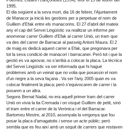
1995.
El dia següent a la seva mort, dia 16 de febrer, l’Ajuntament
de Manacor ja inicià les gestions per a perpetuar el nom de
Guillem d’Efak entre els manacorins. El 27 d’abril del mateix
any el cap del Servei Lingüístic va realitzar un informe per
anomenar carrer Guillem d’Efak al carrer Unió, un tram que
va des del carrer de Barracar al passeig Antoni Maura. El 2
de maig es dedicà aquest carrer a Efak, que pregonava per
tot la seva condició de manacorí i barracaner. Però tot i que la
gestió es va aprovar, no s’arribà a colocar la placa. La tècnica
del Servei Lingüístic va ser informada que hi hagué
problemes amb un veinat que no volia que posassin el nom
d’un negre a la seva façana . Va ser l’any 2005 quan es va
colocar finalment la placa; però s’equivocaren de carrer i la
posaren a un altra.
Segons Bernat Nadal, no era aquell primer tram del carrer
Unió on vivia la tia Cremada i on visqué Guillem de petit, sinó
el tram entre el carrer de la Verònica i el del Barracar.
Bartomeu Mestre, al 2010, assenyala la vergonya que fou
posar la placa d’amagatotis i sense un acte públic; però
sembla que es feu així amb un seguit de carrers que restaven