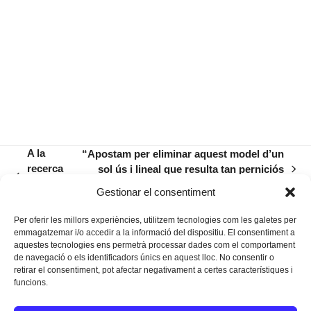
A la
“Apostam per eliminar aquest model d’un
recerca
sol ús i lineal que resulta tan perniciós
next
previous
d’un
pel medi ambient”
post:
Gestionar el consentiment
post:
duro
Per oferir les millors experiències, utilitzem tecnologies com les galetes per
emmagatzemar i/o accedir a la informació del dispositiu. El consentiment a
aquestes tecnologies ens permetrà processar dades com el comportament
de navegació o els identificadors únics en aquest lloc. No consentir o
retirar el consentiment, pot afectar negativament a certes característiques i
funcions.
Instagram
Facebook
Twitter