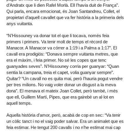
d’Andratx que li dien Rafel Morlà. Ell l’havia duit de França”.
Qui parla, encara emocionat, és Joan Santandreu, Collet, el
propietari d’aquell cavallet que va fer història a la primeria dels
anys vuitanta.
“N’Hissouney va donar tot el que li tocava, només feia
primers i primers. Va tenir molt de temps el rècord de
Manacor. A Manacor va córrer a 1:19 i a Palma a 1:17”. El
cavall era prodigiós: “Donava sempre vuitanta metres, que
era el màxim, i feia primer. No sé les copes que tenc
guanyades seves”. N’Hissouney corria per guanyar: “Quan
sentia la campana, treia el capet, volia guanyar sempre”.
Quitar? “Un cavall no es quita mai, però l’hauria pogut vendre
per tres milions. No vaig voler donar un disgust a la meva
dona”. El menava el mateix Joan Collet, però també, i més
que ell, Guillem Martí, Pipes, que era gairebé un al·lot en
aquell temps.
Aquella història d’amor, però, acabà de cop en sec: “Va tenir
un còlic tanct i no el vaig poder salvar. Era un animalet que es
feia estimar. He tengut 200 cavalls i no n’he estimat mai cap