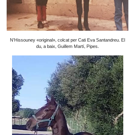
N’Hissouney «original», colcat per Cati Eva Santandreu. El
du, a baix, Guillem Martí, Pipes.