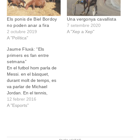
Els ponis de Biel Bordoy
Una vergonya cavallista
no poden anar a fira
7 setembre 2020
2 octubre 2019
A "Xep a Xep"
A "Política"
Jaume Fluxà: “Els
primers es fan entre
setmana”
En el futbol hom parla de
Messi. en el bàsquet,
durant molt de temps, es
va parlar de Michael
Jordan. En el tennis,
Novak Djokovic és un
12 febrer 2016
figura, i Rafel Nadal és
A "Esports"
valorat per molts com el
millor jugador de la història
en terra batuda. Marga
Fullana ho ha estat…