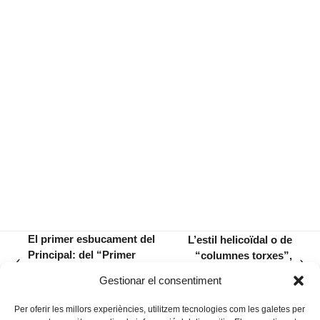
El primer esbucament del
L’estil helicoïdal o de
Principal: del “Primer
“columnes torxes”,
previous
next
Coliseu” a un aparcament
orígens gòtics i
Gestionar el consentiment
post:
post:
de cotxes
difusió
Per oferir les millors experiències, utilitzem tecnologies com les galetes per