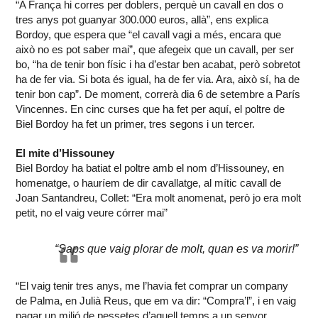
“A França hi corres per doblers, perquè un cavall en dos o
tres anys pot guanyar 300.000 euros, allà”, ens explica
Bordoy, que espera que “el cavall vagi a més, encara que
això no es pot saber mai”, que afegeix que un cavall, per ser
bo, “ha de tenir bon físic i ha d’estar ben acabat, però sobretot
ha de fer via. Si bota és igual, ha de fer via. Ara, això sí, ha de
tenir bon cap”. De moment, correrà dia 6 de setembre a París
Vincennes. En cinc curses que ha fet per aquí, el poltre de
Biel Bordoy ha fet un primer, tres segons i un tercer.
El mite d’Hissouney
Biel Bordoy ha batiat el poltre amb el nom d’Hissouney, en
homenatge, o hauríem de dir cavallatge, al mític cavall de
Joan Santandreu, Collet: “Era molt anomenat, però jo era molt
petit, no el vaig veure córrer mai”
“Saps que vaig plorar de molt, quan es va morir!”
“El vaig tenir tres anys, me l’havia fet comprar un company
de Palma, en Julià Reus, que em va dir: “Compra’l”, i en vaig
pagar un milió de pessetes d’aquell temps a un senyor