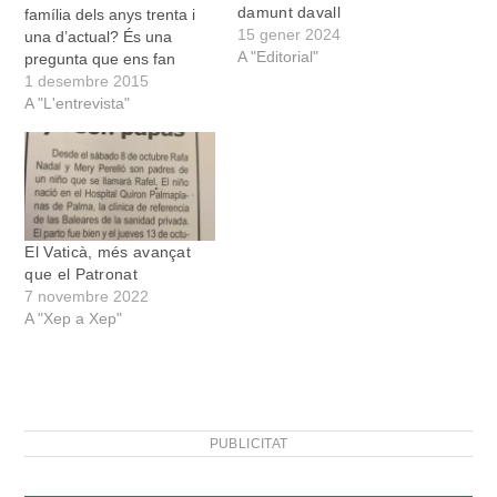
damunt davall
família dels anys trenta i
15 gener 2024
una d’actual? És una
A "Editorial"
pregunta que ens fan
moltes vegades. Ens
1 desembre 2015
pregunten per què no hem
A "L'entrevista"
adaptat el text a una
família castalana actual.
La raó és senzilla: la
potència del text és molt
universal perquè parla…
El Vaticà, més avançat
que el Patronat
7 novembre 2022
A "Xep a Xep"
PUBLICITAT