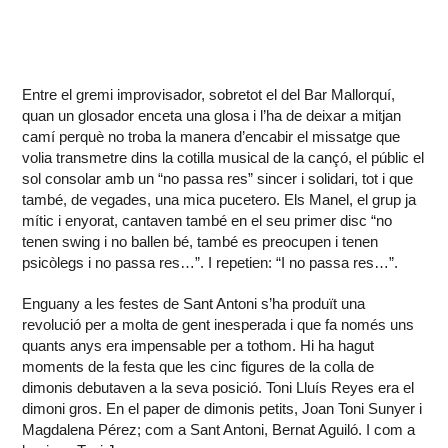
Entre el gremi improvisador, sobretot el del Bar Mallorquí,
quan un glosador enceta una glosa i l’ha de deixar a mitjan
camí perquè no troba la manera d’encabir el missatge que
volia transmetre dins la cotilla musical de la cançó, el públic el
sol consolar amb un “no passa res” sincer i solidari, tot i que
també, de vegades, una mica pucetero. Els Manel, el grup ja
mític i enyorat, cantaven també en el seu primer disc “no
tenen swing i no ballen bé, també es preocupen i tenen
psicòlegs i no passa res…”. I repetien: “I no passa res…”.
Enguany a les festes de Sant Antoni s’ha produït una
revolució per a molta de gent inesperada i que fa només uns
quants anys era impensable per a tothom. Hi ha hagut
moments de la festa que les cinc figures de la colla de
dimonis debutaven a la seva posició. Toni Lluís Reyes era el
dimoni gros. En el paper de dimonis petits, Joan Toni Sunyer i
Magdalena Pérez; com a Sant Antoni, Bernat Aguiló. I com a