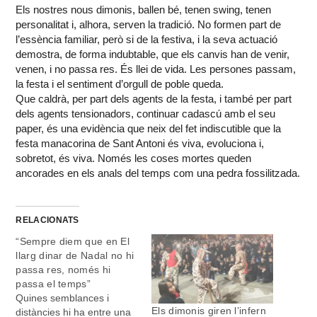
Els nostres nous dimonis, ballen bé, tenen swing, tenen
personalitat i, alhora, serven la tradició. No formen part de
l’essència familiar, però si de la festiva, i la seva actuació
demostra, de forma indubtable, que els canvis han de venir,
venen, i no passa res. És llei de vida. Les persones passam,
la festa i el sentiment d’orgull de poble queda.
Que caldrà, per part dels agents de la festa, i també per part
dels agents tensionadors, continuar cadascú amb el seu
paper, és una evidència que neix del fet indiscutible que la
festa manacorina de Sant Antoni és viva, evoluciona i,
sobretot, és viva. Només les coses mortes queden
ancorades en els anals del temps com una pedra fossilitzada.
RELACIONATS
“Sempre diem que en El
llarg dinar de Nadal no hi
passa res, només hi
passa el temps”
Quines semblances i
Els dimonis giren l’infern
distàncies hi ha entre una