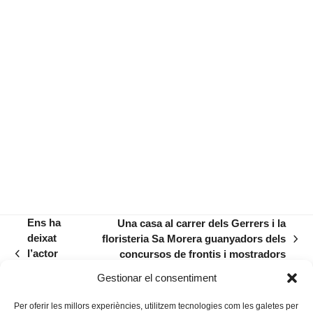
Ens ha
Una casa al carrer dels Gerrers i la
deixat
floristeria Sa Morera guanyadors dels
next
l’actor
concursos de frontis i mostradors
previous
post:
Joan
post:
Gestionar el consentiment
Aguiló
Per oferir les millors experiències, utilitzem tecnologies com les galetes per