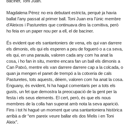
baciner, Toni Juan.
Magdalena Pérez no era debutant estricta, perquè ja havia
ballat l’any passat al primer ball. Toni Juan era l’únic membre
d’Aleixos i Pasturetes que continuava dins la comitiva, però
ho feia en un paper nou per a ell, el de baciner.
És evident que els santantoniers de vena, els qui van darrere
els dimonis, els qui els esperen a peu de fogueró o a ca seva,
els qui, en una paraula, valoren cada any com ha anat la
cosa, i ho fan in situ, mentre encara fan un ball els dimonis a
Can Patxó, mentre els van darrere darrere cap a la colcada, o
quan ja mengen el panet de trempó a la cotxeria de cals
Pasturetes, tots aquests, dèiem, valoren com ha anat la cosa.
Enguany, és evident, hi ha hagut comentaris per a tots els
gusts, un fet que demostra la preocupació de la gent per la
festa i els seus elements. El cert, però, és que els nous
membres de la colla han superat amb nota la seva aparició.
Fins i tot hi hagué un moment que una santantoniera històrica
arribà a dir “em pareix veure ballar els dos Melis i en Toni
Aleix”.