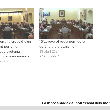
rena la creació d’un
“S’aprova el reglament de la
nt per dirigir
gerència d’urbanisme”
que pretenia
13 abril 2024
 govern en minoria
A "Actualitat"
e 2023
"
La innocentada del nou “casal dels mo
next