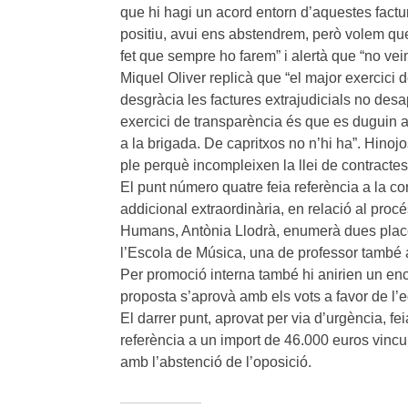
que hi hagi un acord entorn d’aquestes factu
positiu, avui ens abstendrem, però volem qu
fet que sempre ho farem” i alertà que “no vei
Miquel Oliver replicà que “el major exercici 
desgràcia les factures extrajudicials no desapa
exercici de transparència és que es duguin a 
a la brigada. De capritxos no n’hi ha”. Hinojo
ple perquè incompleixen la llei de contractes
El punt número quatre feia referència a la con
addicional extraordinària, en relació al pro
Humans, Antònia Llodrà, enumerà dues places
l’Escola de Música, una de professor també a 
Per promoció interna també hi anirien un enca
proposta s’aprovà amb els vots a favor de l’e
El darrer punt, aprovat per via d’urgència, fei
referència a un import de 46.000 euros vincu
amb l’abstenció de l’oposició.