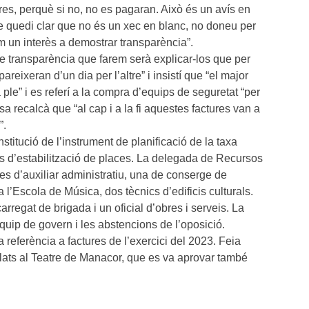
res, perquè si no, no es pagaran. Això és un avís en
e quedi clar que no és un xec en blanc, no doneu per
m un interès a demostrar transparència”.
de transparència que farem serà explicar-los que per
reixeran d’un dia per l’altre” i insistí que “el major
ple” i es referí a la compra d’equips de seguretat “per
sa recalcà que “al cap i a la fi aquestes factures van a
”.
stitució de l’instrument de planificació de la taxa
cés d’estabilització de places. La delegada de Recursos
 d’auxiliar administratiu, una de conserge de
l’Escola de Música, dos tècnics d’edificis culturals.
rregat de brigada i un oficial d’obres i serveis. La
quip de govern i les abstencions de l’oposició.
a referència a factures de l’exercici del 2023. Feia
lats al Teatre de Manacor, que es va aprovar també