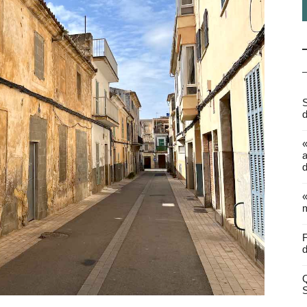
S
d
a
d
«
m
F
d
Q