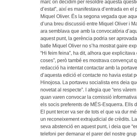
marc on decidim per resoldre aquesta qüesti
d’estat”, així es manifestava d’entrada en el
Miquel Oliver. És la segona vegada que aque
d’una breu discussió entre Miquel Oliver i Ma
ara semblava que amb la convocatòria d’aques
aquest punt, la gerència podria ser aprovad
batle Miquel Oliver no s’ha mostrat gaire exp
“Hi feim feina”, ha dit, alhora que explicitava
coses”, però també es mostrava convençut qu
redacció ha intentat contactar amb la portav
d’aquesta edició el contacte no havia estat 
Hinojosa. La portaveu socialista ens deia q
novetat al respecte”. I afegia que “ens vàre
quan varen convocar la comissió informativ
els socis preferents de MÉS-Esquerra. Ells 
El punt tercer va ser de tots el que va dur m
un reconeixement extrajudicial de crèdits. La
seva abstenció en aquest punt, i deia que “en
telefoni per demanar el parer del nostre grup 