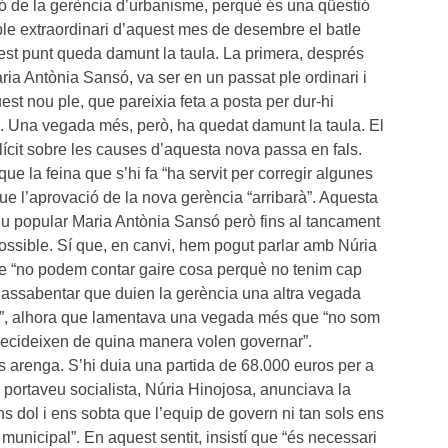
ó de la gerència d’urbanisme, perquè és una qüestió
 ple extraordinari d’aquest mes de desembre el batle
st punt queda damunt la taula. La primera, després
ria Antònia Sansó, va ser en un passat ple ordinari i
t nou ple, que pareixia feta a posta per dur-hi
a. Una vegada més, però, ha quedat damunt la taula. El
lícit sobre les causes d’aquesta nova passa en fals.
 que la feina que s’hi fa “ha servit per corregir algunes
e l’aprovació de la nova gerència “arribarà”. Aquesta
eu popular Maria Antònia Sansó però fins al tancament
possible. Sí que, en canvi, hem pogut parlar amb Núria
ue “no podem contar gaire cosa perquè no tenim cap
m assabentar que duien la gerència una altra vegada
a”, alhora que lamentava una vegada més que “no som
decideixen de quina manera volen governar”.
és arenga. S’hi duia una partida de 68.000 euros per a
 portaveu socialista, Núria Hinojosa, anunciava la
s dol i ens sobta que l’equip de govern ni tan sols ens
municipal”. En aquest sentit, insistí que “és necessari