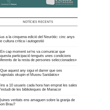
NOTÍCIES RECENTS
us a la cinquena edició del Neuròtic: cinc anys
e cultura crítica i autogestió
«En cap moment se’ns va comunicar que
questa participació tengués unes condicions
iferents de la resta de persones seleccionades»
Que aquest any sigui el darrer que ses
ajestats okupin el Museu Saridakis»
ins a 10 usuaris cada hora han emprat les sales
’estudi de les biblioteques de Manacor
uines veritats ens amaguen sobre la granja de
Son Brau?