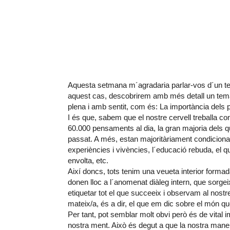
Aquesta setmana m´agradaria parlar-vos d´un tem
aquest cas, descobrirem amb més detall un tema 
plena i amb sentit, com és: La importància dels
I és que, sabem que el nostre cervell treballa co
60.000 pensaments al dia, la gran majoria dels qu
passat. A més, estan majoritàriament condicionats
experiències i vivències, l´educació rebuda, el q
envolta, etc.
Així doncs, tots tenim una veueta interior form
donen lloc a l´anomenat diàleg intern, que sorgei
etiquetar tot el que succeeix i observam al nos
mateix/a, és a dir, el que em dic sobre el món qu
Per tant, pot semblar molt obvi però és de vital 
nostra ment. Això és degut a que la nostra man