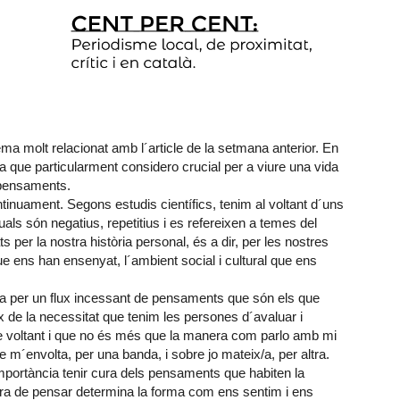
a molt relacionat amb l´article de la setmana anterior. En
que particularment considero crucial per a viure una vida
 pensaments.
ntinuament. Segons estudis científics, tenim al voltant d´uns
als són negatius, repetitius i es refereixen a temes del
 per la nostra història personal, és a dir, per les nostres
ue ens han ensenyat, l´ambient social i cultural que ens
ada per un flux incessant de pensaments que són els que
x de la necessitat que tenim les persones d´avaluar i
tre voltant i que no és més que la manera com parlo amb mi
e m´envolta, per una banda, i sobre jo mateix/a, per altra.
importància tenir cura dels pensaments que habiten la
era de pensar determina la forma com ens sentim i ens