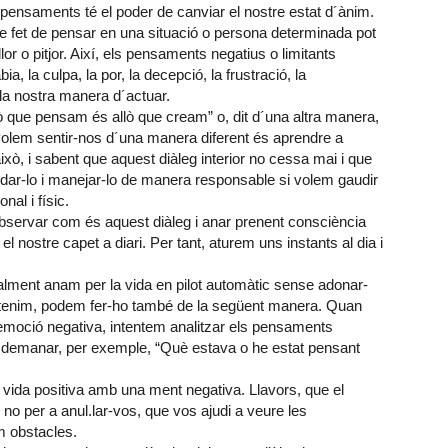
ensaments té el poder de canviar el nostre estat d´ànim.
le fet de pensar en una situació o persona determinada pot
lor o pitjor. Així, els pensaments negatius o limitants
 la culpa, la por, la decepció, la frustració, la
 la nostra manera d´actuar.
lò que pensam és allò que cream” o, dit d´una altra manera,
volem sentir-nos d´una manera diferent és aprendre a
xò, i sabent que aquest diàleg interior no cessa mai i que
idar-lo i manejar-lo de manera responsable si volem gaudir
al i físic.
bservar com és aquest diàleg i anar prenent consciència
nostre capet a diari. Per tant, aturem uns instants al dia i
eralment anam per la vida en pilot automàtic sense adonar-
e tenim, podem fer-ho també de la següent manera. Quan
oció negativa, intentem analitzar els pensaments
 demanar, per exemple, “Què estava o he estat pensant
na vida positiva amb una ment negativa. Llavors, que el
i no per a anul.lar-vos, que vos ajudi a veure les
m obstacles.