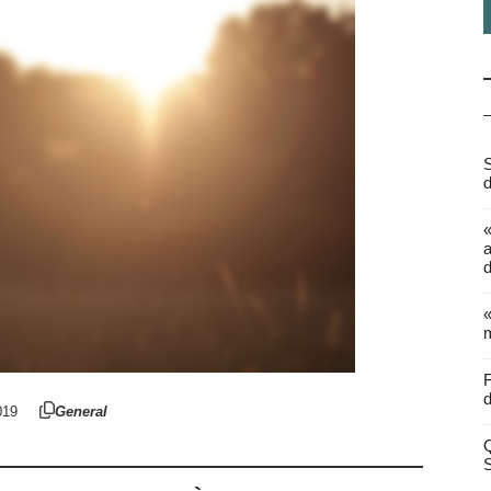
S
d
a
d
«
m
F
d
019
General
Q