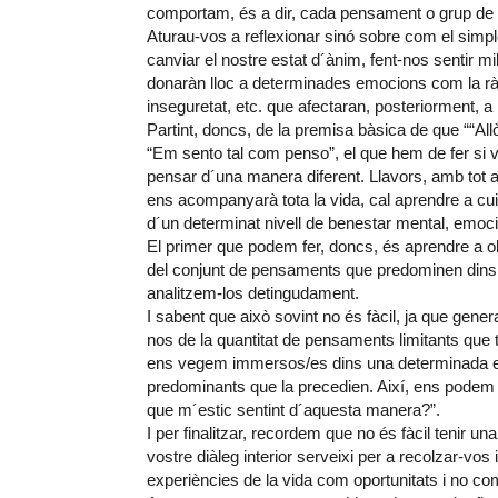
comportam, és a dir, cada pensament o grup de p
Aturau-vos a reflexionar sinó sobre com el simp
canviar el nostre estat d´ànim, fent-nos sentir mil
donaràn lloc a determinades emocions com la ràbia,
inseguretat, etc. que afectaran, posteriorment, a
Partint, doncs, de la premisa bàsica de que ““Al
“Em sento tal com penso”, el que hem de fer si 
pensar d´una manera diferent. Llavors, amb tot ai
ens acompanyarà tota la vida, cal aprendre a cu
d´un determinat nivell de benestar mental, emocion
El primer que podem fer, doncs, és aprendre a o
del conjunt de pensaments que predominen dins el 
analitzem-los detingudament.
I sabent que això sovint no és fàcil, ja que gen
nos de la quantitat de pensaments limitants qu
ens vegem immersos/es dins una determinada em
predominants que la precedien. Així, ens podem
que m´estic sentint d´aquesta manera?”.
I per finalitzar, recordem que no és fàcil tenir u
vostre diàleg interior serveixi per a recolzar-vos 
experiències de la vida com oportunitats i no co