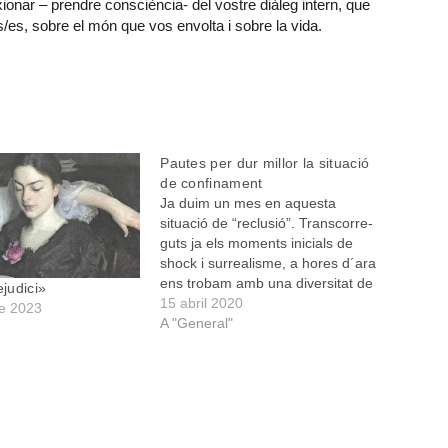
onar – prendre consciència- del vostre diàleg intern, que
/es, sobre el món que vos envolta i sobre la vida.
Pautes per dur millor la situació
de confinament
Ja duim un mes en aquesta
situació de “reclusió”. Transcorre-
guts ja els moments inicials de
shock i surrealisme, a hores d´ara
ens trobam amb una diversitat de
ejudici»
vivències del confinament,
15 abril 2020
e 2023
algunes de les quals és necessari
A "General"
aprendre a gestionar
adequadament. Algunes persones
ja es poden haver habituat a
aquesta situació,…