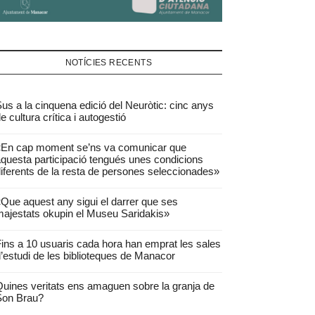
NOTÍCIES RECENTS
us a la cinquena edició del Neuròtic: cinc anys
e cultura crítica i autogestió
«En cap moment se’ns va comunicar que
questa participació tengués unes condicions
iferents de la resta de persones seleccionades»
Que aquest any sigui el darrer que ses
ajestats okupin el Museu Saridakis»
ins a 10 usuaris cada hora han emprat les sales
’estudi de les biblioteques de Manacor
uines veritats ens amaguen sobre la granja de
Son Brau?