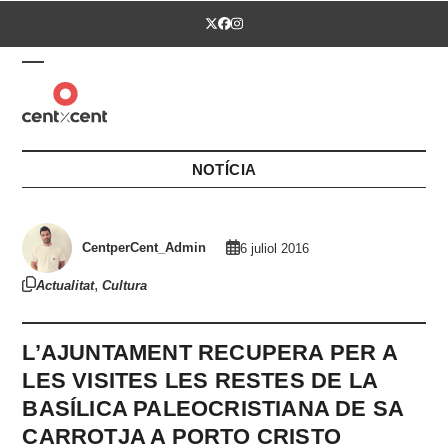
Skip
Twitter
Facebook
Instagram
to
content
Open
Close
mobile
mobile
menu
menu
NOTÍCIA
CentperCent_Admin
6 juliol 2016
,
Actualitat
Cultura
L’AJUNTAMENT RECUPERA PER A
LES VISITES LES RESTES DE LA
BASÍLICA PALEOCRISTIANA DE SA
CARROTJA A PORTO CRISTO