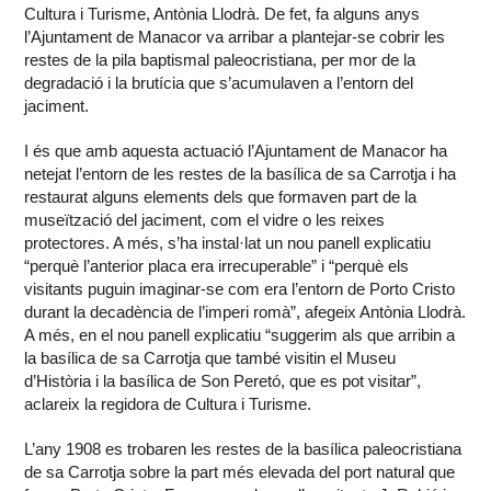
Cultura i Turisme, Antònia Llodrà. De fet, fa alguns anys
l’Ajuntament de Manacor va arribar a plantejar-se cobrir les
restes de la pila baptismal paleocristiana, per mor de la
degradació i la brutícia que s’acumulaven a l’entorn del
jaciment.
I és que amb aquesta actuació l’Ajuntament de Manacor ha
netejat l’entorn de les restes de la basílica de sa Carrotja i ha
restaurat alguns elements dels que formaven part de la
museïtzació del jaciment, com el vidre o les reixes
protectores. A més, s’ha instal·lat un nou panell explicatiu
“perquè l’anterior placa era irrecuperable” i “perquè els
visitants puguin imaginar-se com era l’entorn de Porto Cristo
durant la decadència de l’imperi romà”, afegeix Antònia Llodrà.
A més, en el nou panell explicatiu “suggerim als que arribin a
la basílica de sa Carrotja que també visitin el Museu
d’Història i la basílica de Son Peretó, que es pot visitar”,
aclareix la regidora de Cultura i Turisme.
L’any 1908 es trobaren les restes de la basílica paleocristiana
de sa Carrotja sobre la part més elevada del port natural que