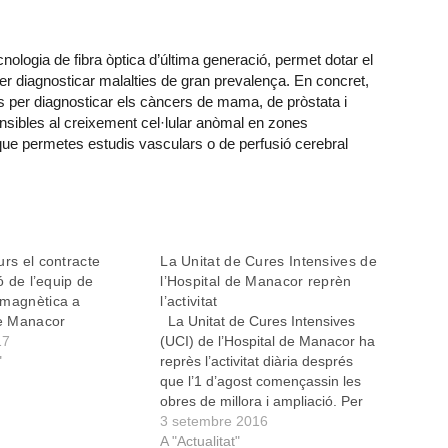
cnologia de fibra òptica d’última generació, permet dotar el
per diagnosticar malalties de gran prevalença. En concret,
nes per diagnosticar els càncers de mama, de pròstata i
sibles al creixement cel·lular anòmal en zones
e permetes estudis vasculars o de perfusió cerebral
urs el contracte
La Unitat de Cures Intensives de
ió de l’equip de
l’Hospital de Manacor reprèn
 magnètica a
l’activitat
de Manacor
La Unitat de Cures Intensives
17
(UCI) de l’Hospital de Manacor ha
"
reprès l’activitat diària després
que l’1 d’agost començassin les
obres de millora i ampliació. Per
tant, des de dia 1 de setembre els
3 setembre 2016
pacients que ho necessitin poden
A "Actualitat"