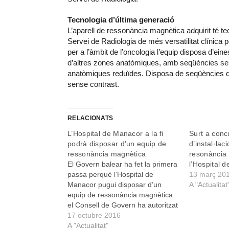
Tecnologia d’última generació
L’aparell de ressonància magnètica adquirit té te
Servei de Radiologia de més versatilitat clínica 
per a l’àmbit de l’oncologia l’equip disposa d’ei
d’altres zones anatòmiques, amb seqüències sen
anatòmiques reduïdes. Disposa de seqüències qu
sense contrast.
RELACIONATS
L’Hospital de Manacor a la fi
Surt a conc
podrà disposar d’un equip de
d’instal·lac
ressonància magnètica
resonància
El Govern balear ha fet la primera
l’Hospital 
passa perquè l’Hospital de
13 març 20
Manacor pugui disposar d’un
A "Actualitat
equip de ressonància magnètica:
el Consell de Govern ha autoritzat
la despesa per a la instal·lació,
17 octubre 2016
l’adequació d’espais i la posada
A "Actualitat"