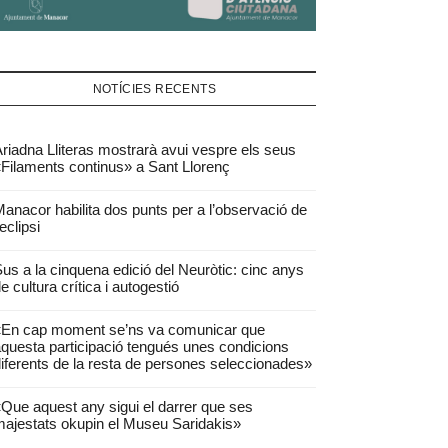
NOTÍCIES RECENTS
riadna Lliteras mostrarà avui vespre els seus
Filaments continus» a Sant Llorenç
anacor habilita dos punts per a l’observació de
’eclipsi
us a la cinquena edició del Neuròtic: cinc anys
e cultura crítica i autogestió
«En cap moment se’ns va comunicar que
questa participació tengués unes condicions
iferents de la resta de persones seleccionades»
Que aquest any sigui el darrer que ses
ajestats okupin el Museu Saridakis»