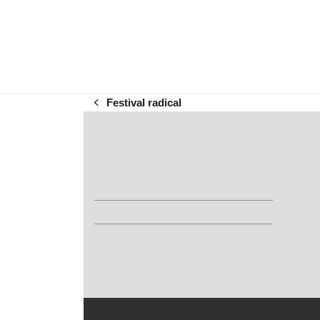
en marxa d’aquest servei per una
quantia màxima d’1.383.440,20
euros. Es dóna així resposta…
Festival radical
previous
post: