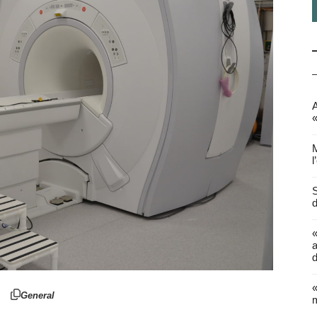
A
«
M
l
S
d
a
d
«
General
m