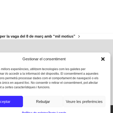
 per la vaga del 8 de març amb “mil motius”
Gestionar el consentiment
s millors experiències, utilitzem tecnologies com les galetes per
 i/o accedir a la informació del dispositiu. El consentiment a aquestes
 ens permetrà processar dades com el comportament de navegació o els
s únics en aquest lloc. No consentir o retirar el consentiment, pot afectar
 a certes característiques i funcions.
ceptar
Rebutjar
Veure les preferències