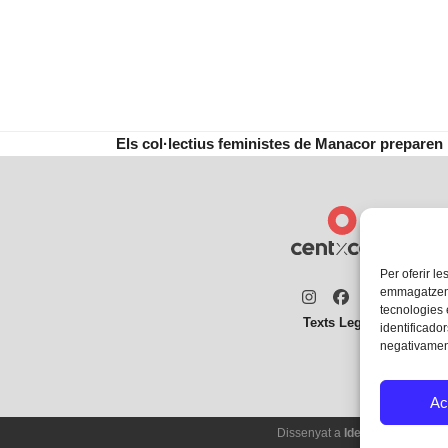
ingressar en aquesta unitat, tot i
que el procés d’obertura…
Els col·lectius feministes de Manacor preparen
next
post:
Per oferir le
emmagatzemar
Instagram
Facebook
Twitter
tecnologies
Texts Legals
identificador
negativament
Ac
Dissenyat a
Ideograma