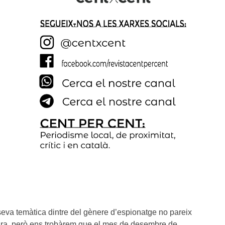
seva temàtica dintre del gènere d’espionatge no pareix
tura, però ens trobàrem que el mes de desembre de