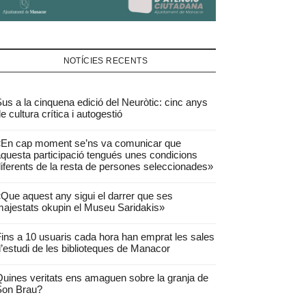
NOTÍCIES RECENTS
us a la cinquena edició del Neuròtic: cinc anys
e cultura crítica i autogestió
«En cap moment se’ns va comunicar que
questa participació tengués unes condicions
iferents de la resta de persones seleccionades»
Que aquest any sigui el darrer que ses
ajestats okupin el Museu Saridakis»
ins a 10 usuaris cada hora han emprat les sales
’estudi de les biblioteques de Manacor
uines veritats ens amaguen sobre la granja de
Son Brau?