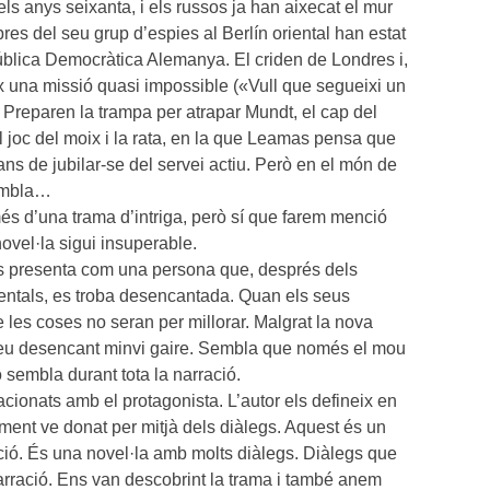
els anys seixanta, i els russos ja han aixecat el mur
es del seu grup d’espies al Berlín oriental han estat
blica Democràtica Alemanya. El criden de Londres i,
eix una missió quasi impossible («Vull que segueixi un
). Preparen la trampa per atrapar Mundt, el cap del
 joc del moix i la rata, en la que Leamas pensa que
ns de jubilar-se del servei actiu. Però en el món de
sembla…
s d’una trama d’intriga, però sí que farem menció
ovel·la sigui insuperable.
ns presenta com una persona que, després dels
entals, es troba desencantada. Quan els seus
 les coses no seran per millorar. Malgrat la nova
seu desencant minvi gaire. Sembla que només el mou
o sembla durant tota la narració.
cionats amb el protagonista. L’autor els defineix en
ment ve donat per mitjà dels diàlegs. Aquest és un
ció. És una novel·la amb molts diàlegs. Diàlegs que
narració. Ens van descobrint la trama i també anem