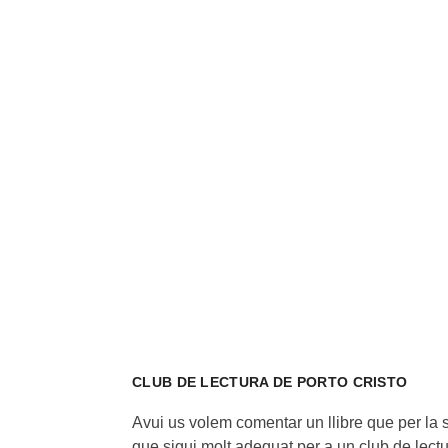
CLUB DE LECTURA DE PORTO CRISTO
Avui us volem comentar un llibre que per la 
que sigui molt adequat per a un club de lec