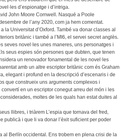
vel·les d’espionatge i d’intriga.
 David John Moore Cornwell. Nasqué a Poole
el desembre de l’any 2020, com ja hem comentat.
i a la Universitat d’Oxford. També va donar classes al
teriors britànic i també a l’MI6, el servei secret anglès.
 les seves novel·les unes maneres, uns personatges i
Els seus espies són persones que dubten, que tenen
 considera un renovador fonamental de les novel·les
parentat amb un altre escriptor britànic com és Graham
a, elegant i profund en la descripció d’escenaris i de
mps que construeix uns arguments complexos i
s convertí en un escriptor conegut arreu del món i les
 considerades, moltes de les quals han estat duites al
eus llibres, i triàrem L’espia que tornava del fred,
e publicà i que li va donar l’èxit suficient per poder
al Berlín occidental. Ens trobem en plena crisi de la