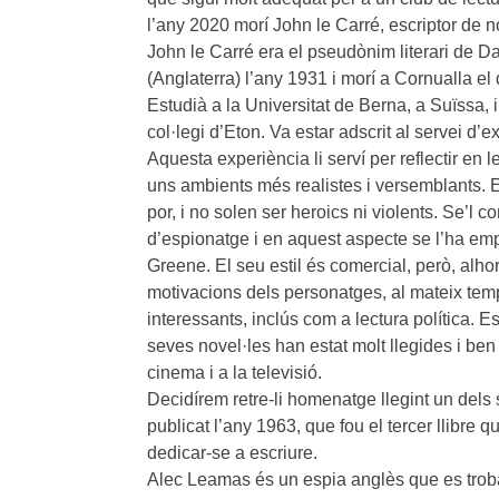
l’any 2020 morí John le Carré, escriptor de no
John le Carré era el pseudònim literari de
(Anglaterra) l’any 1931 i morí a Cornualla 
Estudià a la Universitat de Berna, a Suïssa, 
col·legi d’Eton. Va estar adscrit al servei d’ex
Aquesta experiència li serví per reflectir en
uns ambients més realistes i versemblants. 
por, i no solen ser heroics ni violents. Se’l
d’espionatge i en aquest aspecte se l’ha em
Greene. El seu estil és comercial, però, alhor
motivacions dels personatges, al mateix te
interessants, inclús com a lectura política. E
seves novel·les han estat molt llegides i ben
cinema i a la televisió.
Decidírem retre-li homenatge llegint un dels s
publicat l’any 1963, que fou el tercer llibre qu
dedicar-se a escriure.
Alec Leamas és un espia anglès que es troba 