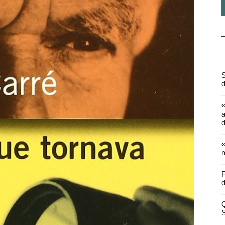
S
d
a
d
«
m
F
d
Q