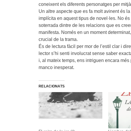
coneixent els diferents personatges per mitj
Un altre aspecte que es fa molt avinent és la
implícita en aquest tipus de novel·les. No és
soterrada dintre de les relacions que es cree
manifesta. Només en un moment determinat,
crucial de la trama.
És de lectura fàcil per mor de l’estil clar i di
lector s’hi senti involucrat sense saber exac
i, al mateix temps, ens intriguen encara més p
manco inesperat.
RELACIONATS