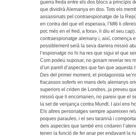
guerra freda entre els dos blocs a principis d
que dividirà Alemanya en dos. Tots els membr
assassinats pel contraespionatge de la Repú
en contra del que ell esperava, l’MI6 li ofer
poc més en el fred, a fora», li diu el seu cap
contraespionatge alemany i, així, comença el
possiblement serà la seva darrera missió aba
l’espionatge no hi ha res que sigui el que 
Com podeu suposar, no gosam revelar res mé
d’un parell d’aspectes que fan que aquesta n
Des del primer moment, el protagonista se’
fracassos soferts en mans dels alemanys ori
superiors el criden de Londres, ja preveu que
missió que li encomanen, no pareix que el 
la set de venjança contra Mundt. I així ens h
Els altres personatges sempre apareixen rela
poques paraules, i el seu tarannà i comporta
dels aspectes que també ens cridaren l’aten
tenen la funció de fer anar per endavant la 