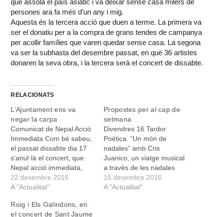
que assolà el país asiàtic i va deixar sense casa milers de
persones ara fa més d’un any i mig.
Aquesta és la tercera acció que duen a terme. La primera va
ser el donatiu per a la compra de grans tendes de campanya
per acollir famílies que varen quedar sense casa. La segona
va ser la subhasta del desembre passat, en què 36 artistes
donaren la seva obra, i la tercera serà el concert de dissabte.
RELACIONATS
L’Ajuntament ens va
Propostes per al cap de
negar la carpa
setmana
Comunicat de Nepal Acció
Divendres 16 Tardor
Immediata Com bé sabeu,
Poètica. “Un món de
el passat dissabte dia 17
nadales” amb Cris
s'anul·là el concert, que
Juanico, un viatge musical
Nepal acció immediata,
a través de les nadales
havia organitzat, amb
22 desembre 2016
tradicionals d’arreu del
15 desembre 2016
l'objectiu de recaptar fons
A "Actualitat"
món amb Cris Juanico i la
A "Actualitat"
per enviar al projecte de
Coral de l’EMMiDM. A les
Roig i Els Galindons, en
reconstrucció del poble de
20 h, al Convent de Sant
el concert de Sant Jaume
Bhimphedi, al Nepal. Al
Vicenç Ferrer. Entrada