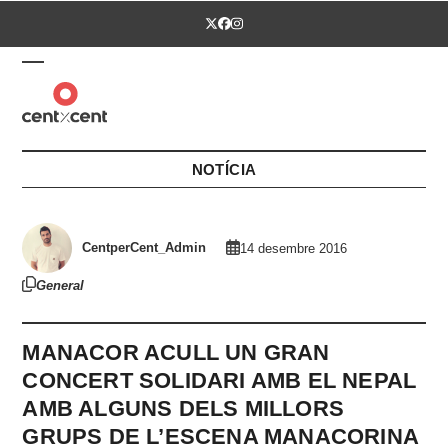
Skip
Twitter
Facebook
Instagram
to
content
Open
Close
mobile
mobile
menu
menu
NOTÍCIA
CentperCent_Admin
14 desembre 2016
General
MANACOR ACULL UN GRAN
CONCERT SOLIDARI AMB EL NEPAL
AMB ALGUNS DELS MILLORS
GRUPS DE L’ESCENA MANACORINA