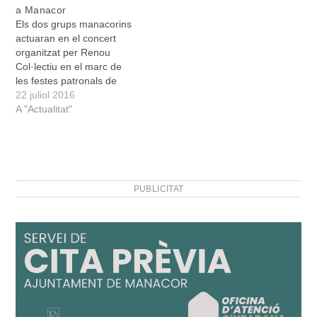
a Manacor
concert hi col·laboraven
gratuïta. Donatiu voluntari
Els dos grups manacorins
una desena de grups, així
el 100% del qual serà…
actuaran en el concert
com diferents…
organitzat per Renou
Col·lectiu en el marc de
les festes patronals de
Sant Jaume. La cita serà
22 juliol 2016
el diumenge 24 de juliol, a
A "Actualitat"
partir de les 23:30, a
l'esplanada de l'inici de la
Via Verda. Roig i Els
Galindons tenen en
comú…
PUBLICITAT