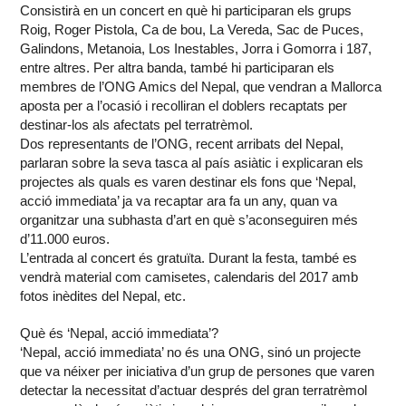
Consistirà en un concert en què hi participaran els grups
Roig, Roger Pistola, Ca de bou, La Vereda, Sac de Puces,
Galindons, Metanoia, Los Inestables, Jorra i Gomorra i 187,
entre altres. Per altra banda, també hi participaran els
membres de l’ONG Amics del Nepal, que vendran a Mallorca
aposta per a l’ocasió i recolliran el doblers recaptats per
destinar-los als afectats pel terratrèmol.
Dos representants de l’ONG, recent arribats del Nepal,
parlaran sobre la seva tasca al país asiàtic i explicaran els
projectes als quals es varen destinar els fons que ‘Nepal,
acció immediata’ ja va recaptar ara fa un any, quan va
organitzar una subhasta d’art en què s’aconseguiren més
d’11.000 euros.
L’entrada al concert és gratuïta. Durant la festa, també es
vendrà material com camisetes, calendaris del 2017 amb
fotos inèdites del Nepal, etc.
Què és ‘Nepal, acció immediata’?
‘Nepal, acció immediata’ no és una ONG, sinó un projecte
que va néixer per iniciativa d’un grup de persones que varen
detectar la necessitat d’actuar després del gran terratrèmol