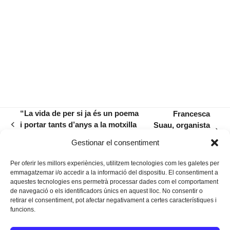
“La vida de per si ja és un poema
Francesca
i portar tants d’anys a la motxilla
Suau, organista
previous
next
per a mi és un avantatge”
i Sibil·la
post:
Gestionar el consentiment
post:
medieval
Per oferir les millors experiències, utilitzem tecnologies com les galetes per
emmagatzemar i/o accedir a la informació del dispositiu. El consentiment a
aquestes tecnologies ens permetrà processar dades com el comportament
de navegació o els identificadors únics en aquest lloc. No consentir o
retirar el consentiment, pot afectar negativament a certes característiques i
funcions.
Instagram
Facebook
Twitter