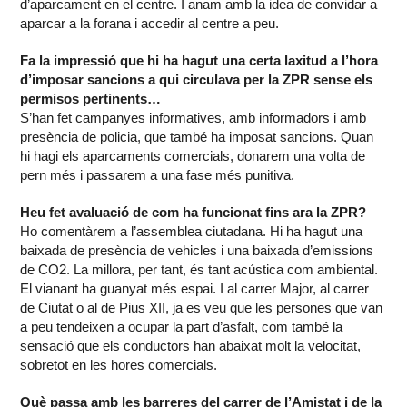
d’aparcament en el centre. I anam amb la idea de convidar a
aparcar a la forana i accedir al centre a peu.
Fa la impressió que hi ha hagut una certa laxitud a l’hora
d’imposar sancions a qui circulava per la ZPR sense els
permisos pertinents…
S’han fet campanyes informatives, amb informadors i amb
presència de policia, que també ha imposat sancions. Quan
hi hagi els aparcaments comercials, donarem una volta de
pern més i passarem a una fase més punitiva.
Heu fet avaluació de com ha funcionat fins ara la ZPR?
Ho comentàrem a l’assemblea ciutadana. Hi ha hagut una
baixada de presència de vehicles i una baixada d’emissions
de CO2. La millora, per tant, és tant acústica com ambiental.
El vianant ha guanyat més espai. I al carrer Major, al carrer
de Ciutat o al de Pius XII, ja es veu que les persones que van
a peu tendeixen a ocupar la part d’asfalt, com també la
sensació que els conductors han abaixat molt la velocitat,
sobretot en les hores comercials.
Què passa amb les barreres del carrer de l’Amistat i de la