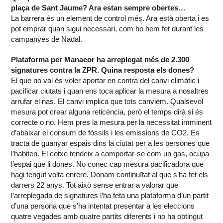
plaça de Sant Jaume? Ara estan sempre obertes…
La barrera és un element de control més. Ara està oberta i es
pot emprar quan sigui necessari, com ho hem fet durant les
campanyes de Nadal.
Plataforma per Manacor ha arreplegat més de 2.300
signatures contra la ZPR. Quina resposta els dones?
El que no val és voler aportar en contra del canvi climàtic i
pacificar ciutats i quan ens toca aplicar la mesura a nosaltres
arrufar el nas. El canvi implica que tots canviem. Qualsevol
mesura pot crear alguna reticència, però el temps dirà si és
correcte o no. Hem pres la mesura per la necessitat imminent
d’abaixar el consum de fòssils i les emissions de CO2. Es
tracta de guanyar espais dins la ciutat per a les persones que
l’habiten. El cotxe tendeix a comportar-se com un gas, ocupa
l’espai que li dones. No conec cap mesura pacificadora que
hagi tengut volta enrere. Donam continuïtat al que s’ha fet els
darrers 22 anys. Tot això sense entrar a valorar que
l’arreplegada de signatures l’ha feta una plataforma d’un partit
d’una persona que s’ha intentat presentar a les eleccions
quatre vegades amb quatre partits diferents i no ha obtingut