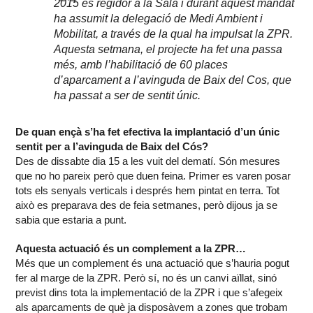
2015 és regidor a la Sala i durant aquest mandat
ha assumit la delegació de Medi Ambient i
Mobilitat, a través de la qual ha impulsat la ZPR.
Aquesta setmana, el projecte ha fet una passa
més, amb l’habilitació de 60 places
d’aparcament a l’avinguda de Baix del Cos, que
ha passat a ser de sentit únic.
De quan ençà s’ha fet efectiva la implantació d’un únic
sentit per a l’avinguda de Baix del Cós?
Des de dissabte dia 15 a les vuit del dematí. Són mesures
que no ho pareix però que duen feina. Primer es varen posar
tots els senyals verticals i després hem pintat en terra. Tot
això es preparava des de feia setmanes, però dijous ja se
sabia que estaria a punt.
Aquesta actuació és un complement a la ZPR…
Més que un complement és una actuació que s’hauria pogut
fer al marge de la ZPR. Però sí, no és un canvi aïllat, sinó
previst dins tota la implementació de la ZPR i que s’afegeix
als aparcaments de què ja disposàvem a zones que trobam