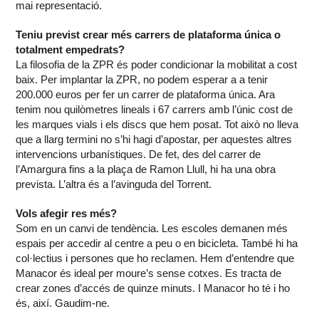
mai representació.
Teniu previst crear més carrers de plataforma única o
totalment empedrats?
La filosofia de la ZPR és poder condicionar la mobilitat a cost
baix. Per implantar la ZPR, no podem esperar a a tenir
200.000 euros per fer un carrer de plataforma única. Ara
tenim nou quilòmetres lineals i 67 carrers amb l’únic cost de
les marques vials i els discs que hem posat. Tot això no lleva
que a llarg termini no s’hi hagi d’apostar, per aquestes altres
intervencions urbanístiques. De fet, des del carrer de
l’Amargura fins a la plaça de Ramon Llull, hi ha una obra
prevista. L’altra és a l’avinguda del Torrent.
Vols afegir res més?
Som en un canvi de tendència. Les escoles demanen més
espais per accedir al centre a peu o en bicicleta. També hi ha
col·lectius i persones que ho reclamen. Hem d’entendre que
Manacor és ideal per moure’s sense cotxes. Es tracta de
crear zones d’accés de quinze minuts. I Manacor ho té i ho
és, així. Gaudim-ne.