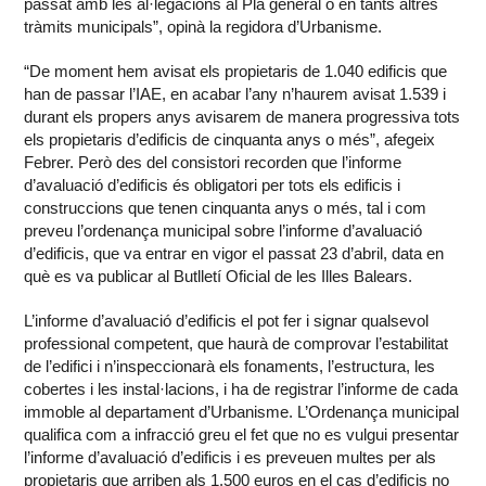
passat amb les al·legacions al Pla general o en tants altres
tràmits municipals”, opinà la regidora d’Urbanisme.
“De moment hem avisat els propietaris de 1.040 edificis que
han de passar l’IAE, en acabar l’any n’haurem avisat 1.539 i
durant els propers anys avisarem de manera progressiva tots
els propietaris d’edificis de cinquanta anys o més”, afegeix
Febrer. Però des del consistori recorden que l’informe
d’avaluació d’edificis és obligatori per tots els edificis i
construccions que tenen cinquanta anys o més, tal i com
preveu l’ordenança municipal sobre l’informe d’avaluació
d’edificis, que va entrar en vigor el passat 23 d’abril, data en
què es va publicar al Butlletí Oficial de les Illes Balears.
L’informe d’avaluació d’edificis el pot fer i signar qualsevol
professional competent, que haurà de comprovar l’estabilitat
de l’edifici i n’inspeccionarà els fonaments, l’estructura, les
cobertes i les instal·lacions, i ha de registrar l’informe de cada
immoble al departament d’Urbanisme. L’Ordenança municipal
qualifica com a infracció greu el fet que no es vulgui presentar
l’informe d’avaluació d’edificis i es preveuen multes per als
propietaris que arriben als 1.500 euros en el cas d’edificis no