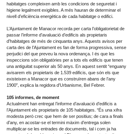
habitatges compleixen amb les condicions de seguretat i
higiene legalment exigibles. A més hauran de determinar el
nivell d’eficiència energètica de cada habitatge o edifici.
L’Ajuntament de Manacor recorda per carta l’obligatorietat de
passar l’informe d’avaluació d’edificis als propietaris
d’habitatges de més de cinquanta anys. Aquests avisos per
carta des de l’Ajuntament es fan de forma progressiva, sense
perjudici del que preveu la nova ordenança. I és que les
inspeccions són obligatòries per a tots els edificis que tenen
una antiguitat superior als 50 anys. En aquest sentit “enguany
avisarem els propietaris de 1.539 edificis, que són els que
existeixen a Manacor que es construïren abans de l’any
1900”, explica la regidora d’Urbanisme, Bel Febrer.
105 informes, de moment
Actualment han entregat l’informe d’avaluació d’edificis a
l’Ajuntament els propietaris de 105 habitatges. “És una xifra
modesta però crec que hem de ser positius; de cara a finals
d’any, en acostar-se el termini màxim d’entrega solen
multiplicar-se les entrades de documents, tal i com ja ha