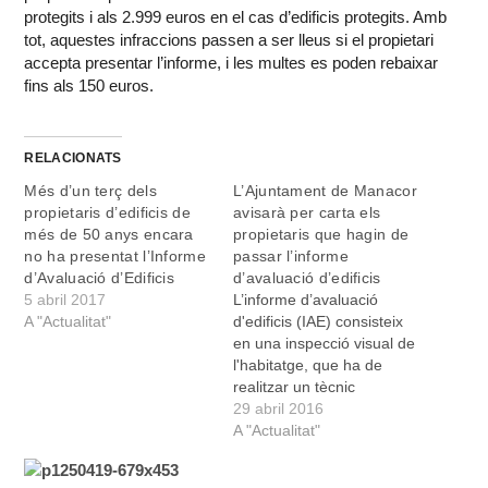
protegits i als 2.999 euros en el cas d’edificis protegits. Amb
tot, aquestes infraccions passen a ser lleus si el propietari
accepta presentar l’informe, i les multes es poden rebaixar
fins als 150 euros.
RELACIONATS
Més d’un terç dels
L’Ajuntament de Manacor
propietaris d’edificis de
avisarà per carta els
més de 50 anys encara
propietaris que hagin de
no ha presentat l’Informe
passar l’informe
d’Avaluació d’Edificis
d’avaluació d’edificis
5 abril 2017
L’informe d’avaluació
A "Actualitat"
d'edificis (IAE) consisteix
en una inspecció visual de
l'habitatge, que ha de
realitzar un tècnic
qualificat. Aquesta
29 abril 2016
inspecció és obligatòria
A "Actualitat"
per als propietaris
d’immobles de més de