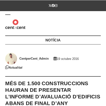
Skip
Twitter
Facebook
Instagram
to
content
Open
Close
mobile
mobile
menu
menu
NOTÍCIA
CentperCent_Admin
19 octubre 2016
Actualitat
MÉS DE 1.500 CONSTRUCCIONS
HAURAN DE PRESENTAR
L’INFORME D’AVALUACIÓ D’EDIFICIS
ABANS DE FINAL D’ANY