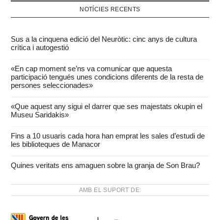
NOTÍCIES RECENTS
Sus a la cinquena edició del Neuròtic: cinc anys de cultura
crítica i autogestió
«En cap moment se’ns va comunicar que aquesta
participació tengués unes condicions diferents de la resta de
persones seleccionades»
«Que aquest any sigui el darrer que ses majestats okupin el
Museu Saridakis»
Fins a 10 usuaris cada hora han emprat les sales d’estudi de
les biblioteques de Manacor
Quines veritats ens amaguen sobre la granja de Son Brau?
AMB EL SUPORT DE: