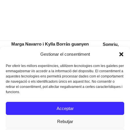
Marga Navarro i Kylla Borràs guanyen
Somriu,
el Concurs de Fotografia de Lactància
diu. I
previous
next
Gestionar el consentiment
Materna
somriuen
post:
post:
Per oferir les millors experiències, utilitzem tecnologies com les galetes per
emmagatzemar i/o accedir a la informació del dispositiu. El consentiment a
aquestes tecnologies ens permetrà processar dades com el comportament
de navegació o els identificadors únics en aquest lloc. No consentir o
retirar el consentiment, pot afectar negativament a certes característiques i
funcions.
Instagram
Facebook
Twitter
Acceptar
Texts Legals
Rebutjar