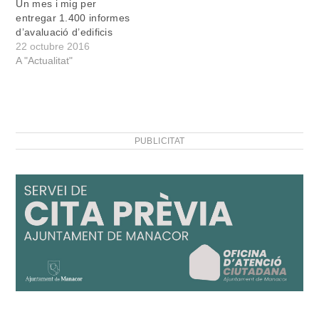
Un mes i mig per
cinquanta anys. A Manacor
entregar 1.400 informes
l’Ajuntament n’ha regulat
d’avaluació d’edificis
recentment l’aplicació i per
22 octubre 2016
això els propietaris
A "Actualitat"
d’immobles antics hauran
de comprovar que el…
PUBLICITAT