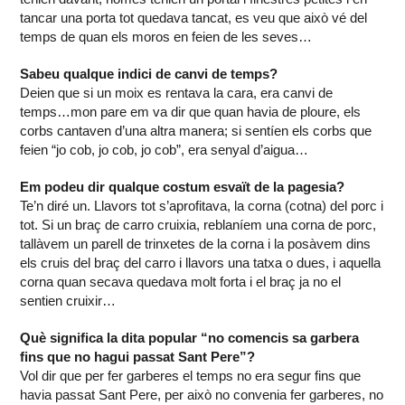
tancar una porta tot quedava tancat, es veu que això vé del
temps de quan els moros en feien de les seves…
Sabeu qualque indici de canvi de temps?
Deien que si un moix es rentava la cara, era canvi de
temps…mon pare em va dir que quan havia de ploure, els
corbs cantaven d’una altra manera; si sentíen els corbs que
feien “jo cob, jo cob, jo cob”, era senyal d’aigua…
Em podeu dir qualque costum esvaït de la pagesia?
Te’n diré un. Llavors tot s’aprofitava, la corna (cotna) del porc i
tot. Si un braç de carro cruixia, reblaníem una corna de porc,
tallàvem un parell de trinxetes de la corna i la posàvem dins
els cruis del braç del carro i llavors una tatxa o dues, i aquella
corna quan secava quedava molt forta i el braç ja no el
sentien cruixir…
Què significa la dita popular “no comencis sa garbera
fins que no hagui passat Sant Pere”?
Vol dir que per fer garberes el temps no era segur fins que
havia passat Sant Pere, per això no convenia fer garberes, no