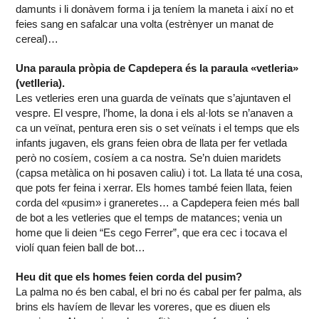
damunts i li donàvem forma i ja teníem la maneta i així no et
feies sang en safalcar una volta (estrènyer un manat de
cereal)…
Una paraula pròpia de Capdepera és la paraula «vetleria»
(vetlleria).
Les vetleries eren una guarda de veïnats que s’ajuntaven el
vespre. El vespre, l’home, la dona i els al·lots se n’anaven a
ca un veïnat, pentura eren sis o set veïnats i el temps que els
infants jugaven, els grans feien obra de llata per fer vetlada
però no cosíem, cosíem a ca nostra. Se’n duien maridets
(capsa metàlica on hi posaven caliu) i tot. La llata té una cosa,
que pots fer feina i xerrar. Els homes també feien llata, feien
corda del «pusim» i graneretes… a Capdepera feien més ball
de bot a les vetleries que el temps de matances; venia un
home que li deien “Es cego Ferrer”, que era cec i tocava el
violí quan feien ball de bot…
Heu dit que els homes feien corda del pusim?
La palma no és ben cabal, el bri no és cabal per fer palma, als
brins els havíem de llevar les voreres, que es diuen els