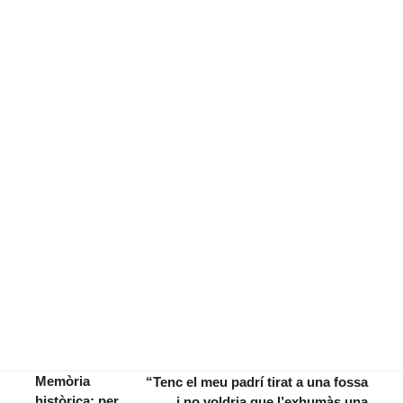
Memòria
“Tenc el meu padrí tirat a una fossa
històrica: per
i no voldria que l’exhumàs una