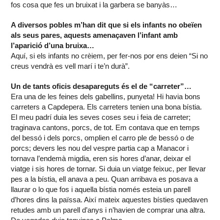
fos cosa que fes un bruixat i la garbera se banyàs…
A diversos pobles m’han dit que si els infants no obeïen
als seus pares, aquests amenaçaven l’infant amb
l’aparició d’una bruixa…
Aquí, si els infants no crèiem, per fer-nos por ens deien “Si no
creus vendrà es vell marí i te’n durà”.
Un de tants oficis desapareguts és el de “carreter”…
Era una de les feines dels gabellins, punyeta! Hi havia bons
carreters a Capdepera. Els carreters tenien una bona bístia.
El meu padrí duia les seves coses seu i feia de carreter;
traginava cantons, porcs, de tot. Em contava que en temps
del bessó i dels porcs, omplien el carro ple de bessó o de
porcs; devers les nou del vespre partia cap a Manacor i
tornava l’endemà migdia, eren sis hores d’anar, deixar el
viatge i sis hores de tornar. Si duia un viatge feixuc, per llevar
pes a la bístia, ell anava a peu. Quan arribava es posava a
llaurar o lo que fos i aquella bístia només esteia un parell
d’hores dins la païssa. Així mateix aquestes bísties quedaven
retudes amb un parell d’anys i n’havien de comprar una altra.