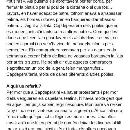
«pusims». Als pusims els aprofitàvem per fer corda, per
fermar la bístia o per al poal de la cisterna o el que fos…
llavors, en haver acabat de batre, tothom anava a arrabassar
palma, els homes i dones prenien barqueres d’arrabassar
palma… Degut a la llata, Capdepera era dels pobles que no
es morien tants d’infants com a altres pobles. Com que les
dones que feien llata guardaven els al·lots dins ca seva, no
sortien a jornal i no se n’havien de menar els infants pels
sementers. Els compradors passaven per les cases cada
setmana a cercar l’obra de llata, de vegades barataven la llata
per arròs o sucre. He sentit dir que aquests compradors
s’aprofitaven un poc de la gent, feien mangarrufes…
Capdepera tenia molts de caires diferents d’altres pobles.
A què us referiu?
Per mor que a Capdepera hi va haver protestants i per mor
d’ells vengueren els capellans teatins, hi havia molta gent que
en aquell temps ja sabien llegir i escriure. Mon pare va néixer
l’any cinc i en el vint-i-sis va anar a la guerra d’Àfrica i allà era
l’únic mallorqui que sabia llegir i escriure cartes. Una altra
cosa: això que feien per tot de només deixar les finques al fill
major, això era una injostici (sic) forta, els altres quedaven