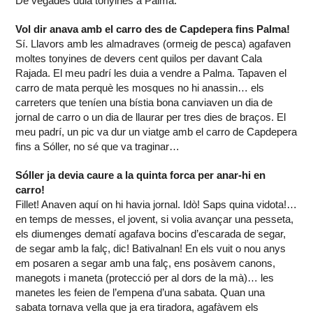
De vegades duia tonyines a Palma.
Vol dir anava amb el carro des de Capdepera fins Palma!
Sí. Llavors amb les almadraves (ormeig de pesca) agafaven
moltes tonyines de devers cent quilos per davant Cala
Rajada. El meu padrí les duia a vendre a Palma. Tapaven el
carro de mata perquè les mosques no hi anassin… els
carreters que teníen una bístia bona canviaven un dia de
jornal de carro o un dia de llaurar per tres dies de braços. El
meu padrí, un pic va dur un viatge amb el carro de Capdepera
fins a Sóller, no sé que va traginar…
Sóller ja devia caure a la quinta forca per anar-hi en
carro!
Fillet! Anaven aquí on hi havia jornal. Idò! Saps quina vidota!…
en temps de messes, el jovent, si volia avançar una pesseta,
els diumenges dematí agafava bocins d’escarada de segar,
de segar amb la falç, dic! Bativalnan! En els vuit o nou anys
em posaren a segar amb una falç, ens posàvem canons,
manegots i maneta (protecció per al dors de la mà)… les
manetes les feien de l’empena d’una sabata. Quan una
sabata tornava vella que ja era tiradora, agafàvem els