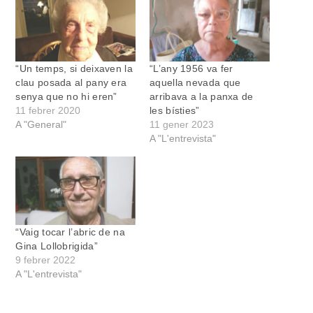
“Un temps, si deixaven la
“L’any 1956 va fer
clau posada al pany era
aquella nevada que
senya que no hi eren”
arribava a la panxa de
11 febrer 2020
les bísties”
A "General"
11 gener 2023
A "L'entrevista"
“Vaig tocar l’abric de na
Gina Lollobrigida”
9 febrer 2022
A "L'entrevista"