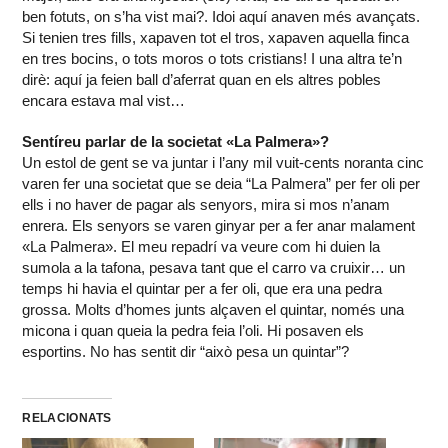
ben fotuts, on s’ha vist mai?. Idoi aquí anaven més avançats.
Si tenien tres fills, xapaven tot el tros, xapaven aquella finca
en tres bocins, o tots moros o tots cristians! I una altra te’n
dirè: aquí ja feien ball d’aferrat quan en els altres pobles
encara estava mal vist…
Sentíreu parlar de la societat «La Palmera»?
Un estol de gent se va juntar i l’any mil vuit-cents noranta cinc
varen fer una societat que se deia “La Palmera” per fer oli per
ells i no haver de pagar als senyors, mira si mos n’anam
enrera. Els senyors se varen ginyar per a fer anar malament
«La Palmera». El meu repadrí va veure com hi duien la
sumola a la tafona, pesava tant que el carro va cruixir… un
temps hi havia el quintar per a fer oli, que era una pedra
grossa. Molts d’homes junts alçaven el quintar, només una
micona i quan queia la pedra feia l’oli. Hi posaven els
esportins. No has sentit dir “això pesa un quintar”?
RELACIONATS