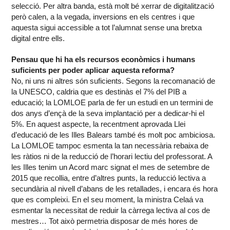
selecció. Per altra banda, està molt bé xerrar de digitalització
però calen, a la vegada, inversions en els centres i que
aquesta sigui accessible a tot l’alumnat sense una bretxa
digital entre ells.
Pensau que hi ha els recursos econòmics i humans
suficients per poder aplicar aquesta reforma?
No, ni uns ni altres són suficients. Segons la recomanació de
la UNESCO, caldria que es destinàs el 7% del PIB a
educació; la LOMLOE parla de fer un estudi en un termini de
dos anys d’ençà de la seva implantació per a dedicar-hi el
5%. En aquest aspecte, la recentment aprovada Llei
d’educació de les Illes Balears també és molt poc ambiciosa.
La LOMLOE tampoc esmenta la tan necessària rebaixa de
les ràtios ni de la reducció de l’horari lectiu del professorat. A
les Illes tenim un Acord marc signat el mes de setembre de
2015 que recollia, entre d’altres punts, la reducció lectiva a
secundària al nivell d’abans de les retallades, i encara és hora
que es compleixi. En el seu moment, la ministra Celaá va
esmentar la necessitat de reduir la càrrega lectiva al cos de
mestres… Tot això permetria disposar de més hores de