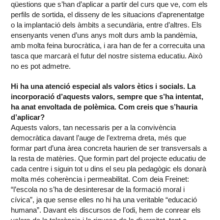
qüestions que s’han d’aplicar a partir del curs que ve, com els
perfils de sortida, el disseny de les situacions d’aprenentatge
o la implantació dels àmbits a secundària, entre d’altres. Els
ensenyants venen d’uns anys molt durs amb la pandèmia,
amb molta feina burocràtica, i ara han de fer a correcuita una
tasca que marcarà el futur del nostre sistema educatiu. Això
no es pot admetre.
Hi ha una atenció especial als valors ètics i socials. La
incorporació d’aquests valors, sempre que s’ha intentat,
ha anat envoltada de polèmica. Com creis que s’hauria
d’aplicar?
Aquests valors, tan necessaris per a la convivència
democràtica davant l’auge de l’extrema dreta, més que
formar part d’una àrea concreta haurien de ser transversals a
la resta de matèries. Que formin part del projecte educatiu de
cada centre i siguin tot u dins el seu pla pedagògic els donarà
molta més coherència i permeabilitat. Com deia Freinet:
“l’escola no s’ha de desinteresar de la formació moral i
cívica”, ja que sense elles no hi ha una veritable “educació
humana”. Davant els discursos de l’odi, hem de conrear els