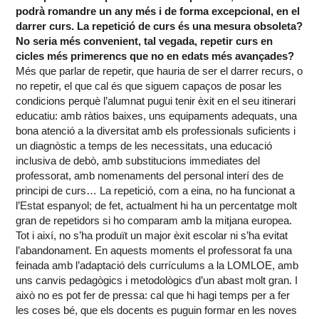
podrà romandre un any més i de forma excepcional, en el
darrer curs. La repetició de curs és una mesura obsoleta?
No seria més convenient, tal vegada, repetir curs en
cicles més primerencs que no en edats més avançades?
Més que parlar de repetir, que hauria de ser el darrer recurs, o
no repetir, el que cal és que siguem capaços de posar les
condicions perquè l’alumnat pugui tenir èxit en el seu itinerari
educatiu: amb ràtios baixes, uns equipaments adequats, una
bona atenció a la diversitat amb els professionals suficients i
un diagnòstic a temps de les necessitats, una educació
inclusiva de debò, amb substitucions immediates del
professorat, amb nomenaments del personal interí des de
principi de curs… La repetició, com a eina, no ha funcionat a
l’Estat espanyol; de fet, actualment hi ha un percentatge molt
gran de repetidors si ho comparam amb la mitjana europea.
Tot i així, no s’ha produït un major èxit escolar ni s’ha evitat
l’abandonament. En aquests moments el professorat fa una
feinada amb l’adaptació dels currículums a la LOMLOE, amb
uns canvis pedagògics i metodològics d’un abast molt gran. I
això no es pot fer de pressa: cal que hi hagi temps per a fer
les coses bé, que els docents es puguin formar en les noves