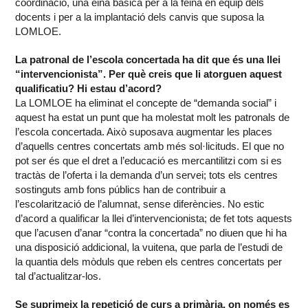
coordinació, una eina bàsica per a la feina en equip dels
docents i per a la implantació dels canvis que suposa la
LOMLOE.
La patronal de l’escola concertada ha dit que és una llei
“intervencionista”. Per què creis que li atorguen aquest
qualificatiu? Hi estau d’acord?
La LOMLOE ha eliminat el concepte de “demanda social” i
aquest ha estat un punt que ha molestat molt les patronals de
l’escola concertada. Això suposava augmentar les places
d’aquells centres concertats amb més sol·licituds. El que no
pot ser és que el dret a l’educació es mercantilitzi com si es
tractàs de l’oferta i la demanda d’un servei; tots els centres
sostinguts amb fons públics han de contribuir a
l’escolarització de l’alumnat, sense diferències. No estic
d’acord a qualificar la llei d’intervencionista; de fet tots aquests
que l’acusen d’anar “contra la concertada” no diuen que hi ha
una disposició addicional, la vuitena, que parla de l’estudi de
la quantia dels mòduls que reben els centres concertats per
tal d’actualitzar-los.
Se suprimeix la repetició de curs a primària, on només es