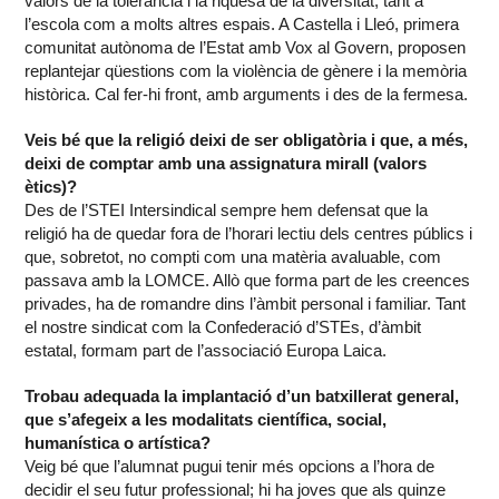
valors de la tolerància i la riquesa de la diversitat, tant a
l’escola com a molts altres espais. A Castella i Lleó, primera
comunitat autònoma de l’Estat amb Vox al Govern, proposen
replantejar qüestions com la violència de gènere i la memòria
històrica. Cal fer-hi front, amb arguments i des de la fermesa.
Veis bé que la religió deixi de ser obligatòria i que, a més,
deixi de comptar amb una assignatura mirall (valors
ètics)?
Des de l’STEI Intersindical sempre hem defensat que la
religió ha de quedar fora de l’horari lectiu dels centres públics i
que, sobretot, no compti com una matèria avaluable, com
passava amb la LOMCE. Allò que forma part de les creences
privades, ha de romandre dins l’àmbit personal i familiar. Tant
el nostre sindicat com la Confederació d’STEs, d’àmbit
estatal, formam part de l’associació Europa Laica.
Trobau adequada la implantació d’un batxillerat general,
que s’afegeix a les modalitats científica, social,
humanística o artística?
Veig bé que l’alumnat pugui tenir més opcions a l’hora de
decidir el seu futur professional; hi ha joves que als quinze