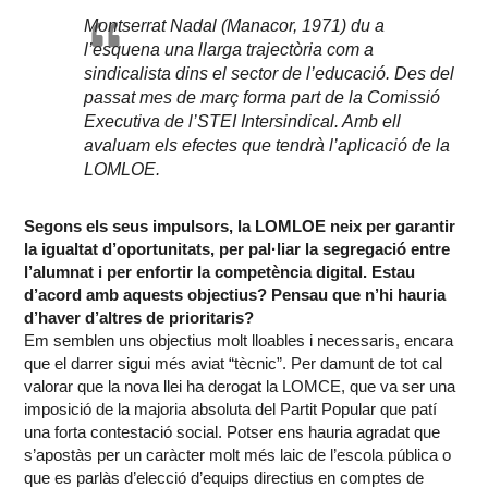
Montserrat Nadal (Manacor, 1971) du a
l’esquena una llarga trajectòria com a
sindicalista dins el sector de l’educació. Des del
passat mes de març forma part de la Comissió
Executiva de l’STEI Intersindical. Amb ell
avaluam els efectes que tendrà l’aplicació de la
LOMLOE.
Segons els seus impulsors, la LOMLOE neix per garantir
la igualtat d’oportunitats, per pal·liar la segregació entre
l’alumnat i per enfortir la competència digital. Estau
d’acord amb aquests objectius? Pensau que n’hi hauria
d’haver d’altres de prioritaris?
Em semblen uns objectius molt lloables i necessaris, encara
que el darrer sigui més aviat “tècnic”. Per damunt de tot cal
valorar que la nova llei ha derogat la LOMCE, que va ser una
imposició de la majoria absoluta del Partit Popular que patí
una forta contestació social. Potser ens hauria agradat que
s’apostàs per un caràcter molt més laic de l’escola pública o
que es parlàs d’elecció d’equips directius en comptes de