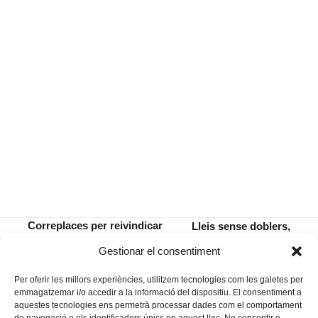
Correplaces per reivindicar
Lleis sense doblers,
espais de trobada per al
gran esglèsia i pocs
previous
next
Gestionar el consentiment
jovent
perdons
post:
post:
Per oferir les millors experiències, utilitzem tecnologies com les galetes per
emmagatzemar i/o accedir a la informació del dispositiu. El consentiment a
aquestes tecnologies ens permetrà processar dades com el comportament