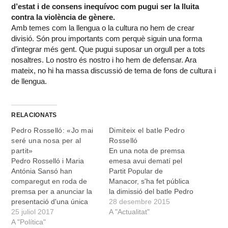
d’estat i de consens inequívoc com pugui ser la lluita
contra la violència de gènere.
Amb temes com la llengua o la cultura no hem de crear
divisió. Són prou importants com perquè siguin una forma
d’integrar més gent. Que pugui suposar un orgull per a tots
nosaltres. Lo nostro és nostro i ho hem de defensar. Ara
mateix, no hi ha massa discussió de tema de fons de cultura i
de llengua.
RELACIONATS
Pedro Rosselló: «Jo mai
Dimiteix el batle Pedro
seré una nosa per al
Rosselló
partit»
En una nota de premsa
Pedro Rosselló i Maria
emesa avui dematí pel
Antónia Sansó han
Partit Popular de
comparegut en roda de
Manacor, s'ha fet pública
premsa per a anunciar la
la dimissió del batle Pedro
presentació d'una única
Rosselló. Per bé que en
28 desembre 2015
candidatura per al congrés
25 juliol 2017
alguns cercles l'anunci
A "Actualitat"
local del pròxim dia 27,
A "Política"
pugui causar sorpresa, es