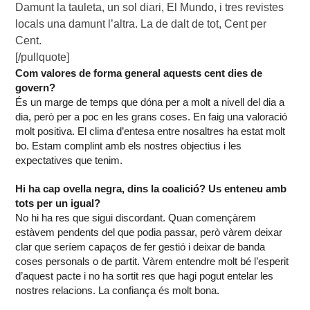
Damunt la tauleta, un sol diari, El Mundo, i tres revistes
locals una damunt l’altra. La de dalt de tot, Cent per
Cent.
[/pullquote]
Com valores de forma general aquests cent dies de
govern?
És un marge de temps que dóna per a molt a nivell del dia a
dia, però per a poc en les grans coses. En faig una valoració
molt positiva. El clima d’entesa entre nosaltres ha estat molt
bo. Estam complint amb els nostres objectius i les
expectatives que tenim.
Hi ha cap ovella negra, dins la coalició? Us enteneu amb
tots per un igual?
No hi ha res que sigui discordant. Quan començàrem
estàvem pendents del que podia passar, però vàrem deixar
clar que seríem capaços de fer gestió i deixar de banda
coses personals o de partit. Vàrem entendre molt bé l’esperit
d’aquest pacte i no ha sortit res que hagi pogut entelar les
nostres relacions. La confiança és molt bona.