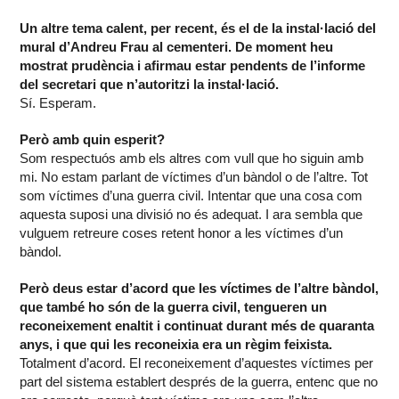
Un altre tema calent, per recent, és el de la instal·lació del
mural d’Andreu Frau al cementeri. De moment heu
mostrat prudència i afirmau estar pendents de l’informe
del secretari que n’autoritzi la instal·lació.
Sí. Esperam.
Però amb quin esperit?
Som respectuós amb els altres com vull que ho siguin amb
mi. No estam parlant de víctimes d’un bàndol o de l’altre. Tot
som víctimes d’una guerra civil. Intentar que una cosa com
aquesta suposi una divisió no és adequat. I ara sembla que
vulguem retreure coses retent honor a les víctimes d’un
bàndol.
Però deus estar d’acord que les víctimes de l’altre bàndol,
que també ho són de la guerra civil, tengueren un
reconeixement enaltit i continuat durant més de quaranta
anys, i que qui les reconeixia era un règim feixista.
Totalment d’acord. El reconeixement d’aquestes víctimes per
part del sistema establert després de la guerra, entenc que no