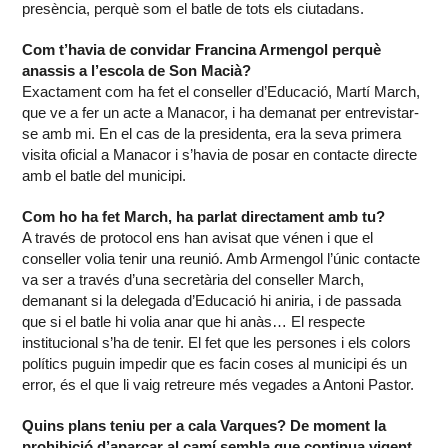
presència, perquè som el batle de tots els ciutadans.
Com t’havia de convidar Francina Armengol perquè
anassis a l’escola de Son Macià?
Exactament com ha fet el conseller d’Educació, Martí March,
que ve a fer un acte a Manacor, i ha demanat per entrevistar-
se amb mi. En el cas de la presidenta, era la seva primera
visita oficial a Manacor i s’havia de posar en contacte directe
amb el batle del municipi.
Com ho ha fet March, ha parlat directament amb tu?
A través de protocol ens han avisat que vénen i que el
conseller volia tenir una reunió. Amb Armengol l’únic contacte
va ser a través d’una secretària del conseller March,
demanant si la delegada d’Educació hi aniria, i de passada
que si el batle hi volia anar que hi anàs… El respecte
institucional s’ha de tenir. El fet que les persones i els colors
polítics puguin impedir que es facin coses al municipi és un
error, és el que li vaig retreure més vegades a Antoni Pastor.
Quins plans teniu per a cala Varques? De moment la
prohibició d’aparcar al camí sembla que continua vigent.