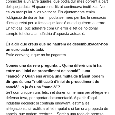
connectar a un altre quadre, que podia dur més corrent a part
del que ja duia. El quadre inutilitzat continuava inutilitzat. No
es va manipular ni es va tocar. Els ajuntaments tenim
l’obligació de donar llum, i podia ser més perillós la sensació
d’inseguretat per la fosca que l’acció que duguérem a terme.
En tot cas, puc admetre com un error el fet de no donar
compte tot d’una a Indústria d’aquesta actuació.
És a dir que creus que no haurem de desembutxacar-nos
un euro cada ciutadà.
Estic convençut que no ho pagarem.
Només una darrera pregunta… Quina diferència hi ha
entre un “inici de procediment de sanció” i una
“sanció”? Quan ens arriba una multa de trànsit podem
dir que és una “notificació d’inici de procediment de
sanció”, o ja és una “sanció”?
Se’t comuniquen uns fets, i et donen un termini per al·legar en
defensa teva, per aportar documentació. A partir d’aquí
Indústria decideix si continua endavant, estima les
al·legacions, si rectifica el fet imputat o si fan una proposta de
sanció, que podem recórrer… Sortir a una roda de premsa