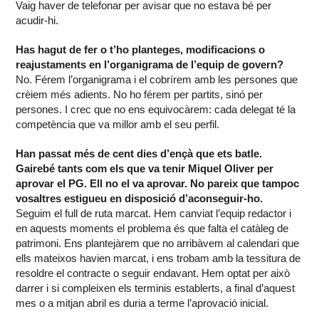
Vaig haver de telefonar per avisar que no estava bé per
acudir-hi.
Has hagut de fer o t’ho planteges, modificacions o
reajustaments en l’organigrama de l’equip de govern?
No. Férem l’organigrama i el cobrírem amb les persones que
crèiem més adients. No ho férem per partits, sinó per
persones. I crec que no ens equivocàrem: cada delegat té la
competència que va millor amb el seu perfil.
Han passat més de cent dies d’ençà que ets batle.
Gairebé tants com els que va tenir Miquel Oliver per
aprovar el PG. Ell no el va aprovar. No pareix que tampoc
vosaltres estigueu en disposició d’aconseguir-ho.
Seguim el full de ruta marcat. Hem canviat l’equip redactor i
en aquests moments el problema és que falta el catàleg de
patrimoni. Ens plantejàrem que no arribàvem al calendari que
ells mateixos havien marcat, i ens trobam amb la tessitura de
resoldre el contracte o seguir endavant. Hem optat per això
darrer i si compleixen els terminis establerts, a final d’aquest
mes o a mitjan abril es duria a terme l’aprovació inicial.