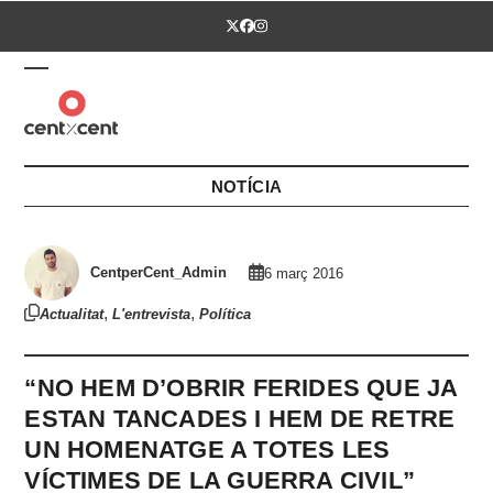
Skip
Twitter
Facebook
Instagram
to
content
Open
Close
mobile
mobile
menu
menu
NOTÍCIA
CentperCent_Admin
6 març 2016
,
,
Actualitat
L'entrevista
Política
“NO HEM D’OBRIR FERIDES QUE JA
ESTAN TANCADES I HEM DE RETRE
UN HOMENATGE A TOTES LES
VÍCTIMES DE LA GUERRA CIVIL”