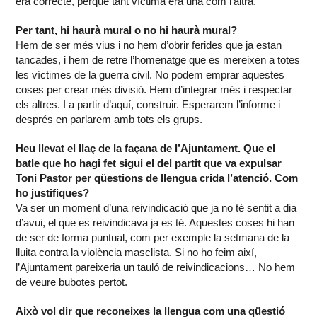
era correcte, perquè tant víctima era una com l’altra.
Per tant, hi haurà mural o no hi haurà mural?
Hem de ser més vius i no hem d’obrir ferides que ja estan
tancades, i hem de retre l’homenatge que es mereixen a totes
les víctimes de la guerra civil. No podem emprar aquestes
coses per crear més divisió. Hem d’integrar més i respectar
els altres. I a partir d’aquí, construir. Esperarem l’informe i
després en parlarem amb tots els grups.
Heu llevat el llaç de la façana de l’Ajuntament. Que el
batle que ho hagi fet sigui el del partit que va expulsar
Toni Pastor per qüestions de llengua crida l’atenció. Com
ho justifiques?
Va ser un moment d’una reivindicació que ja no té sentit a dia
d’avui, el que es reivindicava ja es té. Aquestes coses hi han
de ser de forma puntual, com per exemple la setmana de la
lluita contra la violència masclista. Si no ho feim així,
l’Ajuntament pareixeria un tauló de reivindicacions… No hem
de veure bubotes pertot.
Això vol dir que reconeixes la llengua com una qüestió