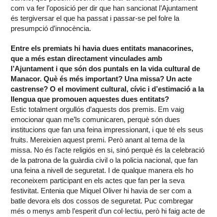
com va fer l’oposició per dir que han sancionat l’Ajuntament
és tergiversar el que ha passat i passar-se pel folre la
presumpció d’innocència.
Entre els premiats hi havia dues entitats manacorines,
que a més estan directament vinculades amb
l’Ajuntament i que són dos puntals en la vida cultural de
Manacor. Què és més important? Una missa? Un acte
castrense? O el moviment cultural, cívic i d’estimació a la
llengua que promouen aquestes dues entitats?
Estic totalment orgullós d’aquests dos premis. Em vaig
emocionar quan me’ls comunicaren, perquè són dues
institucions que fan una feina impressionant, i que té els seus
fruits. Mereixien aquest premi. Però anant al tema de la
missa. No és l’acte religiós en si, sinó perquè és la celebració
de la patrona de la guàrdia civil o la policia nacional, que fan
una feina a nivell de seguretat. I de qualque manera els ho
reconeixem participant en els actes que fan per la seva
festivitat. Entenia que Miquel Oliver hi havia de ser com a
batle devora els dos cossos de seguretat. Puc combregar
més o menys amb l’esperit d’un col·lectiu, però hi faig acte de