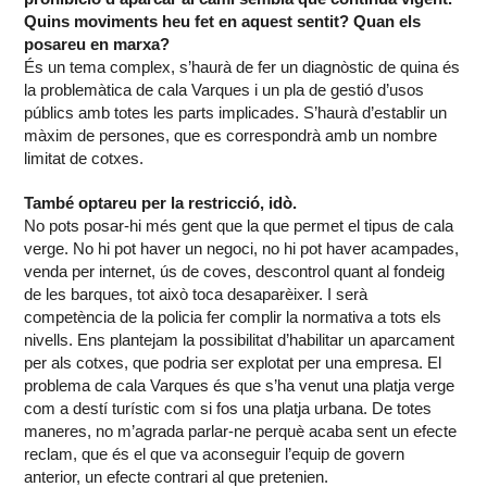
Quins moviments heu fet en aquest sentit? Quan els
posareu en marxa?
És un tema complex, s’haurà de fer un diagnòstic de quina és
la problemàtica de cala Varques i un pla de gestió d’usos
públics amb totes les parts implicades. S’haurà d’establir un
màxim de persones, que es correspondrà amb un nombre
limitat de cotxes.
També optareu per la restricció, idò.
No pots posar-hi més gent que la que permet el tipus de cala
verge. No hi pot haver un negoci, no hi pot haver acampades,
venda per internet, ús de coves, descontrol quant al fondeig
de les barques, tot això toca desaparèixer. I serà
competència de la policia fer complir la normativa a tots els
nivells. Ens plantejam la possibilitat d’habilitar un aparcament
per als cotxes, que podria ser explotat per una empresa. El
problema de cala Varques és que s’ha venut una platja verge
com a destí turístic com si fos una platja urbana. De totes
maneres, no m’agrada parlar-ne perquè acaba sent un efecte
reclam, que és el que va aconseguir l’equip de govern
anterior, un efecte contrari al que pretenien.