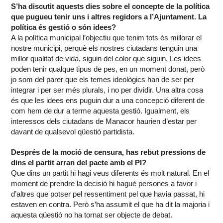
S’ha discutit aquests dies sobre el concepte de la política
que pugueu tenir uns i altres regidors a l’Ajuntament. La
política és gestió o són idees?
A la política municipal l’objectiu que tenim tots és millorar el
nostre municipi, perquè els nostres ciutadans tenguin una
millor qualitat de vida, siguin del color que siguin. Les idees
poden tenir qualque tipus de pes, en un moment donat, però
jo som del parer que els temes ideològics han de ser per
integrar i per ser més plurals, i no per dividir. Una altra cosa
és que les idees ens puguin dur a una concepció diferent de
com hem de dur a terme aquesta gestió. Igualment, els
interessos dels ciutadans de Manacor haurien d’estar per
davant de qualsevol qüestió partidista.
Després de la moció de censura, has rebut pressions de
dins el partit arran del pacte amb el PI?
Que dins un partit hi hagi veus diferents és molt natural. En el
moment de prendre la decisió hi hagué persones a favor i
d’altres que potser pel ressentiment pel que havia passat, hi
estaven en contra. Però s’ha assumit el que ha dit la majoria i
aquesta qüestió no ha tornat ser objecte de debat.