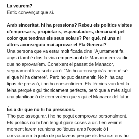
La veurem?
Estic convençut que sí.
Amb sinceritat, hi ha pressions? Rebeu els polítics visites
d’empresaris, propietaris, especuladors, demanant pel
color que tendran els seus solars? Per què, ni uns ni
altres aconseguiu mai aprovar el Pla General?
Una persona que va estar molt ficada dins l’Ajuntament fa
anys i també dins la vida empresarial de Manacor em va dir
que no aprovaríem. Coneixent el passat de Manacor,
segurament li va sortir això: “No ho aconseguiràs perquè sé
el que hi ha darrere”. Però ho puc desmentir. No hi ha cap
tipus de pressió, i no ho consentiríem. Els tècnics van fent la
feina perquè sigui tècnicament perfecte, però que a més sigui
una planificació de com volem que sigui el Manacor del futur.
És a dir que no hi ha pressions.
T’ho puc assegurar, i ho he pogut comprovar personalment.
Els polítics no hi han tengut gaire coses a dir. I en venir el
moment farem reunions polítiques amb l’oposició i
convocarem la junta de portaveus perquè els tècnics ens ho