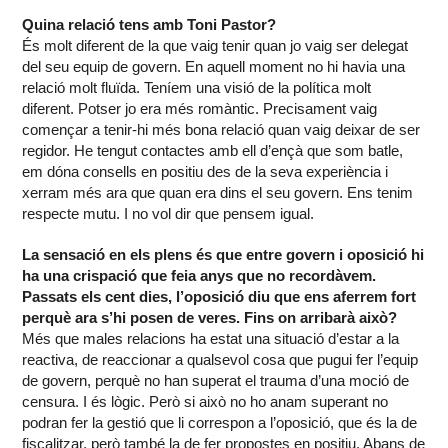
Quina relació tens amb Toni Pastor?
És molt diferent de la que vaig tenir quan jo vaig ser delegat
del seu equip de govern. En aquell moment no hi havia una
relació molt fluïda. Teníem una visió de la política molt
diferent. Potser jo era més romàntic. Precisament vaig
començar a tenir-hi més bona relació quan vaig deixar de ser
regidor. He tengut contactes amb ell d’ençà que som batle,
em dóna consells en positiu des de la seva experiència i
xerram més ara que quan era dins el seu govern. Ens tenim
respecte mutu. I no vol dir que pensem igual.
La sensació en els plens és que entre govern i oposició hi
ha una crispació que feia anys que no recordàvem.
Passats els cent dies, l’oposició diu que ens aferrem fort
perquè ara s’hi posen de veres. Fins on arribarà això?
Més que males relacions ha estat una situació d’estar a la
reactiva, de reaccionar a qualsevol cosa que pugui fer l’equip
de govern, perquè no han superat el trauma d’una moció de
censura. I és lògic. Però si això no ho anam superant no
podran fer la gestió que li correspon a l’oposició, que és la de
fiscalitzar, però també la de fer propostes en positiu. Abans de