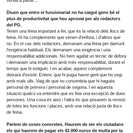
sentia a parlar…
Diuen que entre el funcionariat no ha caigut gens bé el
plus de productivitat que heu aprovat per als redactors
del PG.
Tenim una feina important a fer, que és la relació dels llocs de
feina. Hi ha complements que vénen d’enfora, i d’altres que
no. En el cas dels redactors, demanam una feina per damunt
l’exigència habitual. Els demanam una exigència i una
responsabilitat addicionals. No hem agafat un tècnic de defora
i demanam una implicació amb més responsabilitat, durant el
temps que hi estiguin. I en acabar, aquest complement
deixarà d’existir. Entenc que hi pugui haver gent que ho vegi
amb mals ulls. Vaig dir que no consentiria que hi hagués
personal de primera i personal de segona. I en aquesta
situació qualcú va entendre que es feia una excepció de dues
persones. Una cosa és això i l’altra és que posarem la revisió
de totes les funcions i places, amb una relació justa de llocs
de feina.
Parlem de coses concretes. Haurem de ser els ciutadans
els qui haurem de pagar els 42.000 euros de multa per la