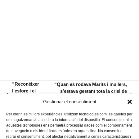
“Reconèixer
“Quan es rodava Marits i mullers,
l’esforç i el
s’estava gestant tota la crisi de
previous
next
valor dels qui
separació de Mia Farrow i Woody
Gestionar el consentiment
post:
post:
donau llum”
Allen”
Per oferir les millors experiències, utilitzem tecnologies com les galetes per
emmagatzemar i/o accedir a la informació del dispositiu. El consentiment a
aquestes tecnologies ens permetrà processar dades com el comportament
de navegació o els identificadors únics en aquest lloc. No consentir o
retirar el consentiment, pot afectar negativament a certes característiques i