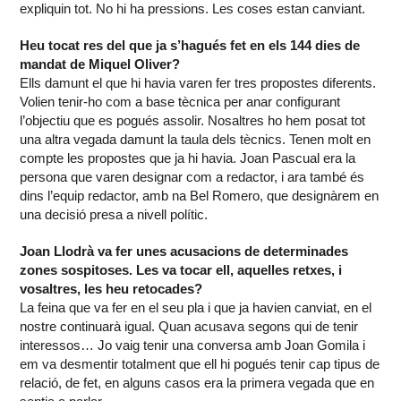
expliquin tot. No hi ha pressions. Les coses estan canviant.
Heu tocat res del que ja s’hagués fet en els 144 dies de
mandat de Miquel Oliver?
Ells damunt el que hi havia varen fer tres propostes diferents.
Volien tenir-ho com a base tècnica per anar configurant
l’objectiu que es pogués assolir. Nosaltres ho hem posat tot
una altra vegada damunt la taula dels tècnics. Tenen molt en
compte les propostes que ja hi havia. Joan Pascual era la
persona que varen designar com a redactor, i ara també és
dins l’equip redactor, amb na Bel Romero, que designàrem en
una decisió presa a nivell polític.
Joan Llodrà va fer unes acusacions de determinades
zones sospitoses. Les va tocar ell, aquelles retxes, i
vosaltres, les heu retocades?
La feina que va fer en el seu pla i que ja havien canviat, en el
nostre continuarà igual. Quan acusava segons qui de tenir
interessos… Jo vaig tenir una conversa amb Joan Gomila i
em va desmentir totalment que ell hi pogués tenir cap tipus de
relació, de fet, en alguns casos era la primera vegada que en