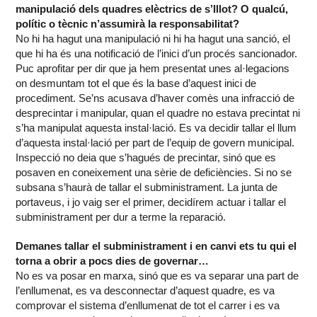
manipulació dels quadres elèctrics de s’Illot? O qualcú,
polític o tècnic n’assumirà la responsabilitat?
No hi ha hagut una manipulació ni hi ha hagut una sanció, el
que hi ha és una notificació de l’inici d’un procés sancionador.
Puc aprofitar per dir que ja hem presentat unes al·legacions
on desmuntam tot el que és la base d’aquest inici de
procediment. Se’ns acusava d’haver comès una infracció de
desprecintar i manipular, quan el quadre no estava precintat ni
s’ha manipulat aquesta instal·lació. Es va decidir tallar el llum
d’aquesta instal·lació per part de l’equip de govern municipal.
Inspecció no deia que s’hagués de precintar, sinó que es
posaven en coneixement una sèrie de deficiències. Si no se
subsana s’haurà de tallar el subministrament. La junta de
portaveus, i jo vaig ser el primer, decidírem actuar i tallar el
subministrament per dur a terme la reparació.
Demanes tallar el subministrament i en canvi ets tu qui el
torna a obrir a pocs dies de governar…
No es va posar en marxa, sinó que es va separar una part de
l’enllumenat, es va desconnectar d’aquest quadre, es va
comprovar el sistema d’enllumenat de tot el carrer i es va