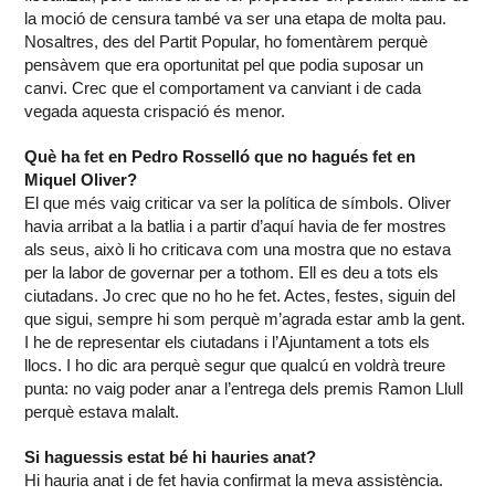
la moció de censura també va ser una etapa de molta pau.
Nosaltres, des del Partit Popular, ho fomentàrem perquè
pensàvem que era oportunitat pel que podia suposar un
canvi. Crec que el comportament va canviant i de cada
vegada aquesta crispació és menor.
Què ha fet en Pedro Rosselló que no hagués fet en
Miquel Oliver?
El que més vaig criticar va ser la política de símbols. Oliver
havia arribat a la batlia i a partir d’aquí havia de fer mostres
als seus, això li ho criticava com una mostra que no estava
per la labor de governar per a tothom. Ell es deu a tots els
ciutadans. Jo crec que no ho he fet. Actes, festes, siguin del
que sigui, sempre hi som perquè m’agrada estar amb la gent.
I he de representar els ciutadans i l’Ajuntament a tots els
llocs. I ho dic ara perquè segur que qualcú en voldrà treure
punta: no vaig poder anar a l’entrega dels premis Ramon Llull
perquè estava malalt.
Si haguessis estat bé hi hauries anat?
Hi hauria anat i de fet havia confirmat la meva assistència.