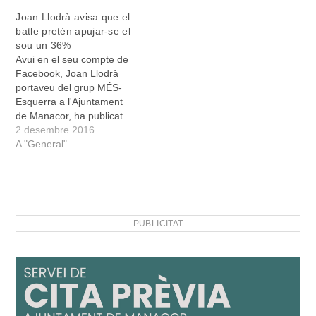
que serà presidida per
tracta d'una decisió que el
Joan Llodrà avisa que el
Sansó. Ha encetat els
batle tendria presa des de
batle pretén apujar-se el
parlaments l'actual batle
fa alguns dies. Tot i que el
sou un 36%
de Manacor, Pedro
comunicat…
Avui en el seu compte de
Rosselló, per fer un resum
Facebook, Joan Llodrà
de la situació:…
portaveu del grup MÉS-
Esquerra a l'Ajuntament
de Manacor, ha publicat
un post en què anunciava,
2 desembre 2016
sense cap altre comentari
A "General"
ni pregunta, l'apujada de
sou que es prepara de
cara al pròxim ple per al
batle Pedro Rosselló. La
nota de Llodrà diu,…
PUBLICITAT