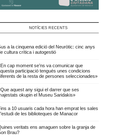
NOTÍCIES RECENTS
us a la cinquena edició del Neuròtic: cinc anys
e cultura crítica i autogestió
«En cap moment se’ns va comunicar que
questa participació tengués unes condicions
iferents de la resta de persones seleccionades»
Que aquest any sigui el darrer que ses
ajestats okupin el Museu Saridakis»
ins a 10 usuaris cada hora han emprat les sales
’estudi de les biblioteques de Manacor
uines veritats ens amaguen sobre la granja de
Son Brau?