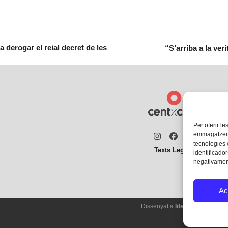
 derogar el reial decret de les
“S’arriba a la ver
next
post:
Per oferir le
emmagatzemar
Instagram
Facebook
Twitter
tecnologies
Texts Legals
identificador
negativament
Ac
Dissenyat a
Ideograma