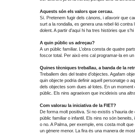
Aquests són els valors que cercau.
Sí. Pretenem fugir dels cànons, i afavorir que ca
surt a la rondalla, es genera una rebel·lió contra 
dolent. A partir d’aquí hi ha tres històries que s’
A quin públic us adreçau?
A un públic familiar. L’obra consta de quatre part
foscor total. Per això ens cal programar-la en un
Quines tècniques treballau, a banda de la ret
Treballem des del teatre d’objectes. Agafam obj
quin objecte podria definir aquell personatge o aq
dels objectes som dues al·lotes. En un moment d
públic. Els nins agraeixen que incideixis una alt
Com valorau la iniciativa de la FIET?
De forma molt positiva. Si no existís s’hauria de 
públic familiar o infantil. Els nins no són beneits,
o no. A Palma, per exemple, ens costa molt que
un gènere menor. La fira és una manera de mostra