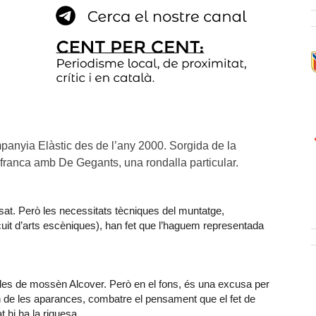
panyia Elàstic des de l’any 2000. Sorgida de la
ilafranca amb De Gegants, una rondalla particular.
ssat. Però les necessitats tècniques del muntatge,
uit d’arts escèniques), han fet que l’haguem representada
alles de mossèn Alcover. Però en el fons, és una excusa per
n de les aparances, combatre el pensament que el fet de
t hi ha la riquesa.