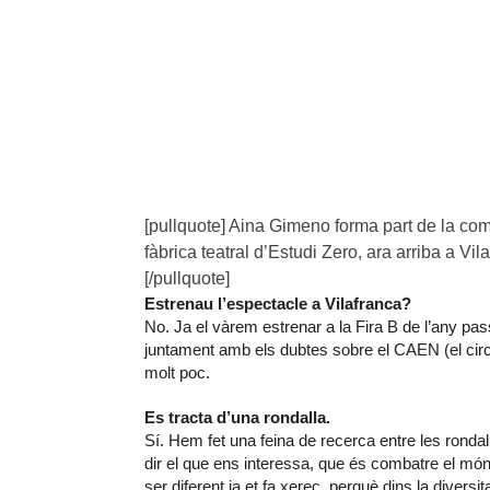
[pullquote] Aina Gimeno forma part de la com
fàbrica teatral d’Estudi Zero, ara arriba a V
[/pullquote]
Estrenau l’espectacle a Vilafranca?
No. Ja el vàrem estrenar a la Fira B de l’any pa
juntament amb els dubtes sobre el CAEN (el circ
molt poc.
Es tracta d’una rondalla.
Sí. Hem fet una feina de recerca entre les rond
dir el que ens interessa, que és combatre el mó
ser diferent ja et fa xerec, perquè dins la diversita