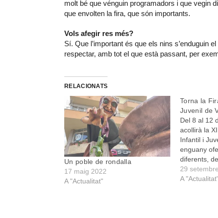
molt bé que vénguin programadors i que vegin dir
que envolten la fira, que són importants.
Vols afegir res més?
Sí. Que l’important és que els nins s’enduguin el
respectar, amb tot el que està passant, per exemp
RELACIONATS
Torna la Fir
Juvenil de 
Del 8 al 12 
acollirà la X
Infantil i J
enguany ofe
diferents, d
Un poble de rondalla
menuts de l
29 setembr
17 maig 2022
als joves i a
A "Actualitat
A "Actualitat"
actuaran 48
de l’estat E
Itàlia i Fra