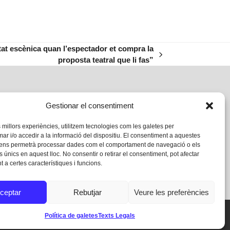
itat escènica quan l’espectador et compra la
proposta teatral que li fas”
Gestionar el consentiment
s millors experiències, utilitzem tecnologies com les galetes per
 i/o accedir a la informació del dispositiu. El consentiment a aquestes
 ens permetrà processar dades com el comportament de navegació o els
s únics en aquest lloc. No consentir o retirar el consentiment, pot afectar
 a certes característiques i funcions.
ceptar
Rebutjar
Veure les preferències
Política de galetes
Texts Legals