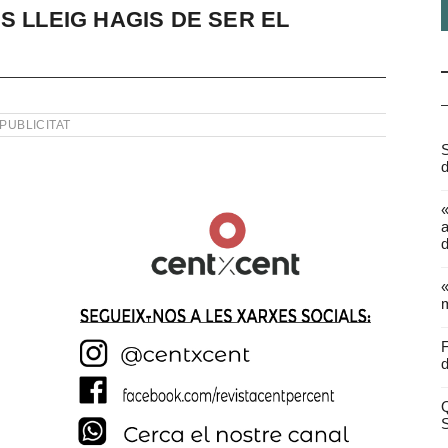
S LLEIG HAGIS DE SER EL
PUBLICITAT
S
d
a
d
«
m
F
d
Q