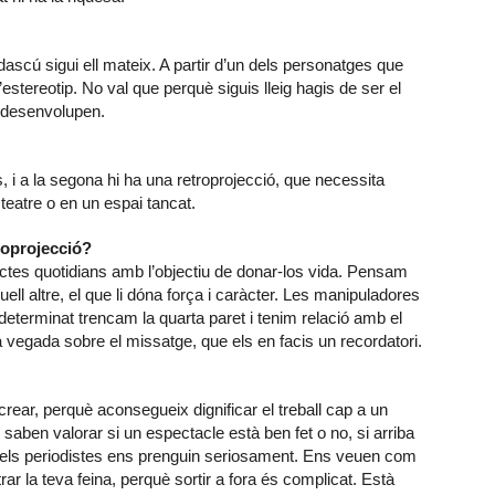
dascú sigui ell mateix. A partir d’un dels personatges que
l’estereotip. No val que perquè siguis lleig hagis de ser el
hi desenvolupen.
s, i a la segona hi ha una retroprojecció, que necessita
 teatre o en un espai tancat.
roprojecció?
ectes quotidians amb l’objectiu de donar-los vida. Pensam
uell altre, el que li dóna força i caràcter. Les manipuladores
eterminat trencam la quarta paret i tenim relació amb el
ra vegada sobre el missatge, que els en facis un recordatori.
crear, perquè aconsegueix dignificar el treball cap a un
 i saben valorar si un espectacle està ben fet o no, si arriba
 els periodistes ens prenguin seriosament. Ens veuen com
r la teva feina, perquè sortir a fora és complicat. Està