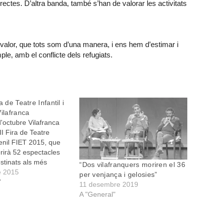
ectes. D’altra banda, també s’han de valorar les activitats
 valor, que tots som d’una manera, i ens hem d’estimar i
le, amb el conflicte dels refugiats.
a de Teatre Infantil i
Vilafranca
d'octubre Vilafranca
III Fira de Teatre
uvenil FIET 2015, que
rirà 52 espectacles
estinats als més
“Dos vilafranquers moriren el 36
a casa, però també
e 2015
per venjança i gelosies”
dults. En total hi
"
11 desembre 2019
 companyies d’arreu
A "General"
spanyol, d’Irlanda,
nça.…