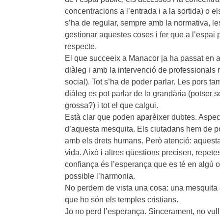
concentracions a l’entrada i a la sortida) o 
s’ha de regular, sempre amb la normativa, le
gestionar aquestes coses i fer que a l’espai
respecte.
El que succeeix a Manacor ja ha passat en alt
diàleg i amb la intervenció de professionals 
social). Tot s’ha de poder parlar. Les pors t
diàleg es pot parlar de la grandària (potser 
grossa?) i tot el que calgui.
Està clar que poden aparèixer dubtes. Aspe
d’aquesta mesquita. Els ciutadans hem de p
amb els drets humans. Però atenció: aquesta q
vida. Això i altres qüestions precisen, repete
confiança és l’esperança que es té en algú 
possible l’harmonia.
No perdem de vista una cosa: una mesquita 
que ho són els temples cristians.
Jo no perd l’esperança. Sincerament, no vull