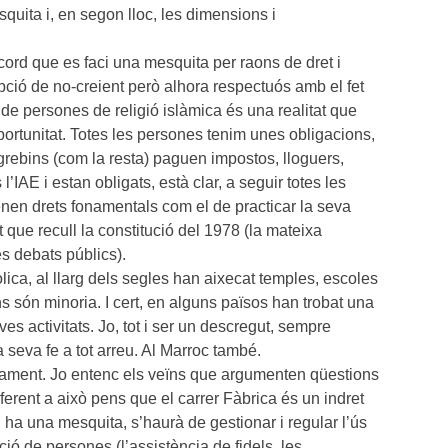
quita i, en segon lloc, les dimensions i
cord que es faci una mesquita per raons de dret i
 opció de no-creient però alhora respectuós amb el fet
de persones de religió islàmica és una realitat que
portunitat. Totes les persones tenim unes obligacions,
ebins (com la resta) paguen impostos, lloguers,
’IAE i estan obligats, està clar, a seguir totes les
nen drets fonamentals com el de practicar la seva
 que recull la constitució del 1978 (la mateixa
es debats públics).
òlica, al llarg dels segles han aixecat temples, escoles
ans són minoria. I cert, en alguns països han trobat una
ves activitats. Jo, tot i ser un descregut, sempre
 seva fe a tot arreu. Al Marroc també.
çament. Jo entenc els veïns que argumenten qüestions
erent a això pens que el carrer Fàbrica és un indret
i ha una mesquita, s’haurà de gestionar i regular l’ús
ció de persones (l’assistència de fidels, les