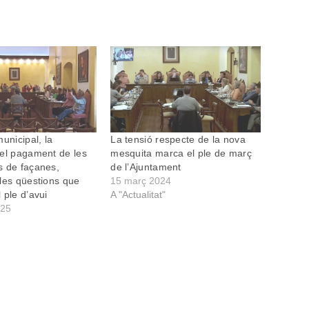
unicipal, la
La tensió respecte de la nova
el pagament de les
mesquita marca el ple de març
s de façanes,
de l’Ajuntament
les qüestions que
15 març 2024
 ple d’avui
A "Actualitat"
025