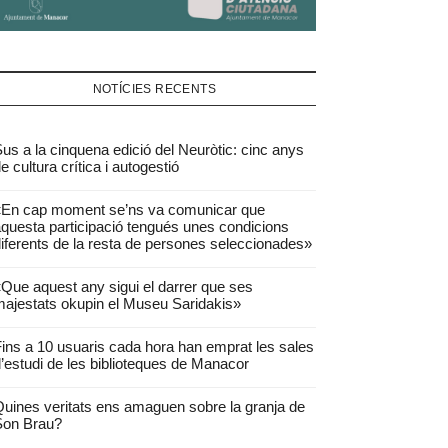
NOTÍCIES RECENTS
us a la cinquena edició del Neuròtic: cinc anys
e cultura crítica i autogestió
«En cap moment se’ns va comunicar que
questa participació tengués unes condicions
iferents de la resta de persones seleccionades»
Que aquest any sigui el darrer que ses
ajestats okupin el Museu Saridakis»
ins a 10 usuaris cada hora han emprat les sales
’estudi de les biblioteques de Manacor
uines veritats ens amaguen sobre la granja de
Son Brau?