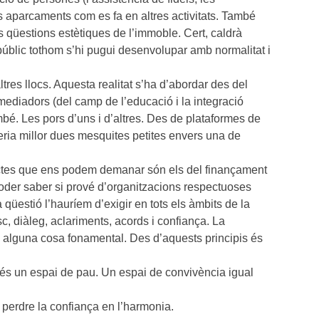
els aparcaments com es fa en altres activitats. També
s qüestions estètiques de l’immoble. Cert, caldrà
 públic tothom s’hi pugui desenvolupar amb normalitat i
res llocs. Aquesta realitat s’ha d’abordar des del
mediadors (del camp de l’educació i la integració
ambé. Les pors d’uns i d’altres. Des de plataformes de
seria millor dues mesquites petites envers una de
ctes que ens podem demanar són els del finançament
oder saber si prové d’organitzacions respectuoses
üestió l’hauríem d’exigir en tots els àmbits de la
sc, diàleg, aclariments, acords i confiança. La
o alguna cosa fonamental. Des d’aquests principis és
és un espai de pau. Un espai de convivència igual
 perdre la confiança en l’harmonia.