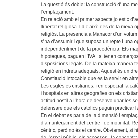
La qüestió és doble: la construcció d’una mes
l’emplaçament.
En relació amb el primer aspecte jo estic d’a
llibertat religiosa. I dic això des de la meva
religiós. La presència a Manacor d’un volum 
s’ha d’assumir i que suposa un repte i una o
independentment de la procedència. Els magr
hipoteques, paguen l’IVA i si tenen comerços l
disposicions legals. De la mateixa manera te
religió en indrets adequats. Aquest és un dret
Constitució intocable que es fa servir en altr
Les esglésies cristianes, i en especial la cat
i hospitals en altres geografies on els cristi
actitud hostil a l’hora de desenvolupar les se
defensaré que els catòlics puguin practicar la
En el debat es parla de la dimensió i empla
d’amuntegament del centre i de mobilitat. Ref
cèntric, però no és el centre. Òbviament, si h
de l’espai públic, els accessos i la concentra