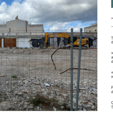
S
d
a
d
«
m
F
d
Q