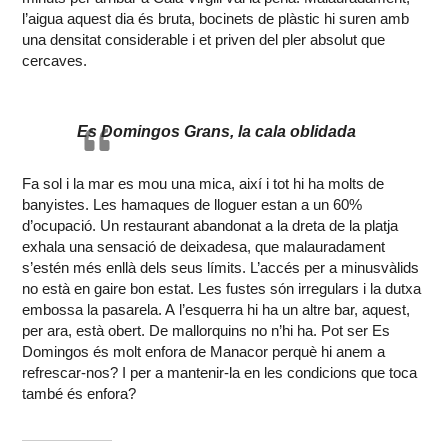
l’aigua aquest dia és bruta, bocinets de plàstic hi suren amb
una densitat considerable i et priven del pler absolut que
cercaves.
Es Domingos Grans, la cala oblidada
Fa sol i la mar es mou una mica, així i tot hi ha molts de
banyistes. Les hamaques de lloguer estan a un 60%
d’ocupació. Un restaurant abandonat a la dreta de la platja
exhala una sensació de deixadesa, que malauradament
s’estén més enllà dels seus límits. L’accés per a minusvàlids
no està en gaire bon estat. Les fustes són irregulars i la dutxa
embossa la pasarela. A l’esquerra hi ha un altre bar, aquest,
per ara, està obert. De mallorquins no n’hi ha. Pot ser Es
Domingos és molt enfora de Manacor perquè hi anem a
refrescar-nos? I per a mantenir-la en les condicions que toca
també és enfora?