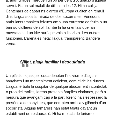
acaramullades marquen un 90 per cent d’ocupació d’aquest
servei. Fa un sol malalt de dilluns a les 12. Hi ha calitja.
Centenars de caparrins d’arreu d’Europa guaiten en remull
dins l’aigua sota la mirada de dos socorristes. Venedors
ambulants transiten feixucs amb una carrereta de fruita o un
barrisc d’ulleres de sol. També hi ha orientals que fan
massatges. I un kite surf que vola a l’horitzó. Les dutxes
funcionen. L’arena és neta; l’aigua, transparent. Bandera
verda.
S’Illot, platja familiar i descuidada
Un plàstic i qualque llosca denoten l’incivisme d’alguns
banyistes i un manteniment deficient, com el de les dutxes.
L’aigua térbola fa sospitar de qualque abocament incontrolat.
A prop del mollet, l’arena presenta àmplies clarianes, però a
mesura que avançam cap a la part llorencina s’espesseix la
presència de banyistes, que compten amb la vigilància d’un
socorrista. Alguns tamarells han estat talats davant un
establiment de restauració. Hi ha mescla de turisme i