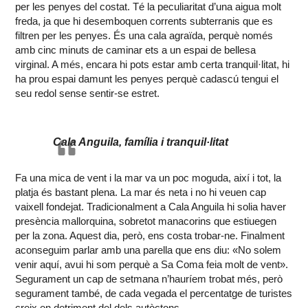
per les penyes del costat. Té la peculiaritat d’una aigua molt
freda, ja que hi desemboquen corrents subterranis que es
filtren per les penyes. És una cala agraïda, perquè només
amb cinc minuts de caminar ets a un espai de bellesa
virginal. A més, encara hi pots estar amb certa tranquil·litat, hi
ha prou espai damunt les penyes perquè cadascú tengui el
seu redol sense sentir-se estret.
Cala Anguila, família i tranquil·litat
Fa una mica de vent i la mar va un poc moguda, així i tot, la
platja és bastant plena. La mar és neta i no hi veuen cap
vaixell fondejat. Tradicionalment a Cala Anguila hi solia haver
presència mallorquina, sobretot manacorins que estiuegen
per la zona. Aquest dia, però, ens costa trobar-ne. Finalment
aconseguim parlar amb una parella que ens diu: «No solem
venir aquí, avui hi som perquè a Sa Coma feia molt de vent».
Segurament un cap de setmana n’hauríem trobat més, però
segurament també, de cada vegada el percentatge de turistes
creix en detriment del dels autòctons.