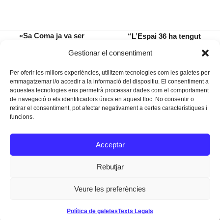
«Sa Coma ja va ser
“L’Espai 36 ha tengut
declarada la quarta millor
més de 22.000 usuaris
previous
next
Gestionar el consentiment
platja de l’Estat»
en un any”
post:
post:
Per oferir les millors experiències, utilitzem tecnologies com les galetes per
emmagatzemar i/o accedir a la informació del dispositiu. El consentiment a
aquestes tecnologies ens permetrà processar dades com el comportament
de navegació o els identificadors únics en aquest lloc. No consentir o
retirar el consentiment, pot afectar negativament a certes característiques i
funcions.
Instagram
Facebook
Twitter
Acceptar
Texts Legals
Rebutjar
Veure les preferències
Dissenyat a
Ideograma
Política de galetes
Texts Legals