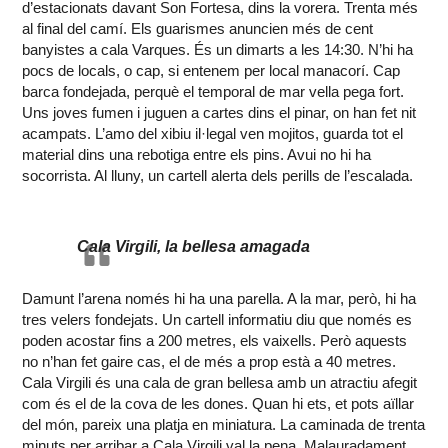
d’estacionats davant Son Fortesa, dins la vorera. Trenta més
al final del camí. Els guarismes anuncien més de cent
banyistes a cala Varques. És un dimarts a les 14:30. N’hi ha
pocs de locals, o cap, si entenem per local manacorí. Cap
barca fondejada, perquè el temporal de mar vella pega fort.
Uns joves fumen i juguen a cartes dins el pinar, on han fet nit
acampats. L’amo del xibiu il·legal ven mojitos, guarda tot el
material dins una rebotiga entre els pins. Avui no hi ha
socorrista. Al lluny, un cartell alerta dels perills de l’escalada.
Cala Virgili, la bellesa amagada
Damunt l’arena només hi ha una parella. A la mar, però, hi ha
tres velers fondejats. Un cartell informatiu diu que només es
poden acostar fins a 200 metres, els vaixells. Però aquests
no n’han fet gaire cas, el de més a prop està a 40 metres.
Cala Virgili és una cala de gran bellesa amb un atractiu afegit
com és el de la cova de les dones. Quan hi ets, et pots aïllar
del món, pareix una platja en miniatura. La caminada de trenta
minuts per arribar a Cala Virgili val la pena. Malauradament,