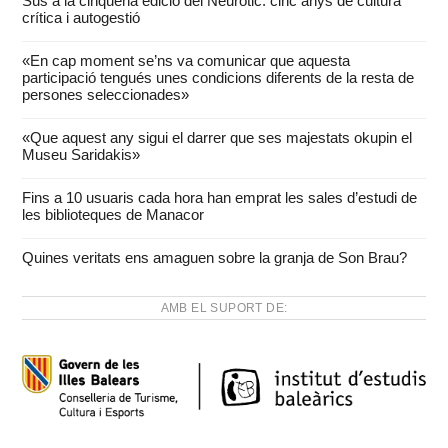
Sus a la cinquena edició del Neuròtic: cinc anys de cultura
crítica i autogestió
«En cap moment se’ns va comunicar que aquesta
participació tengués unes condicions diferents de la resta de
persones seleccionades»
«Que aquest any sigui el darrer que ses majestats okupin el
Museu Saridakis»
Fins a 10 usuaris cada hora han emprat les sales d’estudi de
les biblioteques de Manacor
Quines veritats ens amaguen sobre la granja de Son Brau?
AMB EL SUPORT DE: