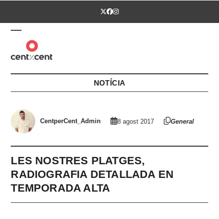
Skip
Twitter
Facebook
Instagram
to
content
Open
Close
mobile
mobile
menu
menu
NOTÍCIA
CentperCent_Admin
8 agost 2017
General
LES NOSTRES PLATGES,
RADIOGRAFIA DETALLADA EN
TEMPORADA ALTA