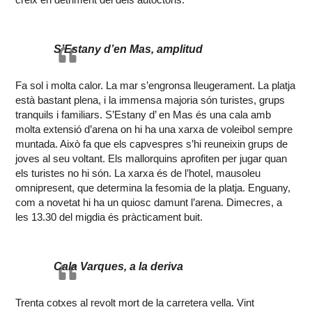
S’Estany d’en Mas, amplitud
Fa sol i molta calor. La mar s’engronsa lleugerament. La platja
està bastant plena, i la immensa majoria són turistes, grups
tranquils i familiars. S’Estany d’ en Mas és una cala amb
molta extensió d’arena on hi ha una xarxa de voleibol sempre
muntada. Això fa que els capvespres s’hi reuneixin grups de
joves al seu voltant. Els mallorquins aprofiten per jugar quan
els turistes no hi són. La xarxa és de l’hotel, mausoleu
omnipresent, que determina la fesomia de la platja. Enguany,
com a novetat hi ha un quiosc damunt l’arena. Dimecres, a
les 13.30 del migdia és pràcticament buit.
Cala Varques, a la deriva
Trenta cotxes al revolt mort de la carretera vella. Vint