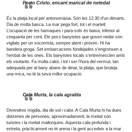
Porto Cristo, encant mancat de netedat
És la platja local per antonomàsia. Són les 12:30 d’un dimarts.
Dia de molta basca. La mar pega fort, tot i el martell.
L’ocupació de les hamaques i para-sols és baixa, inferior al
cinquanta per cent. Els pocs banyistes que gosen nedar són
vigilats per un socorrista, sempre atent i pròxim. Hi ha
bandera groga. Set embarcacions fondejades s’engronsen a
l’embat de les ones. Els banyistes locals s’entremesclen amb
els visitants. Fa molta calor, i tot i ser l’hora del vermut, tan
adequada per al bany abans de dinar, la platja, que bruteja
una mica, no té la seva millor ocupació.
Cala Murta, la cala agraïda
Divendres migdia, dia de sol i calor. A Cala Murta hi ha dues
dotzenes de persones; aproximadament, la meitat són
turistes i la meitat mallorquins. Aquesta cala profunda i
estreta, pràcticament no té arena i la gent accedeix a la mar