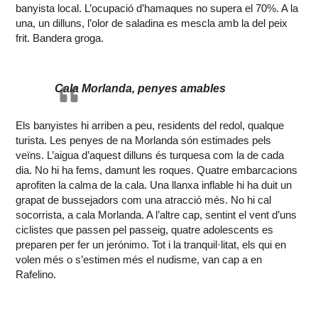
banyista local. L’ocupació d’hamaques no supera el 70%. A la
una, un dilluns, l’olor de saladina es mescla amb la del peix
frit. Bandera groga.
Cala Morlanda, penyes amables
Els banyistes hi arriben a peu, residents del redol, qualque
turista. Les penyes de na Morlanda són estimades pels
veïns. L’aigua d’aquest dilluns és turquesa com la de cada
dia. No hi ha fems, damunt les roques. Quatre embarcacions
aprofiten la calma de la cala. Una llanxa inflable hi ha duit un
grapat de bussejadors com una atracció més. No hi cal
socorrista, a cala Morlanda. A l’altre cap, sentint el vent d’uns
ciclistes que passen pel passeig, quatre adolescents es
preparen per fer un jerónimo. Tot i la tranquil·litat, els qui en
volen més o s’estimen més el nudisme, van cap a en
Rafelino.