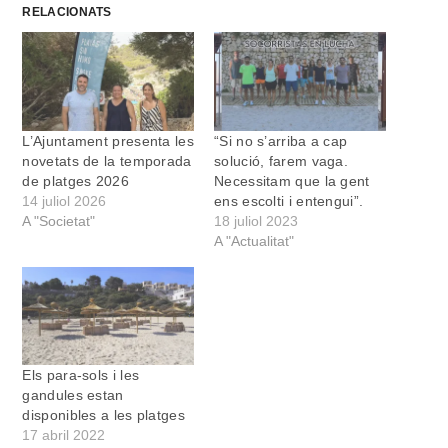
RELACIONATS
L’Ajuntament presenta les
“Si no s’arriba a cap
novetats de la temporada
solució, farem vaga.
de platges 2026
Necessitam que la gent
14 juliol 2026
ens escolti i entengui”.
A "Societat"
18 juliol 2023
A "Actualitat"
Els para-sols i les
gandules estan
disponibles a les platges
17 abril 2022