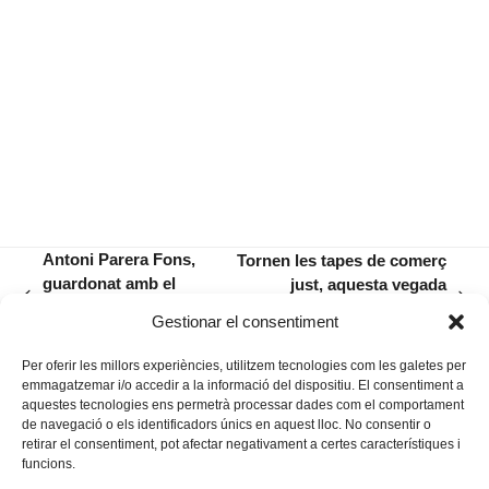
Antoni Parera Fons,
Tornen les tapes de comerç
guardonat amb el
just, aquesta vegada
previous
next
Premio Nacional de
acompanyades de la bona
Gestionar el consentiment
post:
post:
Música
música de TIU
Per oferir les millors experiències, utilitzem tecnologies com les galetes per
emmagatzemar i/o accedir a la informació del dispositiu. El consentiment a
aquestes tecnologies ens permetrà processar dades com el comportament
de navegació o els identificadors únics en aquest lloc. No consentir o
retirar el consentiment, pot afectar negativament a certes característiques i
funcions.