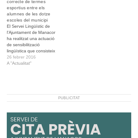
correcte de termes
a l'alumnat
esportius entre els
castellanoparlant de
alumnes de les dotze
l'Escola Municipal de
escoles del municipi
Mallorquí. Una vintena
El Servei Lingüístic de
d’estudiants de català
l'Ajuntament de Manacor
volen compartir estones
ha realitzat una actuació
amb…
de sensibilització
lingüística que consisteix
en donació de pitrals
26 febrer 2016
esportius a les escoles del
A "Actualitat"
municipi. Aquests pitrals o
petos són de quatre colors
diferents i duen
estampades paraules en
català referents a l'àmbit
PUBLICITAT
esportiu: entrenament,
equip, esbraonat i
dessuadora…