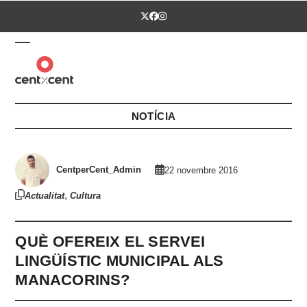
Skip
Twitter
Facebook
Instagram
to
content
Open
Close
mobile
mobile
menu
menu
NOTÍCIA
CentperCent_Admin
22 novembre 2016
,
Actualitat
Cultura
QUÈ OFEREIX EL SERVEI
LINGÜÍSTIC MUNICIPAL ALS
MANACORINS?