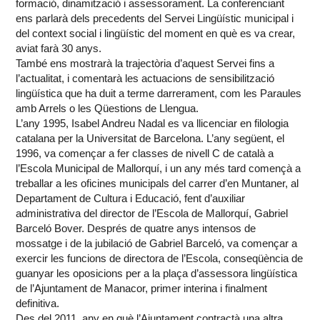
formació, dinamització i assessorament. La conferenciant
ens parlarà dels precedents del Servei Lingüístic municipal i
del context social i lingüístic del moment en què es va crear,
aviat farà 30 anys.
També ens mostrarà la trajectòria d’aquest Servei fins a
l’actualitat, i comentarà les actuacions de sensibilització
lingüística que ha duit a terme darrerament, com les Paraules
amb Arrels o les Qüestions de Llengua.
L’any 1995, Isabel Andreu Nadal es va llicenciar en filologia
catalana per la Universitat de Barcelona. L’any següent, el
1996, va començar a fer classes de nivell C de català a
l’Escola Municipal de Mallorquí, i un any més tard començà a
treballar a les oficines municipals del carrer d’en Muntaner, al
Departament de Cultura i Educació, fent d’auxiliar
administrativa del director de l’Escola de Mallorquí, Gabriel
Barceló Bover. Després de quatre anys intensos de
mossatge i de la jubilació de Gabriel Barceló, va començar a
exercir les funcions de directora de l’Escola, conseqüència de
guanyar les oposicions per a la plaça d’assessora lingüística
de l’Ajuntament de Manacor, primer interina i finalment
definitiva.
Des del 2011, any en què l’Ajuntament contractà una altra