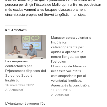
persona per dirigir l’Escola de Mallorquí, na Bel es pot dedicar
més exclusivament a les tasques d’assessorament i
dinamització pròpies del Servei Lingüístic municipal.
RELACIONATS
Manacor cerca voluntaris
lingüístics
catalanoparlants per
ajudar a aprendre la
nostra llengua als que
Les empreses
l’estudien
contractades per
El municipi de Manacor
l’Ajuntament disposen del
necessita voluntaris
Servei de Suport
catalanoparlants per al
lingüístic
voluntariat lingüístic.
16 novembre 2022
Aquesta és la conclusió a
A "Actualitat"
què s'arribà dijous passat,
11 abril 2016
dia 7 d'abril, després de la
A "Actualitat"
trobada informativa sobre
L’Ajuntament promou l’ús
el voluntariat lingüístic per