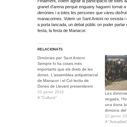
Finalment, volem agrair la participació de tote
granet d’arena perquè enguany haguem tornat a t
dimònies i a totes les persones que vàreu disfru
manacorines. Volem un Sant Antoni no sexista i 
a porta tancada, un debat públic on poder parlar d
festa, la festa de Manacor.
RELACIONATS
Dimònies per Sant Antoni
Sempre hi ha coses més
importants que els drets de les
dones. L'assemblea antipatriarcal
de Manacor i el Col·lectiu de
Dones de Llevant presentàrem
dia 16 tres dimònies a les
20 gener 2016
Les dimòni
completes alternatives. Primer de
A "Cultura"
vegada, l’h
tot, volem agrair la col·laboració
una dona bal
de totes aquelles persones que,
dimonis del
desinteressadament, ens han
22 gener 2
ajudat a fer…
A "Actualitat