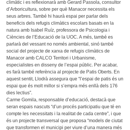
climàtic i es reflexionarà amb Gerard Passola, consultor
d’Arboricultura, sobre per què Manacor necessita els
seus arbres. També hi haurà espai per parlar dels
beneficis dels refugis climàtics escolars basats en la
natura amb Isabel Ruíz, professora de Psicologia i
Ciències de l’Educació de la UOC. A més, també es
parlarà del vessant no només ambiental, sinó també
social del projecte de xarxa de refugis climàtics de
Manacor amb CALCO Territori i Urbanisme,
especialistes en disseny de l’espai públic. Per acabar,
es farà també referència al projecte de Patis Oberts. En
aquest sentit, Llodrà assegura que “l’espai de patis és un
espai que és molt millor si s’empra més enllà dels 176
dies lectius”.
Carme Gomila, responsable d’educació, destacà que
seran espais nascuts “d’un procés participatiu que té en
compte les necessitats i la realitat de cada centre”, i que
és un projecte transversal que proposa “models de ciutat
que transformen el municipi per viure d’una manera més