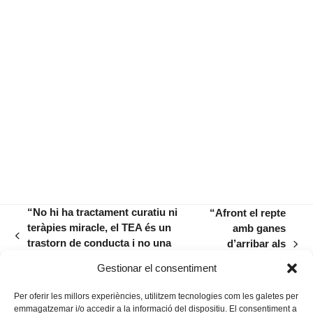
“No hi ha tractament curatiu ni
“Afront el repte
teràpies miracle, el TEA és un
amb ganes
previous
trastorn de conducta i no una
d’arribar als
next
post:
patologia aguda”
objectius i de
post:
Gestionar el consentiment
gaudir-lo”
Per oferir les millors experiències, utilitzem tecnologies com les galetes per
emmagatzemar i/o accedir a la informació del dispositiu. El consentiment a