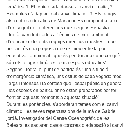
temàtics: 1. El repte d’adaptar-se al canvi climàtic; 2.
Exemples d’adaptació al canvi climàtic i 3. Els refugis
als centres educatius de Manacor. Es compondrà, així,
d’un seguit de conferències que, segons Sebastià
Llodrà, van dedicades a “tècnics de medi ambient i
d’educació, docents i equips directius i mestres, i que
per tant és una proposta que es mou entre la part
educativa i ambiental i que és per donar a conèixer què
són els refugis climàtics com a espais educatius”.
Segons Llodrà, el punt de partida és “una situació
d’emergència climàtica, uns estius de cada vegada més
llargs i intensos i la certesa que l’espai públic en general
i les escoles en particular no estan preparades per fer
front en aquests moments a aquesta situació”.
Durant les ponències, s’abordaran temes com el canvi
climàtic i les seves repercussions de la mà de Gabriel
jordà, investigador del Centre Oceanogràfic de les
Balears; es tractaran casos concrets d’adaptació al canvi