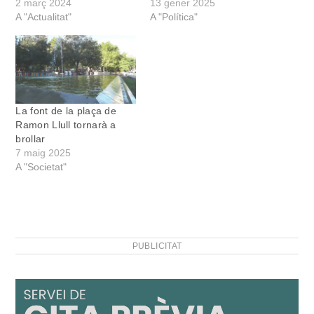
2 març 2024
13 gener 2025
A "Actualitat"
A "Política"
La font de la plaça de
Ramon Llull tornarà a
brollar
7 maig 2025
A "Societat"
PUBLICITAT