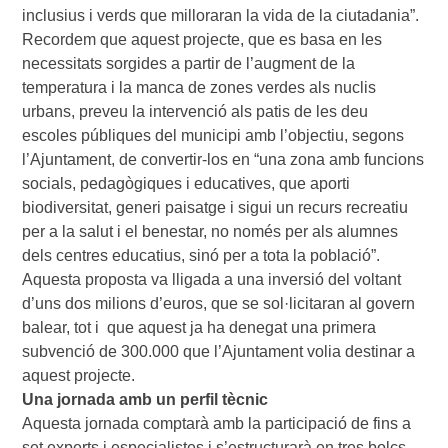
inclusius i verds que milloraran la vida de la ciutadania”.
Recordem que aquest projecte, que es basa en les
necessitats sorgides a partir de l’augment de la
temperatura i la manca de zones verdes als nuclis
urbans, preveu la intervenció als patis de les deu
escoles públiques del municipi amb l’objectiu, segons
l’Ajuntament, de convertir-los en “una zona amb funcions
socials, pedagògiques i educatives, que aporti
biodiversitat, generi paisatge i sigui un recurs recreatiu
per a la salut i el benestar, no només per als alumnes
dels centres educatius, sinó per a tota la població”.
Aquesta proposta va lligada a una inversió del voltant
d’uns dos milions d’euros, que se sol·licitaran al govern
balear, tot i que aquest ja ha denegat una primera
subvenció de 300.000 que l’Ajuntament volia destinar a
aquest projecte.
Una jornada amb un perfil tècnic
Aquesta jornada comptarà amb la participació de fins a
set experts i especialistes i s’estructurarà en tres bolcs