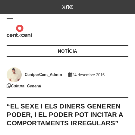
Skip
Twitter
Facebook
Instagram
to
content
Open
Close
mobile
mobile
menu
menu
NOTÍCIA
CentperCent_Admin
24 desembre 2016
,
Cultura
General
“EL SEXE I ELS DINERS GENEREN
PODER, I EL PODER POT INCITAR A
COMPORTAMENTS IRREGULARS”