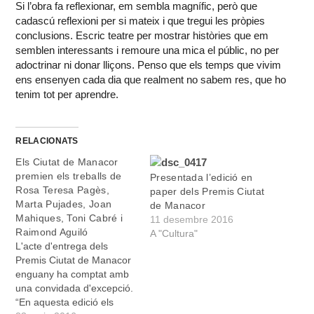
Si l’obra fa reflexionar, em sembla magnífic, però que
cadascú reflexioni per si mateix i que tregui les pròpies
conclusions. Escric teatre per mostrar històries que em
semblen interessants i remoure una mica el públic, no per
adoctrinar ni donar lliçons. Penso que els temps que vivim
ens ensenyen cada dia que realment no sabem res, que ho
tenim tot per aprendre.
RELACIONATS
Els Ciutat de Manacor
premien els treballs de
Presentada l’edició en
Rosa Teresa Pagès,
paper dels Premis Ciutat
Marta Pujades, Joan
de Manacor
Mahiques, Toni Cabré i
11 desembre 2016
Raimond Aguiló
A "Cultura"
L'acte d'entrega dels
Premis Ciutat de Manacor
enguany ha comptat amb
una convidada d'excepció.
“En aquesta edició els