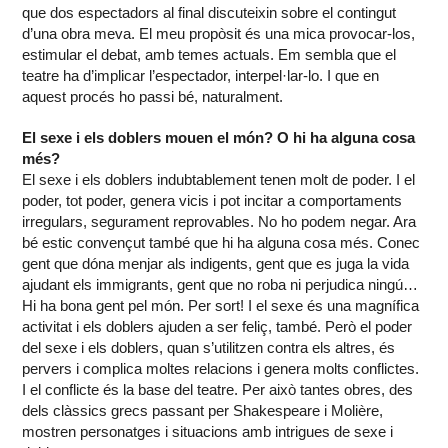
que dos espectadors al final discuteixin sobre el contingut
d’una obra meva. El meu propòsit és una mica provocar-los,
estimular el debat, amb temes actuals. Em sembla que el
teatre ha d’implicar l’espectador, interpel·lar-lo. I que en
aquest procés ho passi bé, naturalment.
El sexe i els doblers mouen el món? O hi ha alguna cosa
més?
El sexe i els doblers indubtablement tenen molt de poder. I el
poder, tot poder, genera vicis i pot incitar a comportaments
irregulars, segurament reprovables. No ho podem negar. Ara
bé estic convençut també que hi ha alguna cosa més. Conec
gent que dóna menjar als indigents, gent que es juga la vida
ajudant els immigrants, gent que no roba ni perjudica ningú…
Hi ha bona gent pel món. Per sort! I el sexe és una magnífica
activitat i els doblers ajuden a ser feliç, també. Però el poder
del sexe i els doblers, quan s’utilitzen contra els altres, és
pervers i complica moltes relacions i genera molts conflictes.
I el conflicte és la base del teatre. Per això tantes obres, des
dels clàssics grecs passant per Shakespeare i Molière,
mostren personatges i situacions amb intrigues de sexe i