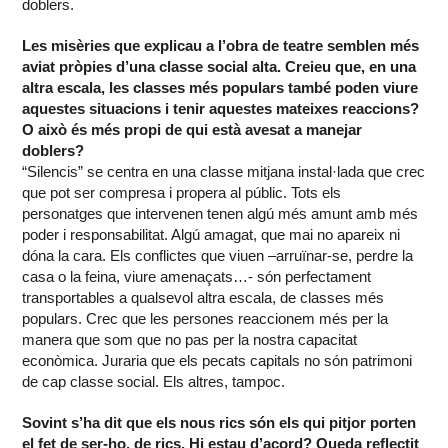
doblers.
Les misèries que explicau a l’obra de teatre semblen més
aviat pròpies d’una classe social alta. Creieu que, en una
altra escala, les classes més populars també poden viure
aquestes situacions i tenir aquestes mateixes reaccions?
O això és més propi de qui està avesat a manejar
doblers?
“Silencis” se centra en una classe mitjana instal·lada que crec
que pot ser compresa i propera al públic. Tots els
personatges que intervenen tenen algú més amunt amb més
poder i responsabilitat. Algú amagat, que mai no apareix ni
dóna la cara. Els conflictes que viuen –arruïnar-se, perdre la
casa o la feina, viure amenaçats…- són perfectament
transportables a qualsevol altra escala, de classes més
populars. Crec que les persones reaccionem més per la
manera que som que no pas per la nostra capacitat
econòmica. Juraria que els pecats capitals no són patrimoni
de cap classe social. Els altres, tampoc.
Sovint s’ha dit que els nous rics són els qui pitjor porten
el fet de ser-ho, de rics. Hi estau d’acord? Queda reflectit