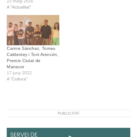
premis es dediquen a una
23 maig 2016
persona que ha entregat
A "Actualitat"
bona part de la seva vida
a escriure i que tenim el
plaer de tenir avui entre
nosaltres”, explicà l'actor
Joan Miquel Artigues…
Carme Sánchez, Tomeu
Caldentey i Toni Arencón,
Premis Ciutat de
Manacor
17 juny 2022
A "Cultura"
PUBLICITAT