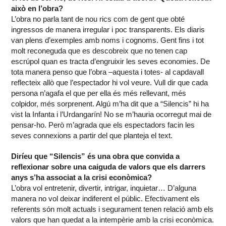
això en l’obra?
L’obra no parla tant de nou rics com de gent que obté
ingressos de manera irregular i poc transparents. Els diaris
van plens d’exemples amb noms i cognoms. Gent fins i tot
molt reconeguda que es descobreix que no tenen cap
escrúpol quan es tracta d’engruixir les seves economies. De
tota manera penso que l’obra –aquesta i totes- al capdavall
reflecteix allò que l’espectador hi vol veure. Vull dir que cada
persona n’agafa el que per ella és més rellevant, més
colpidor, més sorprenent. Algú m’ha dit que a “Silencis” hi ha
vist la Infanta i l’Urdangarín! No se m’hauria ocorregut mai de
pensar-ho. Però m’agrada que els espectadors facin les
seves connexions a partir del que planteja el text.
Diríeu que “Silencis” és una obra que convida a
reflexionar sobre una caiguda de valors que els darrers
anys s’ha associat a la crisi econòmica?
L’obra vol entretenir, divertir, intrigar, inquietar… D’alguna
manera no vol deixar indiferent el públic. Efectivament els
referents són molt actuals i segurament tenen relació amb els
valors que han quedat a la intempèrie amb la crisi econòmica.