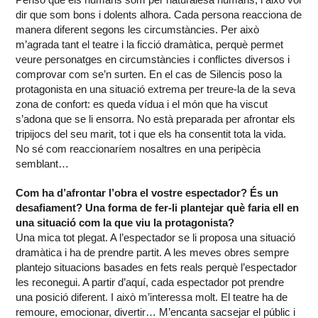
dir que som bons i dolents alhora. Cada persona reacciona de
manera diferent segons les circumstàncies. Per això
m’agrada tant el teatre i la ficció dramàtica, perquè permet
veure personatges en circumstàncies i conflictes diversos i
comprovar com se’n surten. En el cas de Silencis poso la
protagonista en una situació extrema per treure-la de la seva
zona de confort: es queda vídua i el món que ha viscut
s’adona que se li ensorra. No està preparada per afrontar els
tripijocs del seu marit, tot i que els ha consentit tota la vida.
No sé com reaccionaríem nosaltres en una peripècia
semblant…
Com ha d’afrontar l’obra el vostre espectador? És un
desafiament? Una forma de fer-li plantejar què faria ell en
una situació com la que viu la protagonista?
Una mica tot plegat. A l’espectador se li proposa una situació
dramàtica i ha de prendre partit. A les meves obres sempre
plantejo situacions basades en fets reals perquè l’espectador
les reconegui. A partir d’aquí, cada espectador pot prendre
una posició diferent. I això m’interessa molt. El teatre ha de
remoure, emocionar, divertir… M’encanta sacsejar el públic i