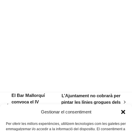
El Bar Mallorquí
L’Ajuntament no cobrarà per
convoca el IV
pintar les línies grogues dels
next
previous
Concurs de Glosa
guals permanents
post:
Gestionar el consentiment
post:
Escrita
Per oferir les millors experiències, utilitzem tecnologies com les galetes per
emmagatzemar i/o accedir a la informació del dispositiu. El consentiment a