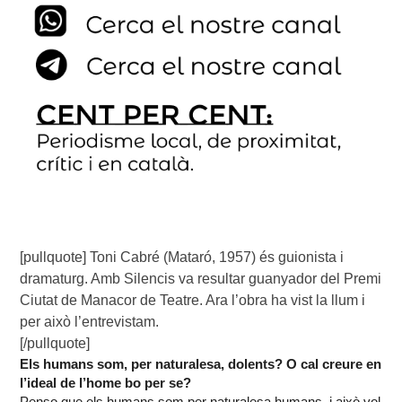
[pullquote] Toni Cabré (Mataró, 1957) és guionista i
dramaturg. Amb Silencis va resultar guanyador del Premi
Ciutat de Manacor de Teatre. Ara l’obra ha vist la llum i
per això l’entrevistam.
[/pullquote]
Els humans som, per naturalesa, dolents? O cal creure en
l’ideal de l’home bo per se?
Penso que els humans som per naturalesa humans, i això vol