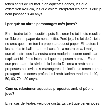
tenen sentit de l’humor. Són aquestes dones, les que
existeixen avui dia, les que volem interpretar les actrius que ja
hem passat els 40 anys.
I per què no altres personatges més joves?
En el teatre tot és possible, pots ficcionar-ho tot i pots resultar
creïble en un paper de nena petita. Però jo ja he fet de Julieta i
no crec que se’m torni a proposar aquest paper. Els actors i
les actrius treballem amb el cos, és la nostra eina, i malgrat
que el nostre cos i la nostra cara madurin, podem continuar
explicant històries intenses i que ens posen a prova. És el
que passa amb la sèrie de la Leticia Dolorea o amb altres
propostes audiovisuals estrangeres de ficció que tenen com a
protagonistes dones profundes i amb l’ànima madura de 40,
50, 60, 70 o 80 anys.
Com es relacionen aquestes propostes amb el públic
jove?
En el cas del teatre, veig que costa. És cert que venen joves,