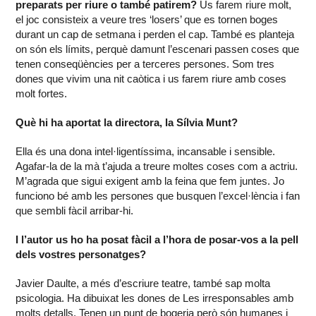
preparats per riure o també patirem?
Us farem riure molt,
el joc consisteix a veure tres ‘losers’ que es tornen boges
durant un cap de setmana i perden el cap. També es planteja
on són els límits, perquè damunt l’escenari passen coses que
tenen conseqüències per a terceres persones. Som tres
dones que vivim una nit caòtica i us farem riure amb coses
molt fortes.
Què hi ha aportat la directora, la Sílvia Munt?
Ella és una dona intel·ligentíssima, incansable i sensible.
Agafar-la de la mà t’ajuda a treure moltes coses com a actriu.
M’agrada que sigui exigent amb la feina que fem juntes. Jo
funciono bé amb les persones que busquen l’excel·lència i fan
que sembli fàcil arribar-hi.
I l’autor us ho ha posat fàcil a l’hora de posar-vos a la pell
dels vostres personatges?
Javier Daulte, a més d’escriure teatre, també sap molta
psicologia. Ha dibuixat les dones de Les irresponsables amb
molts detalls. Tenen un punt de bogeria però són humanes i