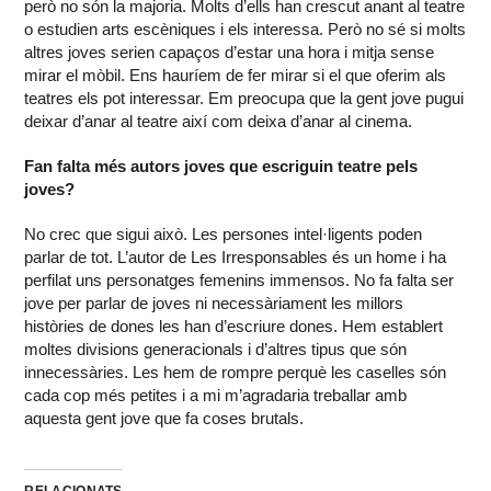
però no són la majoria. Molts d’ells han crescut anant al teatre
o estudien arts escèniques i els interessa. Però no sé si molts
altres joves serien capaços d’estar una hora i mitja sense
mirar el mòbil. Ens hauríem de fer mirar si el que oferim als
teatres els pot interessar. Em preocupa que la gent jove pugui
deixar d’anar al teatre així com deixa d’anar al cinema.
Fan falta més autors joves que escriguin teatre pels
joves?
No crec que sigui això. Les persones intel·ligents poden
parlar de tot. L’autor de Les Irresponsables és un home i ha
perfilat uns personatges femenins immensos. No fa falta ser
jove per parlar de joves ni necessàriament les millors
històries de dones les han d’escriure dones. Hem establert
moltes divisions generacionals i d’altres tipus que són
innecessàries. Les hem de rompre perquè les caselles són
cada cop més petites i a mi m’agradaria treballar amb
aquesta gent jove que fa coses brutals.