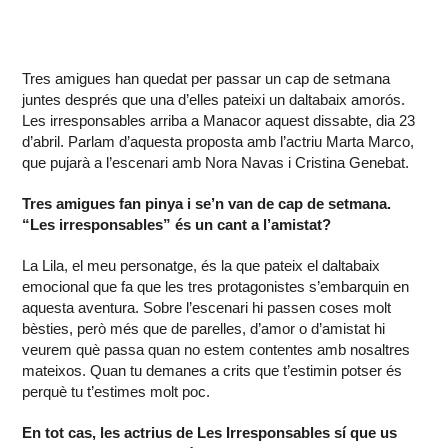
Tres amigues han quedat per passar un cap de setmana
juntes després que una d’elles pateixi un daltabaix amorós.
Les irresponsables arriba a Manacor aquest dissabte, dia 23
d’abril. Parlam d’aquesta proposta amb l’actriu Marta Marco,
que pujarà a l’escenari amb Nora Navas i Cristina Genebat.
Tres amigues fan pinya i se’n van de cap de setmana.
“Les irresponsables” és un cant a l’amistat?
La Lila, el meu personatge, és la que pateix el daltabaix
emocional que fa que les tres protagonistes s’embarquin en
aquesta aventura. Sobre l’escenari hi passen coses molt
bèsties, però més que de parelles, d’amor o d’amistat hi
veurem què passa quan no estem contentes amb nosaltres
mateixos. Quan tu demanes a crits que t’estimin potser és
perquè tu t’estimes molt poc.
En tot cas, les actrius de Les Irresponsables sí que us