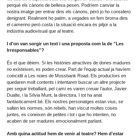
perquè els cànons de bellesa pesen. Podríem canviar la
nostra imatge per entrar dins els cànons, però jo ho considero
denigrant. Realment ho patim, a vegades en fem broma dins
el camerino però costa i la situació encara és pitjor a la
indústria audiovisual que al teatre.
I d’on van sorgir un text i una proposta com la de “Les
Irresponsables”?
És el que dèiem. Si les històries atractives de dones madures
no existeixen, es poden crear. Part de l’equip actual ja havíem
coincidit a Les noies de Mossbank Road. Els productors en
quedaren molt contents i intentaren buscar un altre projecte
per seguir treballant, pel camí es varen creuar l’autor, Javier
Dualte, i la Sílvia Munt, la directora. I tot ha anat
fantàsticament bé. Els nostres personatges estan vius, se
salten les normes, són rebels, han viscut moltes coses
juntes, es coneixen de petites i tot i que ho intenten, no
acaben de ser madures emocionalment parlant.
Amb quina actitud hem de venir al teatre? Hem d’estar