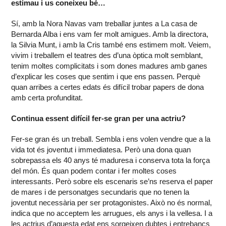
estimau i us coneixeu bé…
Sí, amb la Nora Navas vam treballar juntes a La casa de
Bernarda Alba i ens vam fer molt amigues. Amb la directora,
la Silvia Munt, i amb la Cris també ens estimem molt. Veiem,
vivim i treballem el teatres des d’una òptica molt semblant,
tenim moltes complicitats i som dones madures amb ganes
d’explicar les coses que sentim i que ens passen. Perquè
quan arribes a certes edats és difícil trobar papers de dona
amb certa profunditat.
Continua essent difícil fer-se gran per una actriu?
Fer-se gran és un treball. Sembla i ens volen vendre que a la
vida tot és joventut i immediatesa. Però una dona quan
sobrepassa els 40 anys té maduresa i conserva tota la força
del món. És quan podem contar i fer moltes coses
interessants. Però sobre els escenaris se’ns reserva el paper
de mares i de personatges secundaris que no tenen la
joventut necessària per ser protagonistes. Això no és normal,
indica que no acceptem les arrugues, els anys i la vellesa. I a
les actrius d’aquesta edat ens sorgeixen dubtes i entrebancs