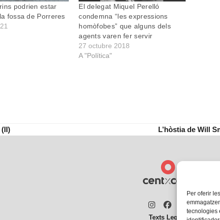
ins podrien estar
El delegat Miquel Perelló
 la fossa de Porreres
condemna “les expressions
021
homòfobes” que alguns dels
agents varen fer servir
27 octubre 2018
A "Política"
(II)
L’hòstia de Will 
next
post:
Per oferir le
emmagatzemar
Instagram
Facebook
Twitter
tecnologies
Texts Legals