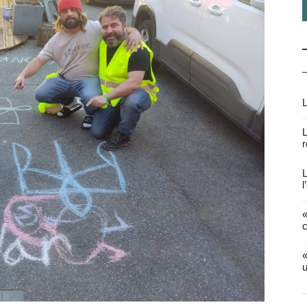
L
L
r
L
l
«
c
«
u