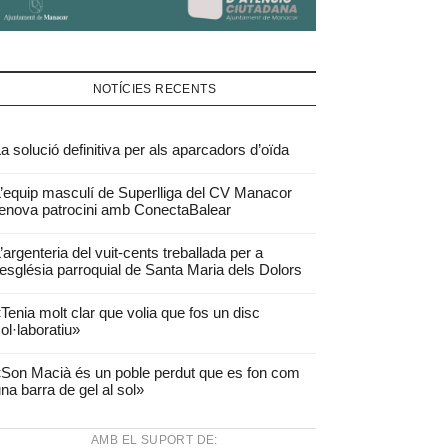
NOTÍCIES RECENTS
a solució definitiva per als aparcadors d’oïda
’equip masculí de Superlliga del CV Manacor
enova patrocini amb ConectaBalear
’argenteria del vuit-cents treballada per a
’església parroquial de Santa Maria dels Dolors
Tenia molt clar que volia que fos un disc
ol·laboratiu»
Son Macià és un poble perdut que es fon com
na barra de gel al sol»
AMB EL SUPORT DE: