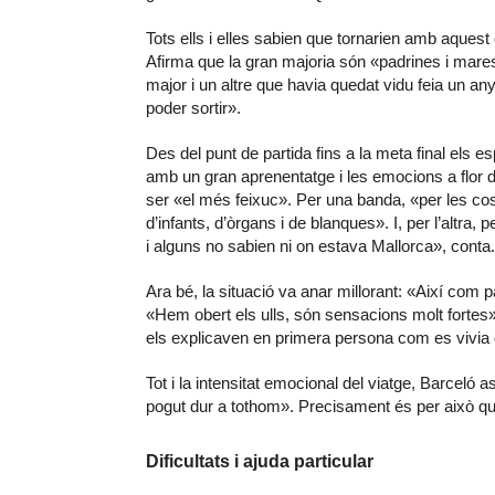
Tots ells i elles sabien que tornarien amb aquest c
Afirma que la gran majoria són «padrines i mare
major i un altre que havia quedat vidu feia un any 
poder sortir».
Des del punt de partida fins a la meta final els e
amb un gran aprenentatge i les emocions a flor de
ser «el més feixuc». Per una banda, «per les cos
d’infants, d’òrgans i de blanques». I, per l’altr
i alguns no sabien ni on estava Mallorca», conta.
Ara bé, la situació va anar millorant: «Així com 
«Hem obert els ulls, són sensacions molt fortes»
els explicaven en primera persona com es vivia el 
Tot i la intensitat emocional del viatge, Barceló
pogut dur a tothom». Precisament és per això que
Dificultats i ajuda particular