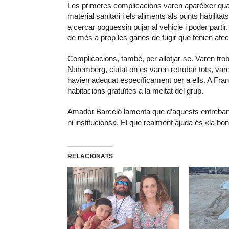
Les primeres complicacions varen aparèixer quan e
material sanitari i els aliments als punts habilit
a cercar poguessin pujar al vehicle i poder partir
de més a prop les ganes de fugir que tenien afect
Complicacions, també, per allotjar-se. Varen troba
Nuremberg, ciutat on es varen retrobar tots, va
havien adequat específicament per a ells. A Fran
habitacions gratuïtes a la meitat del grup.
Amador Barceló lamenta que d’aquests entreban
ni institucions». El que realment ajuda és «la bon
RELACIONATS