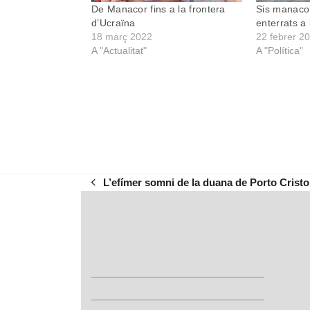
De Manacor fins a la frontera
Sis manacor
d’Ucraïna
enterrats a
18 març 2022
22 febrer 2
A "Actualitat"
A "Política"
L’efímer somni de la duana de Porto Cristo 
previous
post: