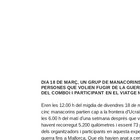
DIA 18 DE MARÇ, UN GRUP DE MANACORINS
PERSONES QUE VOLIEN FUGIR DE LA GUE
DEL COMBOI I PARTICIPANT EN EL VIATGE
Eren les 12.00 h del migdia de divendres 18 de m
cinc manacorins partien cap a la frontera d’Ucraïn
les 6.00 h del matí d’una setmana després que 
havent recorregut 5.200 quilòmetres i essent 7
dels organitzadors i participants en aquesta expe
guerra fins a Mallorca. Que els havien anat a cer