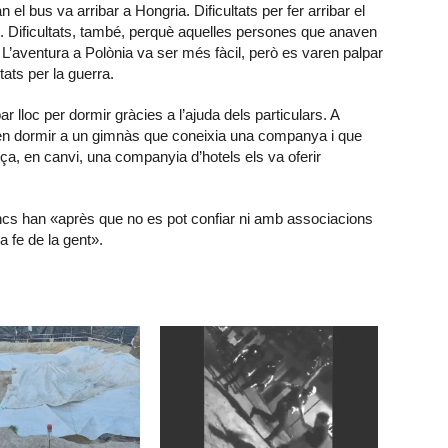
l bus va arribar a Hongria. Dificultats per fer arribar el
ats. Dificultats, també, perquè aquelles persones que anaven
. L’aventura a Polònia va ser més fàcil, però es varen palpar
ats per la guerra.
r lloc per dormir gràcies a l’ajuda dels particulars. A
ren dormir a un gimnàs que coneixia una companya i que
ça, en canvi, una companyia d’hotels els va oferir
cs han «après que no es pot confiar ni amb associacions
a fe de la gent».