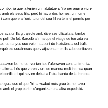
omboi, ja que ja tenien un habitatge a l’illa per anar a viure.
s amb els seus fills, però hi havia dos homes: un home
i com que era l’únic tutor del seu fill va tenir el permís per
sperava un llarg trajecte amb diverses dificultats, també
 pell. De fet, Barceló afirma que el viatge de tornada va
es estranyes que veiem sabent de l’existència del tràfic
a, perquè els ucraïnesos que viatjaven amb ells «desconfiaven
passaven les hores, venien i se t’aferraven constantment».
, afirma. I és que varen viure de manera molt intensa quan
conflicte i qui havien deixat a l’altra banda de la frontera.
 assegura que el que l’hi ha «sabut més greu és no haver
 amb el grup parlen d’organitzar una altra expedició.