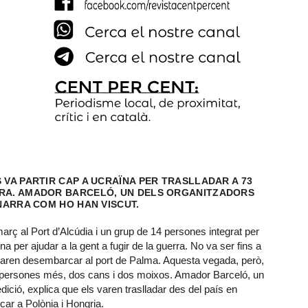
 VA PARTIR CAP A UCRAÏNA PER TRASLLADAR A 73
RRA. AMADOR BARCELÓ, UN DELS ORGANITZADORS
 NARRA COM HO HAN VISCUT.
arç al Port d’Alcúdia i un grup de 14 persones integrat per
a per ajudar a la gent a fugir de la guerra. No va ser fins a
varen desembarcar al port de Palma. Aquesta vegada, però,
3 persones més, dos cans i dos moixos. Amador Barceló, un
dició, explica que els varen traslladar des del país en
car a Polònia i Hongria.