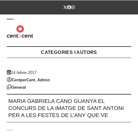
Skip
Twitter
Facebook
Instagram
to
content
Open
Close
mobile
mobile
menu
menu
CATEGORIES I AUTORS
14 febrer 2017
CentperCent_Admin
General
MARIA GABRIELA CANO GUANYA EL
CONCURS DE LA IMATGE DE SANT ANTONI
PER A LES FESTES DE L’ANY QUE VE