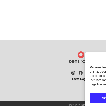
Per oferir le
emmagatzemar
Instagram
Facebook
Twitter
tecnologies
Texts Legals
identificador
negativament
Ac
Dissenyat a
Ideograma