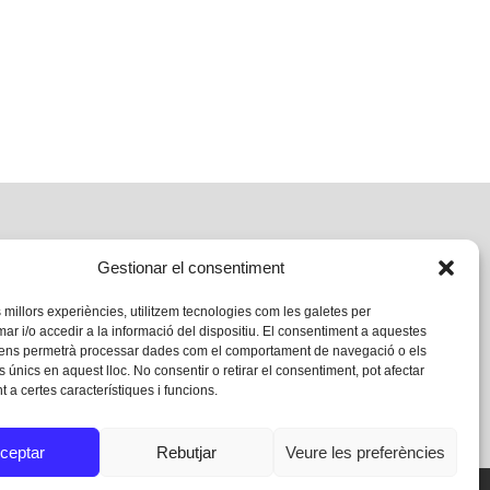
Gestionar el consentiment
s millors experiències, utilitzem tecnologies com les galetes per
 i/o accedir a la informació del dispositiu. El consentiment a aquestes
 ens permetrà processar dades com el comportament de navegació o els
s únics en aquest lloc. No consentir o retirar el consentiment, pot afectar
 a certes característiques i funcions.
ceptar
Rebutjar
Veure les preferències