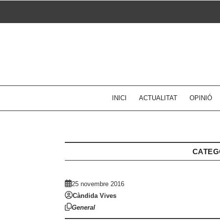
Skip
to
content
INICI
ACTUALITAT
OPINIÓ
CATEG
25 novembre 2016
Càndida Vives
General