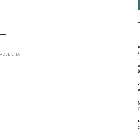
«
u
PUBLICITAT
«
t
A
«
M
l
S
d