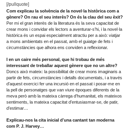
[/pullquote]
Com explicau la solvència de la novel·la històrica com a
gènere? On rau el seu interès? On és la clau del seu èxit?
Per mi el gran interès de la literatura és la seva capacitat de
crear mons i convidar els lectors a aventurar-s’hi, i la novel·la
històrica és un espai especialment atractiu per a això: viatjar
a mons ambientats en el passat, amb el guiatge de fets i
circumstàncies que alhora ens conviden a reflexionar.
I en un caire més personal, que hi trobau de més
interessant de treballar aquest gènere que no un altre?
Doncs això mateix: la possibilitat de crear mons imaginaris a
partir de fets, circumstàncies i detalls documentats, i a través
d’aquest exercici fer una incursió en el passat i posar-me en
la pell de personatges que van viure èpoques diferents de la
meva però amb la mateixa càrrega d’humanitat, els mateixos
sentiments, la mateixa capacitat d’entusiasmar-se, de patir,
d’estimar…
Explicau-nos la cita inicial d’una cantant tan moderna
com P. J. Harvey…