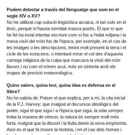
Podem detectar a través del llenguatge que som en el
segle XIV o XV?
No he utilitzat cap solució lingüística arcaica, ni tan sols en el
lèxic, perquè m’hauria semblat massa postís. El que sí que
he fet ha estat intentar escriure com si fos a l’edat mitjana i la
meva visió del món fos de l’època, per exemple, en el cas de
les imatges o les descripcions, tenint molt present la terra i el
cicle de les estacions, o intentant mirar el cel des d’aquesta
càrrega religiosa de la culpa que marcava la visió del món
llavors i no com el mirem avui, més en sintonia amb els
mapes de previsió meteorològica.
Quins valors, quina tesi, quina idea es defensa en el
llibre?
No ho sabria dir. Potser el que explica, per a mi, la cita inicial
de la P.J. Harvey: que malgrat el discursos ideològics del
poder, sigui el que sigui i a l’època que sigui, la vida sempre
troba la manera de vèncer, la natura és sempre molt més
forta, malgrat que la dissort i la lluita deixin la seva empremta.
Això és el que fa moure la història, i en el cas dels homes i