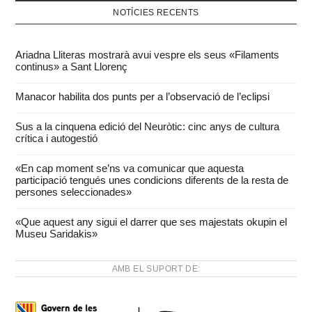
NOTÍCIES RECENTS
Ariadna Lliteras mostrarà avui vespre els seus «Filaments
continus» a Sant Llorenç
Manacor habilita dos punts per a l’observació de l’eclipsi
Sus a la cinquena edició del Neuròtic: cinc anys de cultura
crítica i autogestió
«En cap moment se’ns va comunicar que aquesta
participació tengués unes condicions diferents de la resta de
persones seleccionades»
«Que aquest any sigui el darrer que ses majestats okupin el
Museu Saridakis»
AMB EL SUPORT DE: