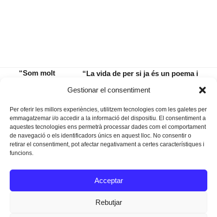
“Som molt
“La vida de per si ja és un poema i
lluny de la
portar tants d’anys a la motxilla per
previous
next
Gestionar el consentiment
reconciliació”
a mi és un avantatge”
post:
post:
Per oferir les millors experiències, utilitzem tecnologies com les galetes per
emmagatzemar i/o accedir a la informació del dispositiu. El consentiment a
aquestes tecnologies ens permetrà processar dades com el comportament
de navegació o els identificadors únics en aquest lloc. No consentir o
retirar el consentiment, pot afectar negativament a certes característiques i
funcions.
Instagram
Facebook
Twitter
Acceptar
Texts Legals
Rebutjar