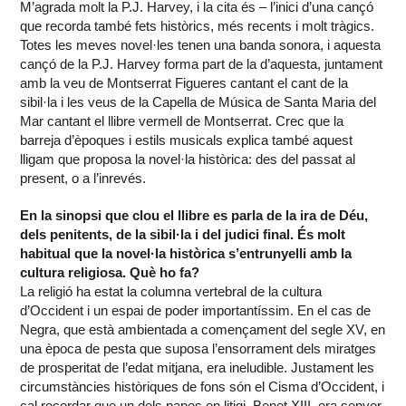
M’agrada molt la P.J. Harvey, i la cita és – l’inici d’una cançó
que recorda també fets històrics, més recents i molt tràgics.
Totes les meves novel·les tenen una banda sonora, i aquesta
cançó de la P.J. Harvey forma part de la d’aquesta, juntament
amb la veu de Montserrat Figueres cantant el cant de la
sibil·la i les veus de la Capella de Música de Santa Maria del
Mar cantant el llibre vermell de Montserrat. Crec que la
barreja d’èpoques i estils musicals explica també aquest
lligam que proposa la novel·la històrica: des del passat al
present, o a l’inrevés.
En la sinopsi que clou el llibre es parla de la ira de Déu,
dels penitents, de la sibil·la i del judici final. És molt
habitual que la novel·la històrica s’entrunyelli amb la
cultura religiosa. Què ho fa?
La religió ha estat la columna vertebral de la cultura
d’Occident i un espai de poder importantíssim. En el cas de
Negra, que està ambientada a començament del segle XV, en
una època de pesta que suposa l’ensorrament dels miratges
de prosperitat de l’edat mitjana, era ineludible. Justament les
circumstàncies històriques de fons són el Cisma d’Occident, i
cal recordar que un dels papes en litigi, Benet XIII, era senyor