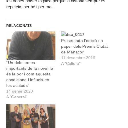
les dones potser explica perquè la història sempre es
repeteix, per bé i per mal.
RELACIONATS
Presentada l’edició en
paper dels Premis Ciutat
de Manacor
11 desembre 2016
“Un dels temes
A "Cultura"
importants de la novel·la
és la por i com aquesta
condiciona i influeix en
les actituds”
14 gener 2020
A "General"