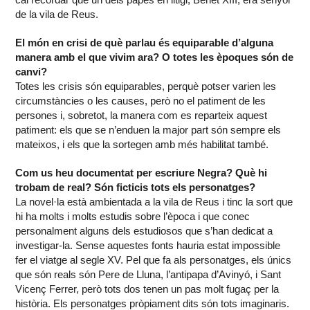
de la vila de Reus.
El món en crisi de què parlau és equiparable d’alguna
manera amb el que vivim ara? O totes les èpoques són de
canvi?
Totes les crisis són equiparables, perquè potser varien les
circumstàncies o les causes, però no el patiment de les
persones i, sobretot, la manera com es reparteix aquest
patiment: els que se n’enduen la major part són sempre els
mateixos, i els que la sortegen amb més habilitat també.
Com us heu documentat per escriure Negra? Què hi
trobam de real? Són ficticis tots els personatges?
La novel·la està ambientada a la vila de Reus i tinc la sort que
hi ha molts i molts estudis sobre l’època i que conec
personalment alguns dels estudiosos que s’han dedicat a
investigar-la. Sense aquestes fonts hauria estat impossible
fer el viatge al segle XV. Pel que fa als personatges, els únics
que són reals són Pere de Lluna, l’antipapa d’Avinyó, i Sant
Vicenç Ferrer, però tots dos tenen un pas molt fugaç per la
història. Els personatges pròpiament dits són tots imaginaris.