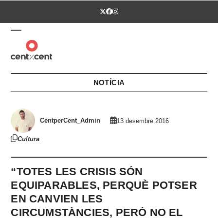
Skip
Twitter
Facebook
Instagram
to
content
Open
Close
mobile
mobile
menu
menu
NOTÍCIA
CentperCent_Admin
13 desembre 2016
Cultura
“TOTES LES CRISIS SÓN
EQUIPARABLES, PERQUÈ POTSER
EN CANVIEN LES
CIRCUMSTÀNCIES, PERÒ NO EL