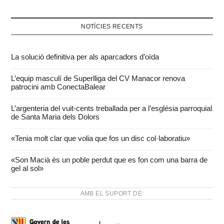
NOTÍCIES RECENTS
La solució definitiva per als aparcadors d’oïda
L’equip masculí de Superlliga del CV Manacor renova
patrocini amb ConectaBalear
L’argenteria del vuit-cents treballada per a l’església parroquial
de Santa Maria dels Dolors
«Tenia molt clar que volia que fos un disc col·laboratiu»
«Son Macià és un poble perdut que es fon com una barra de
gel al sol»
AMB EL SUPORT DE: