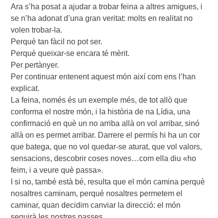
Ara s’ha posat a ajudar a trobar feina a altres amigues, i
se n’ha adonat d’una gran veritat: molts en realitat no
volen trobar-la.
Perquè tan fàcil no pot ser.
Perquè queixar-se encara té mèrit.
Per pertànyer.
Per continuar entenent aquest món així com ens l’han
explicat.
La feina, només és un exemple més, de tot allò que
conforma el nostre món, i la història de na Lídia, una
confirmació en què un no arriba allà on vol arribar, sinó
allà on es permet arribar. Darrere el permís hi ha un cor
que batega, que no vol quedar-se aturat, que vol valors,
sensacions, descobrir coses noves…com ella diu «ho
feim, i a veure què passa».
I si no, també està bé, resulta que el món camina perquè
nosaltres caminam, perquè nosaltres permetem el
caminar, quan decidim canviar la direcció: el món
seguirà les nostres passes.