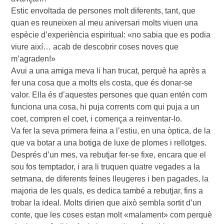
Estic envoltada de persones molt diferents, tant, que
quan es reuneixen al meu aniversari molts viuen una
espècie d’experiència espiritual: «no sabia que es podia
viure així… acab de descobrir coses noves que
m’agraden!»
Avui a una amiga meva li han trucat, perquè ha après a
fer una cosa que a molts els costa, que és donar-se
valor. Ella és d’aquestes persones que quan entén com
funciona una cosa, hi puja corrents com qui puja a un
coet, compren el coet, i comença a reinventar-lo.
Va fer la seva primera feina a l’estiu, en una òptica, de la
que va botar a una botiga de luxe de plomes i rellotges.
Després d’un mes, va rebutjar fer-se fixe, encara que el
sou fos temptador, i ara li truquen quatre vegades a la
setmana, de diferents feines lleugeres i ben pagades, la
majoria de les quals, es dedica també a rebutjar, fins a
trobar la ideal. Molts dirien que això sembla sortit d’un
conte, que les coses estan molt «malament» com perquè