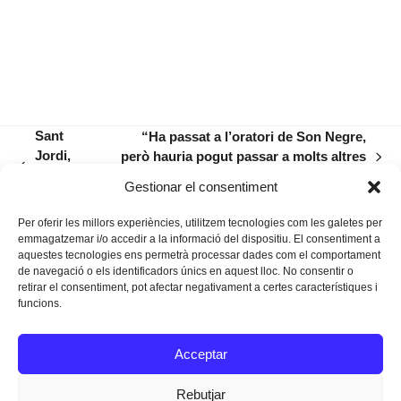
Sant
“Ha passat a l’oratori de Son Negre,
Jordi,
però hauria pogut passar a molts altres
next
previous
abril del
edificis”
post:
Gestionar el consentiment
post:
24
Per oferir les millors experiències, utilitzem tecnologies com les galetes per
emmagatzemar i/o accedir a la informació del dispositiu. El consentiment a
aquestes tecnologies ens permetrà processar dades com el comportament
de navegació o els identificadors únics en aquest lloc. No consentir o
retirar el consentiment, pot afectar negativament a certes característiques i
funcions.
Instagram
Facebook
Twitter
Acceptar
Texts Legals
Rebutjar