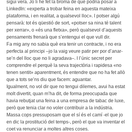
sigui vera. Jo li he fet la broma de què podria posar a
LinkedIn: «experta a trobar feina en aquesta mateixa
plataforma, i en realitat, a qualsevol lloc». I potser algú
pensarà: tot és qüestió de sort, «potser sa nina té talent
per xerrar», o «és una fletxa», però qualsevol d’aquests
pensaments frenarà que s’entengui el que vull dir.
Fa mig any no sabia què era tenir un contracte, i no era
perfecta al principi –jo la vaig veure patir per por d’anar-
se’n del lloc que no li agradava–. I l’únic secret per
comprendre el perquè la seva trajectòria i rapidesa «no
tenen sentit» aparentment, és entendre que no ha fet allò
que a tots se’ns diu que facem: aguantar.
Igualment, no vol dir que no tengui dilemes, avui ha estat
molt divertit, quan m’ha dit, de forma preocupada que
havia rebutjat una feina a una empresa de tabac de luxe,
però que tenia clar no voler contribuir a la indústria.
Massa cops pressuposam que el sí és el camí -el que jo
en dic la prostitució del temps-, però el que va inventar el
coet va renunciar a moltes altres coses.