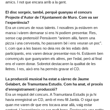
amics. I not que encara arrib a la gent.
El disc sorgeix, també, perquè guanyau el concurs
Projecte d’Autor de l’Ajuntament de Muro. Com va ser
l’experiència?
Era un concurs de nous talents. I nosaltres ja estàvem en
marxa i vàrem demanar si ens hi podíem presentar. Res,
sense cap pretensió! Pensàvem “anirem allà, farem una
pizza i una cerveseta, ho passarem bé i ens veuran un poc”.
I, com que a les bases no deia res de les edats dels
participants, ens varen deixar presentar-nos-hi. Estàvem ben
convençuts que guanyarien els altres, per l’edat, però al final
ens el varen donar. Sobretot destacaren la qualitat de les
lletres. I res, això ens ha permès gravar el CD.
La producció musical ha estat a càrrec de Jaume
Gelabert, de Tramuntana Estudis. Com ha anat, el procés
d’enregistrament i producció?
Era un requisit del concurs. A Tramuntana Estudis jo ja hi
havia enregistrat un CD, amb el meu fill Jantià. O sigui que
quan me varen dir que ens tocava anar allà, vaig estar
content. L’experiència va ser molt bona. Destacaria una petita