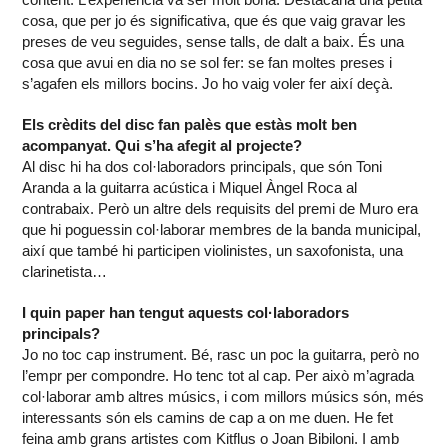
cosa, que per jo és significativa, que és que vaig gravar les
preses de veu seguides, sense talls, de dalt a baix. És una
cosa que avui en dia no se sol fer: se fan moltes preses i
s’agafen els millors bocins. Jo ho vaig voler fer així deçà.
Els crèdits del disc fan palès que estàs molt ben
acompanyat. Qui s’ha afegit al projecte?
Al disc hi ha dos col·laboradors principals, que són Toni
Aranda a la guitarra acústica i Miquel Àngel Roca al
contrabaix. Però un altre dels requisits del premi de Muro era
que hi poguessin col·laborar membres de la banda municipal,
així que també hi participen violinistes, un saxofonista, una
clarinetista…
I quin paper han tengut aquests col·laboradors
principals?
Jo no toc cap instrument. Bé, rasc un poc la guitarra, però no
l’empr per compondre. Ho tenc tot al cap. Per això m’agrada
col·laborar amb altres músics, i com millors músics són, més
interessants són els camins de cap a on me duen. He fet
feina amb grans artistes com Kitflus o Joan Bibiloni. I amb