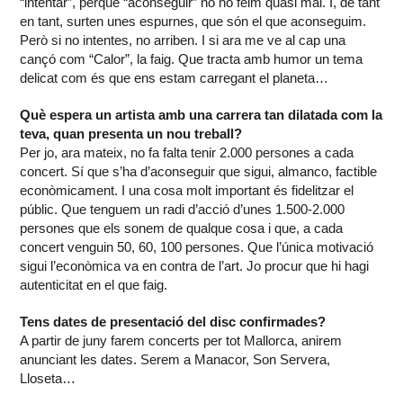
“intentar”, perquè “aconseguir” no ho feim quasi mai. I, de tant
en tant, surten unes espurnes, que són el que aconseguim.
Però si no intentes, no arriben. I si ara me ve al cap una
cançó com “Calor”, la faig. Que tracta amb humor un tema
delicat com és que ens estam carregant el planeta…
Què espera un artista amb una carrera tan dilatada com la
teva, quan presenta un nou treball?
Per jo, ara mateix, no fa falta tenir 2.000 persones a cada
concert. Sí que s’ha d’aconseguir que sigui, almanco, factible
econòmicament. I una cosa molt important és fidelitzar el
públic. Que tenguem un radi d’acció d’unes 1.500-2.000
persones que els sonem de qualque cosa i que, a cada
concert venguin 50, 60, 100 persones. Que l’única motivació
sigui l’econòmica va en contra de l’art. Jo procur que hi hagi
autenticitat en el que faig.
Tens dates de presentació del disc confirmades?
A partir de juny farem concerts per tot Mallorca, anirem
anunciant les dates. Serem a Manacor, Son Servera,
Lloseta…