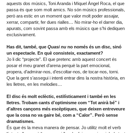
aquests dos músics, Toni Aranda i Miquel Àngel Roca, el que
passa és que som molt amics. No són músics professionals,
però ara estic en un moment que valor molt poder assajar,
xerrar, compartir, fer dues rialles… No mirar-ho el darrer dia,
apurats, com sovint passa amb els músics que s’hi dediquen
exclusivament.
Has dit, també, que
Quasi nu
no només és un disc, sinó
un espectacle. En què consisteix, exactament?
Jo li dic “projecte”. El que pretenc amb aquest concert és
posar el meu granet d’arena perquè la part emocional,
propera, d’admirar-nos, d’escoltar-nos, de tocar-nos, torni.
Que la gent s’assegui i intenti entrar dins la nostra història, en
les lletres, en les melodies…
El disc és molt eclèctic, estilísticament i també en les
lletres. Trobam cants d’optimisme com “Tot anirà bé” i
d’altres cançons més escèptiques, que deixen entreveure
que la cosa no va gaire bé, com a “Calor”. Però sense
dramatismes.
És que és la meva manera de pensar. Jo utilitz molt el verb