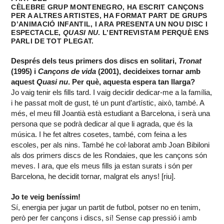
CÈLEBRE GRUP MONTENEGRO, HA ESCRIT CANÇONS
PER A ALTRES ARTISTES, HA FORMAT PART DE GRUPS
D’ANIMACIÓ INFANTIL, I ARA PRESENTA UN NOU DISC I
ESPECTACLE,
QUASI NU
. L’ENTREVISTAM PERQUÈ ENS
PARLI DE TOT PLEGAT.
Després dels teus primers dos discs en solitari,
Tronat
(1995) i
Cançons de vida
(2001), decideixes tornar amb
aquest
Quasi nu
. Per què, aquesta espera tan llarga?
Jo vaig tenir els fills tard. I vaig decidir dedicar-me a la família,
i he passat molt de gust, té un punt d’artístic, això, també. A
més, el meu fill Joantià està estudiant a Barcelona, i serà una
persona que se podrà dedicar al que li agrada, que és la
música. I he fet altres cosetes, també, com feina a les
escoles, per als nins. També he col·laborat amb Joan Bibiloni
als dos primers discs de les Rondaies, que les cançons són
meves. I ara, que els meus fills ja estan surats i són per
Barcelona, he decidit tornar, malgrat els anys! [riu].
Jo te veig beníssim!
Sí, energia per jugar un partit de futbol, potser no en tenim,
però per fer cançons i discs, sí! Sense cap pressió i amb