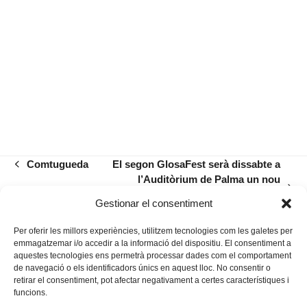
Comtugueda
El segon GlosaFest serà dissabte a
previous
l’Auditòrium de Palma un nou
post:
next
torrent d’emocions i poesia
Gestionar el consentiment
post:
improvisada
Per oferir les millors experiències, utilitzem tecnologies com les galetes per
emmagatzemar i/o accedir a la informació del dispositiu. El consentiment a
aquestes tecnologies ens permetrà processar dades com el comportament
de navegació o els identificadors únics en aquest lloc. No consentir o
retirar el consentiment, pot afectar negativament a certes característiques i
funcions.