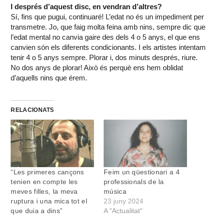
I després d’aquest disc, en vendran d’altres?
Sí, fins que pugui, continuaré! L’edat no és un impediment per
transmetre. Jo, que faig molta feina amb nins, sempre dic que
l’edat mental no canvia gaire des dels 4 o 5 anys, el que ens
canvien són els diferents condicionants. I els artistes intentam
tenir 4 o 5 anys sempre. Plorar i, dos minuts després, riure.
No dos anys de plorar! Això és perquè ens hem oblidat
d’aquells nins que érem.
RELACIONATS
“Les primeres cançons
Feim un qüestionari a 4
tenien en compte les
professionals de la
meves filles, la meva
música
ruptura i una mica tot el
23 juny 2024
que duia a dins”
A "Actualitat"