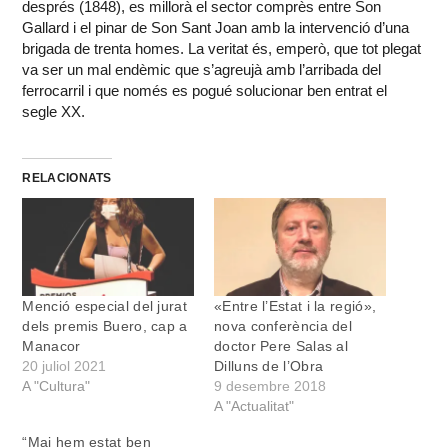
després (1848), es millorà el sector comprès entre Son
Gallard i el pinar de Son Sant Joan amb la intervenció d’una
brigada de trenta homes. La veritat és, emperò, que tot plegat
va ser un mal endèmic que s’agreujà amb l’arribada del
ferrocarril i que només es pogué solucionar ben entrat el
segle XX.
RELACIONATS
Menció especial del jurat
«Entre l’Estat i la regió»,
dels premis Buero, cap a
nova conferència del
Manacor
doctor Pere Salas al
20 juliol 2021
Dilluns de l’Obra
A "Cultura"
9 desembre 2018
A "Actualitat"
“Mai hem estat ben