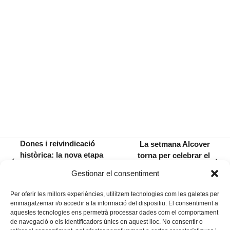
Dones i reivindicació
La setmana Alcover
històrica: la nova etapa
torna per celebrar el
previous
next
de l’Orquestra simfònica
160è aniversari del
Gestionar el consentiment
post:
post:
de les Illes
naixement del filòleg
Per oferir les millors experiències, utilitzem tecnologies com les galetes per
emmagatzemar i/o accedir a la informació del dispositiu. El consentiment a
aquestes tecnologies ens permetrà processar dades com el comportament
de navegació o els identificadors únics en aquest lloc. No consentir o