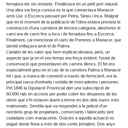
ferradura els sis restants. Finalitzava en un petit port natural.
Una altra via força curiosa és la que connectava Manacor
amb Lluc o Escorca passant per Petra, Sineu i Inca. Malgrat
que en el moment de la publicació de l’obra estava prevista la
construcció d’una carretera de tercera categoria, aleshores el
camí era de carro fins a Inca i de ferradura fins a Escorca.
Finalment, cal mencionar el camí de Porreres a Manacor, que
també enllaçava amb el de Palma.
L’anàlisi de les rutes que hem explicat obviava, però, un
aspecte que ja en el seu temps era força evident: l’estat de
conservació que presentaven els camins illencs. El fet era
especialment greu en el cas de la carretera Palma a Manacor
tot i que, a manca de connexió a través de ferrocarril, era la
principal xarxa d’entrada i sortida de mercaderies i persones.
Pel 1846 la Diputació Provincial obrí una subscripció de
60.000 rals en accions per poder cobrir les despeses de les
obres que s’hi estaven duent a terme en dos dels trams més
malmenats. Sembla que va respondre a la petició d’un
nombrós grup de propietaris, comerciants i fabricants tant
ciutadans com manacorins. Gràcies a aquella actuació es
pogué donar feina a més de dos-cents jornalers. Dos anys