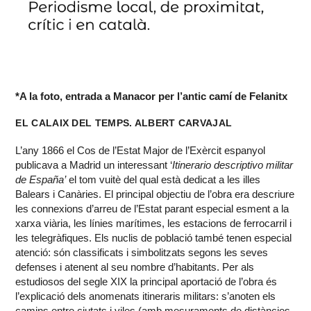
*A la foto, entrada a Manacor per l’antic camí de Felanitx
EL CALAIX DEL TEMPS. ALBERT CARVAJAL
L’any 1866 el Cos de l’Estat Major de l’Exèrcit espanyol
publicava a Madrid un interessant ‘
Itinerario descriptivo militar
de España’
el tom vuitè del qual està dedicat a les illes
Balears i Canàries. El principal objectiu de l’obra era descriure
les connexions d’arreu de l’Estat parant especial esment a la
xarxa viària, les línies marítimes, les estacions de ferrocarril i
les telegràfiques. Els nuclis de població també tenen especial
atenció: són classificats i simbolitzats segons les seves
defenses i atenent al seu nombre d’habitants. Per als
estudiosos del segle XIX la principal aportació de l’obra és
l’explicació dels anomenats itineraris militars: s’anoten els
camins entre ciutats i viles (amb mesuraments de distàncies,