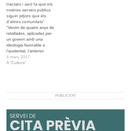
tractats i això fa que els
nostres serveis públics
siguin pitjors que els
d’altres comunitats”
“Venim de quatre anys de
retallades, aplicades per
un govern amb una
ideologia favorable a
l’austeritat, l’anterior
govern va decidir tallar les
4 març 2017
cames de l’estat del
A "Cultura"
benestar i pretenia
minimitzar serveis públics”.
Així de contundent iniciava
la seva conferència a
Manacor la consellera
PUBLICITAT
d’Hisenda del Govern
balear Catalina Cladera.
Cladera…