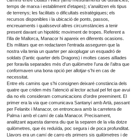
temps de marxa i establiment d’etapes); s’analitzen els tipus
de terrenys; les facilitats o dificultats estratègiques; els
recursos disponibles i la ubicació de ponts, passos,
encreuaments i qualssevol altres circumstàncies a tenir
present davant un hipotètic moviment de tropes. Referent a
l’illa de Mallorca, Manacor hi apareix en diferents ocasions.
Els militars que en redactaren l’entrada asseguren que la
nostra vila tenia un quarter per aixoplugar un esquadró de
soldats (l’antic quarter dels Dragons) i moltes cases aïllades
per foravila separades més d’un quilòmetre l’una de l’altra que
conformaven una bona opció per allotjar-s’hi en cas de
necessitat.
Entre els camins que s’hi consignen deixaré constància dels
quatre que criden més l’atenció al lector actual pel fet que avui
dia no els consideram comunicacions d’ordre preeminent. El
primer era la via que comunicava Santanyí amb Artà, passant
per Felanitx i Manacor, on entroncava amb la carretera de
Palma i amb el camí de cala Manacor. Precisament,
analitzant aquesta darrera diu que la separen de la vila dotze
quilòmetres, que és reduïda, poc segura i de poca profunditat.
Llavors era un camí de carro els primers sis quilòmetres i de